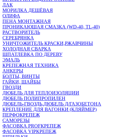
ЛАК
МОРИЛКА ДЕШЁВАЯ
ОЛИФА
ПЕНА МОНТАЖНАЯ
ПРОНИКАЮЩАЯ СМАЗКА (WD-40, TL-40)
РАСТВОРИТЕЛЬ
СЕРЕБРЯНКА
УНИЧТОЖИТЕЛЬ КРАСКИ,РЖАВЧИНЫ
ХОЛОДНАЯ СВАРКА
ШПАТЛЕВКА ПО ДЕРЕВУ
ЭМАЛЬ
КРЕПЕЖНАЯ ТЕХНИКА
АНКЕРЫ
БОЛТЫ, ВИНТЫ
ГАЙКИ, ШАЙБЫ
ГВОЗДИ
ДЮБЕЛЬ ДЛЯ ТЕПЛОИЗОЛЯЦИИ
ДЮБЕЛЬ ПОЛИПРОПИЛЕН
ДЮБЕЛЬ-ГВОЗДЬ,ДЮБЕЛЬ Д/ГАЗОБЕТОНА
КРЕПЛЕНИЕ ДЛЯ ВАГОНКИ (КЛЯЙМЕР)
ПЕРФОКРЕПЕЖ
САМОРЕЗЫ
ФАСОВКА PROFКРЕПЕЖ
ФАСОВКА VIPКРЕПЕЖ
ШПИЛЬКИ