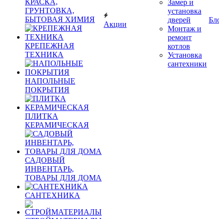
КРАСКА,
Замер и
ГРУНТОВКА,
установка
БЫТОВАЯ ХИМИЯ
дверей
Бл
Акции
Монтаж и
ремонт
КРЕПЕЖНАЯ
котлов
ТЕХНИКА
Установка
сантехники
НАПОЛЬНЫЕ
ПОКРЫТИЯ
ПЛИТКА
КЕРАМИЧЕСКАЯ
САДОВЫЙ
ИНВЕНТАРЬ,
ТОВАРЫ ДЛЯ ДОМА
САНТЕХНИКА