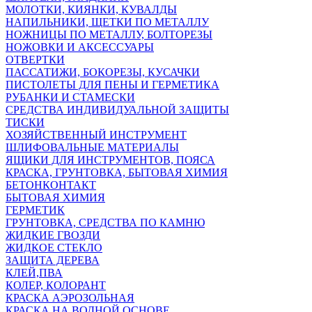
МОЛОТКИ, КИЯНКИ, КУВАЛДЫ
НАПИЛЬНИКИ, ЩЕТКИ ПО МЕТАЛЛУ
НОЖНИЦЫ ПО МЕТАЛЛУ, БОЛТОРЕЗЫ
НОЖОВКИ И АКСЕССУАРЫ
ОТВЕРТКИ
ПАССАТИЖИ, БОКОРЕЗЫ, КУСАЧКИ
ПИСТОЛЕТЫ ДЛЯ ПЕНЫ И ГЕРМЕТИКА
РУБАНКИ И СТАМЕСКИ
СРЕДСТВА ИНДИВИДУАЛЬНОЙ ЗАЩИТЫ
ТИСКИ
ХОЗЯЙСТВЕННЫЙ ИНСТРУМЕНТ
ШЛИФОВАЛЬНЫЕ МАТЕРИАЛЫ
ЯЩИКИ ДЛЯ ИНСТРУМЕНТОВ, ПОЯСА
КРАСКА, ГРУНТОВКА, БЫТОВАЯ ХИМИЯ
БЕТОНКОНТАКТ
БЫТОВАЯ ХИМИЯ
ГЕРМЕТИК
ГРУНТОВКА, СРЕДСТВА ПО КАМНЮ
ЖИДКИЕ ГВОЗДИ
ЖИДКОЕ СТЕКЛО
ЗАЩИТА ДЕРЕВА
КЛЕЙ,ПВА
КОЛЕР, КОЛОРАНТ
КРАСКА АЭРОЗОЛЬНАЯ
КРАСКА НА ВОДНОЙ ОСНОВЕ