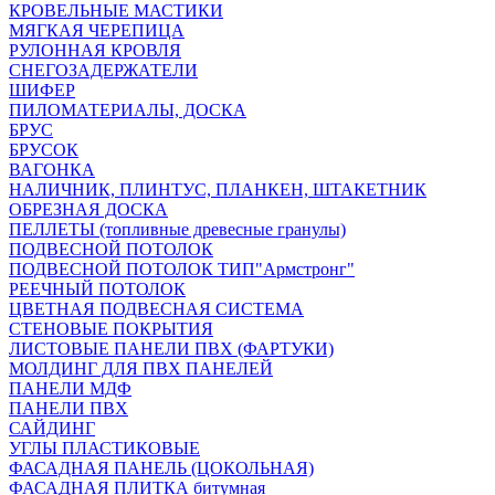
КРОВЕЛЬНЫЕ МАСТИКИ
МЯГКАЯ ЧЕРЕПИЦА
РУЛОННАЯ КРОВЛЯ
СНЕГОЗАДЕРЖАТЕЛИ
ШИФЕР
ПИЛОМАТЕРИАЛЫ, ДОСКА
БРУС
БРУСОК
ВАГОНКА
НАЛИЧНИК, ПЛИНТУС, ПЛАНКЕН, ШТАКЕТНИК
ОБРЕЗНАЯ ДОСКА
ПЕЛЛЕТЫ (топливные древесные гранулы)
ПОДВЕСНОЙ ПОТОЛОК
ПОДВЕСНОЙ ПОТОЛОК ТИП"Армстронг"
РЕЕЧНЫЙ ПОТОЛОК
ЦВЕТНАЯ ПОДВЕСНАЯ СИСТЕМА
СТЕНОВЫЕ ПОКРЫТИЯ
ЛИСТОВЫЕ ПАНЕЛИ ПВХ (ФАРТУКИ)
МОЛДИНГ ДЛЯ ПВХ ПАНЕЛЕЙ
ПАНЕЛИ МДФ
ПАНЕЛИ ПВХ
САЙДИНГ
УГЛЫ ПЛАСТИКОВЫЕ
ФАСАДНАЯ ПАНЕЛЬ (ЦОКОЛЬНАЯ)
ФАСАДНАЯ ПЛИТКА битумная