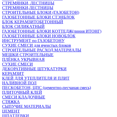
СТРЕМЯНКИ, ЛЕСТНИЦЫ
СТРЕМЯНКИ,ЛЕСТНИЦЫ
СТРОИТЕЛЬНЫЕ БЛОКИ (ГАЗОБЕТОН)
ГАЗОБЕТОННЫЕ БЛОКИ СТЭНБЛОК
БЛОК КЕРАМЗИТОБЕТОННЫЙ
БЛОК СИЛИКАТНЫЙ
ГАЗОБЕТОННЫЕ БЛОКИ КОТТЕДЖ(линия ИТОНГ)
ГАЗОБЕТОННЫЕ БЛОКИ НОВОБЛОК
ИНСТРУМЕНТ по ГАЗОБЕТОНУ
СУХИЕ СМЕСИ для ячеистых блоков
СТРОИТЕЛЬНЫЕ РАСХОД.МАТЕРИАЛЫ
МЕШКИ СТРОИТЕЛЬНЫЕ
ПЛЁНКА УКРЫВНАЯ
СУХИЕ СМЕСИ
ДЕКОРАТИВНЫЕ ШТУКАТУРКИ
КЕРАМЗИТ
КЛЕЙ ДЛЯ УТЕПЛИТЕЛЯ И ПЛИТ
НАЛИВНОЙ ПОЛ
ПЕСКОБЕТОН, ЦПС (цементно-песчаная смесь)
ПЛИТОЧНЫЙ КЛЕЙ
СМЕСИ КЛАДОЧНЫЕ
СТЯЖКА
СЫПУЧИЕ МАТЕРИАЛЫ
ЦЕМЕНТ
ШПАТЛЕВКИ