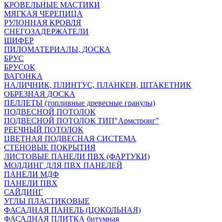
КРОВЕЛЬНЫЕ МАСТИКИ
МЯГКАЯ ЧЕРЕПИЦА
РУЛОННАЯ КРОВЛЯ
СНЕГОЗАДЕРЖАТЕЛИ
ШИФЕР
ПИЛОМАТЕРИАЛЫ, ДОСКА
БРУС
БРУСОК
ВАГОНКА
НАЛИЧНИК, ПЛИНТУС, ПЛАНКЕН, ШТАКЕТНИК
ОБРЕЗНАЯ ДОСКА
ПЕЛЛЕТЫ (топливные древесные гранулы)
ПОДВЕСНОЙ ПОТОЛОК
ПОДВЕСНОЙ ПОТОЛОК ТИП"Армстронг"
РЕЕЧНЫЙ ПОТОЛОК
ЦВЕТНАЯ ПОДВЕСНАЯ СИСТЕМА
СТЕНОВЫЕ ПОКРЫТИЯ
ЛИСТОВЫЕ ПАНЕЛИ ПВХ (ФАРТУКИ)
МОЛДИНГ ДЛЯ ПВХ ПАНЕЛЕЙ
ПАНЕЛИ МДФ
ПАНЕЛИ ПВХ
САЙДИНГ
УГЛЫ ПЛАСТИКОВЫЕ
ФАСАДНАЯ ПАНЕЛЬ (ЦОКОЛЬНАЯ)
ФАСАДНАЯ ПЛИТКА битумная