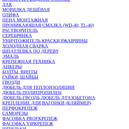
ЛАК
МОРИЛКА ДЕШЁВАЯ
ОЛИФА
ПЕНА МОНТАЖНАЯ
ПРОНИКАЮЩАЯ СМАЗКА (WD-40, TL-40)
РАСТВОРИТЕЛЬ
СЕРЕБРЯНКА
УНИЧТОЖИТЕЛЬ КРАСКИ,РЖАВЧИНЫ
ХОЛОДНАЯ СВАРКА
ШПАТЛЕВКА ПО ДЕРЕВУ
ЭМАЛЬ
КРЕПЕЖНАЯ ТЕХНИКА
АНКЕРЫ
БОЛТЫ, ВИНТЫ
ГАЙКИ, ШАЙБЫ
ГВОЗДИ
ДЮБЕЛЬ ДЛЯ ТЕПЛОИЗОЛЯЦИИ
ДЮБЕЛЬ ПОЛИПРОПИЛЕН
ДЮБЕЛЬ-ГВОЗДЬ,ДЮБЕЛЬ Д/ГАЗОБЕТОНА
КРЕПЛЕНИЕ ДЛЯ ВАГОНКИ (КЛЯЙМЕР)
ПЕРФОКРЕПЕЖ
САМОРЕЗЫ
ФАСОВКА PROFКРЕПЕЖ
ФАСОВКА VIPКРЕПЕЖ
ШПИЛЬКИ