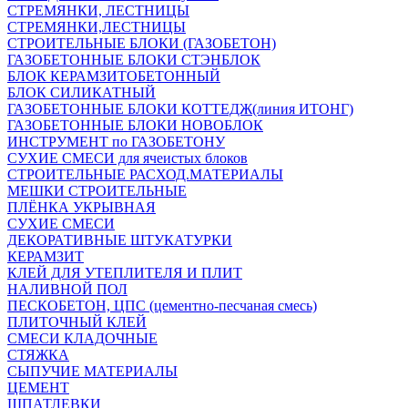
СТРЕМЯНКИ, ЛЕСТНИЦЫ
СТРЕМЯНКИ,ЛЕСТНИЦЫ
СТРОИТЕЛЬНЫЕ БЛОКИ (ГАЗОБЕТОН)
ГАЗОБЕТОННЫЕ БЛОКИ СТЭНБЛОК
БЛОК КЕРАМЗИТОБЕТОННЫЙ
БЛОК СИЛИКАТНЫЙ
ГАЗОБЕТОННЫЕ БЛОКИ КОТТЕДЖ(линия ИТОНГ)
ГАЗОБЕТОННЫЕ БЛОКИ НОВОБЛОК
ИНСТРУМЕНТ по ГАЗОБЕТОНУ
СУХИЕ СМЕСИ для ячеистых блоков
СТРОИТЕЛЬНЫЕ РАСХОД.МАТЕРИАЛЫ
МЕШКИ СТРОИТЕЛЬНЫЕ
ПЛЁНКА УКРЫВНАЯ
СУХИЕ СМЕСИ
ДЕКОРАТИВНЫЕ ШТУКАТУРКИ
КЕРАМЗИТ
КЛЕЙ ДЛЯ УТЕПЛИТЕЛЯ И ПЛИТ
НАЛИВНОЙ ПОЛ
ПЕСКОБЕТОН, ЦПС (цементно-песчаная смесь)
ПЛИТОЧНЫЙ КЛЕЙ
СМЕСИ КЛАДОЧНЫЕ
СТЯЖКА
СЫПУЧИЕ МАТЕРИАЛЫ
ЦЕМЕНТ
ШПАТЛЕВКИ