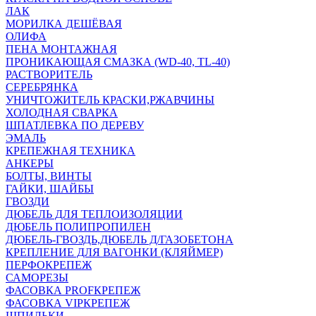
ЛАК
МОРИЛКА ДЕШЁВАЯ
ОЛИФА
ПЕНА МОНТАЖНАЯ
ПРОНИКАЮЩАЯ СМАЗКА (WD-40, TL-40)
РАСТВОРИТЕЛЬ
СЕРЕБРЯНКА
УНИЧТОЖИТЕЛЬ КРАСКИ,РЖАВЧИНЫ
ХОЛОДНАЯ СВАРКА
ШПАТЛЕВКА ПО ДЕРЕВУ
ЭМАЛЬ
КРЕПЕЖНАЯ ТЕХНИКА
АНКЕРЫ
БОЛТЫ, ВИНТЫ
ГАЙКИ, ШАЙБЫ
ГВОЗДИ
ДЮБЕЛЬ ДЛЯ ТЕПЛОИЗОЛЯЦИИ
ДЮБЕЛЬ ПОЛИПРОПИЛЕН
ДЮБЕЛЬ-ГВОЗДЬ,ДЮБЕЛЬ Д/ГАЗОБЕТОНА
КРЕПЛЕНИЕ ДЛЯ ВАГОНКИ (КЛЯЙМЕР)
ПЕРФОКРЕПЕЖ
САМОРЕЗЫ
ФАСОВКА PROFКРЕПЕЖ
ФАСОВКА VIPКРЕПЕЖ
ШПИЛЬКИ