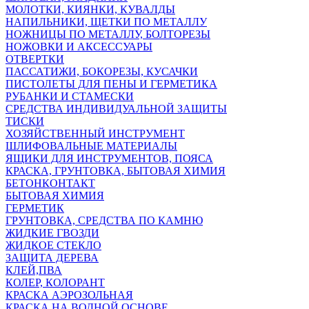
МОЛОТКИ, КИЯНКИ, КУВАЛДЫ
НАПИЛЬНИКИ, ЩЕТКИ ПО МЕТАЛЛУ
НОЖНИЦЫ ПО МЕТАЛЛУ, БОЛТОРЕЗЫ
НОЖОВКИ И АКСЕССУАРЫ
ОТВЕРТКИ
ПАССАТИЖИ, БОКОРЕЗЫ, КУСАЧКИ
ПИСТОЛЕТЫ ДЛЯ ПЕНЫ И ГЕРМЕТИКА
РУБАНКИ И СТАМЕСКИ
СРЕДСТВА ИНДИВИДУАЛЬНОЙ ЗАЩИТЫ
ТИСКИ
ХОЗЯЙСТВЕННЫЙ ИНСТРУМЕНТ
ШЛИФОВАЛЬНЫЕ МАТЕРИАЛЫ
ЯЩИКИ ДЛЯ ИНСТРУМЕНТОВ, ПОЯСА
КРАСКА, ГРУНТОВКА, БЫТОВАЯ ХИМИЯ
БЕТОНКОНТАКТ
БЫТОВАЯ ХИМИЯ
ГЕРМЕТИК
ГРУНТОВКА, СРЕДСТВА ПО КАМНЮ
ЖИДКИЕ ГВОЗДИ
ЖИДКОЕ СТЕКЛО
ЗАЩИТА ДЕРЕВА
КЛЕЙ,ПВА
КОЛЕР, КОЛОРАНТ
КРАСКА АЭРОЗОЛЬНАЯ
КРАСКА НА ВОДНОЙ ОСНОВЕ