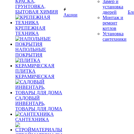
КРАСКА,
Замер и
ГРУНТОВКА,
установка
БЫТОВАЯ ХИМИЯ
дверей
Бл
Акции
Монтаж и
ремонт
КРЕПЕЖНАЯ
котлов
ТЕХНИКА
Установка
сантехники
НАПОЛЬНЫЕ
ПОКРЫТИЯ
ПЛИТКА
КЕРАМИЧЕСКАЯ
САДОВЫЙ
ИНВЕНТАРЬ,
ТОВАРЫ ДЛЯ ДОМА
САНТЕХНИКА