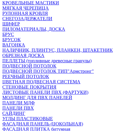
КРОВЕЛЬНЫЕ МАСТИКИ
МЯГКАЯ ЧЕРЕПИЦА
РУЛОННАЯ КРОВЛЯ
СНЕГОЗАДЕРЖАТЕЛИ
ШИФЕР
ПИЛОМАТЕРИАЛЫ, ДОСКА
БРУС
БРУСОК
ВАГОНКА
НАЛИЧНИК, ПЛИНТУС, ПЛАНКЕН, ШТАКЕТНИК
ОБРЕЗНАЯ ДОСКА
ПЕЛЛЕТЫ (топливные древесные гранулы)
ПОДВЕСНОЙ ПОТОЛОК
ПОДВЕСНОЙ ПОТОЛОК ТИП"Армстронг"
РЕЕЧНЫЙ ПОТОЛОК
ЦВЕТНАЯ ПОДВЕСНАЯ СИСТЕМА
СТЕНОВЫЕ ПОКРЫТИЯ
ЛИСТОВЫЕ ПАНЕЛИ ПВХ (ФАРТУКИ)
МОЛДИНГ ДЛЯ ПВХ ПАНЕЛЕЙ
ПАНЕЛИ МДФ
ПАНЕЛИ ПВХ
САЙДИНГ
УГЛЫ ПЛАСТИКОВЫЕ
ФАСАДНАЯ ПАНЕЛЬ (ЦОКОЛЬНАЯ)
ФАСАДНАЯ ПЛИТКА битумная