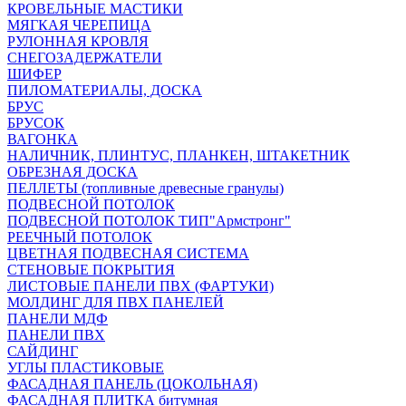
КРОВЕЛЬНЫЕ МАСТИКИ
МЯГКАЯ ЧЕРЕПИЦА
РУЛОННАЯ КРОВЛЯ
СНЕГОЗАДЕРЖАТЕЛИ
ШИФЕР
ПИЛОМАТЕРИАЛЫ, ДОСКА
БРУС
БРУСОК
ВАГОНКА
НАЛИЧНИК, ПЛИНТУС, ПЛАНКЕН, ШТАКЕТНИК
ОБРЕЗНАЯ ДОСКА
ПЕЛЛЕТЫ (топливные древесные гранулы)
ПОДВЕСНОЙ ПОТОЛОК
ПОДВЕСНОЙ ПОТОЛОК ТИП"Армстронг"
РЕЕЧНЫЙ ПОТОЛОК
ЦВЕТНАЯ ПОДВЕСНАЯ СИСТЕМА
СТЕНОВЫЕ ПОКРЫТИЯ
ЛИСТОВЫЕ ПАНЕЛИ ПВХ (ФАРТУКИ)
МОЛДИНГ ДЛЯ ПВХ ПАНЕЛЕЙ
ПАНЕЛИ МДФ
ПАНЕЛИ ПВХ
САЙДИНГ
УГЛЫ ПЛАСТИКОВЫЕ
ФАСАДНАЯ ПАНЕЛЬ (ЦОКОЛЬНАЯ)
ФАСАДНАЯ ПЛИТКА битумная