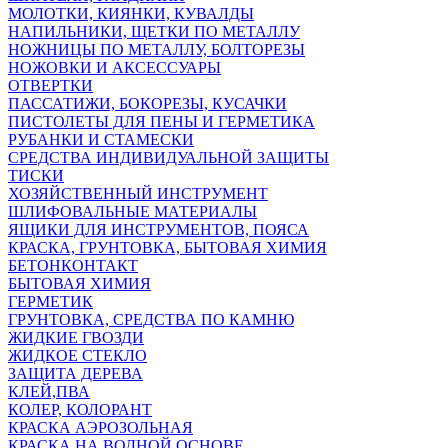
МОЛОТКИ, КИЯНКИ, КУВАЛДЫ
НАПИЛЬНИКИ, ЩЕТКИ ПО МЕТАЛЛУ
НОЖНИЦЫ ПО МЕТАЛЛУ, БОЛТОРЕЗЫ
НОЖОВКИ И АКСЕССУАРЫ
ОТВЕРТКИ
ПАССАТИЖИ, БОКОРЕЗЫ, КУСАЧКИ
ПИСТОЛЕТЫ ДЛЯ ПЕНЫ И ГЕРМЕТИКА
РУБАНКИ И СТАМЕСКИ
СРЕДСТВА ИНДИВИДУАЛЬНОЙ ЗАЩИТЫ
ТИСКИ
ХОЗЯЙСТВЕННЫЙ ИНСТРУМЕНТ
ШЛИФОВАЛЬНЫЕ МАТЕРИАЛЫ
ЯЩИКИ ДЛЯ ИНСТРУМЕНТОВ, ПОЯСА
КРАСКА, ГРУНТОВКА, БЫТОВАЯ ХИМИЯ
БЕТОНКОНТАКТ
БЫТОВАЯ ХИМИЯ
ГЕРМЕТИК
ГРУНТОВКА, СРЕДСТВА ПО КАМНЮ
ЖИДКИЕ ГВОЗДИ
ЖИДКОЕ СТЕКЛО
ЗАЩИТА ДЕРЕВА
КЛЕЙ,ПВА
КОЛЕР, КОЛОРАНТ
КРАСКА АЭРОЗОЛЬНАЯ
КРАСКА НА ВОДНОЙ ОСНОВЕ