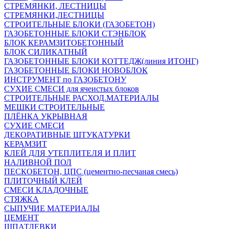
СТРЕМЯНКИ, ЛЕСТНИЦЫ
СТРЕМЯНКИ,ЛЕСТНИЦЫ
СТРОИТЕЛЬНЫЕ БЛОКИ (ГАЗОБЕТОН)
ГАЗОБЕТОННЫЕ БЛОКИ СТЭНБЛОК
БЛОК КЕРАМЗИТОБЕТОННЫЙ
БЛОК СИЛИКАТНЫЙ
ГАЗОБЕТОННЫЕ БЛОКИ КОТТЕДЖ(линия ИТОНГ)
ГАЗОБЕТОННЫЕ БЛОКИ НОВОБЛОК
ИНСТРУМЕНТ по ГАЗОБЕТОНУ
СУХИЕ СМЕСИ для ячеистых блоков
СТРОИТЕЛЬНЫЕ РАСХОД.МАТЕРИАЛЫ
МЕШКИ СТРОИТЕЛЬНЫЕ
ПЛЁНКА УКРЫВНАЯ
СУХИЕ СМЕСИ
ДЕКОРАТИВНЫЕ ШТУКАТУРКИ
КЕРАМЗИТ
КЛЕЙ ДЛЯ УТЕПЛИТЕЛЯ И ПЛИТ
НАЛИВНОЙ ПОЛ
ПЕСКОБЕТОН, ЦПС (цементно-песчаная смесь)
ПЛИТОЧНЫЙ КЛЕЙ
СМЕСИ КЛАДОЧНЫЕ
СТЯЖКА
СЫПУЧИЕ МАТЕРИАЛЫ
ЦЕМЕНТ
ШПАТЛЕВКИ