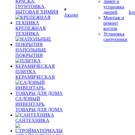
КРАСКА,
Замер и
ГРУНТОВКА,
установка
БЫТОВАЯ ХИМИЯ
дверей
Бл
Акции
Монтаж и
ремонт
КРЕПЕЖНАЯ
котлов
ТЕХНИКА
Установка
сантехники
НАПОЛЬНЫЕ
ПОКРЫТИЯ
ПЛИТКА
КЕРАМИЧЕСКАЯ
САДОВЫЙ
ИНВЕНТАРЬ,
ТОВАРЫ ДЛЯ ДОМА
САНТЕХНИКА