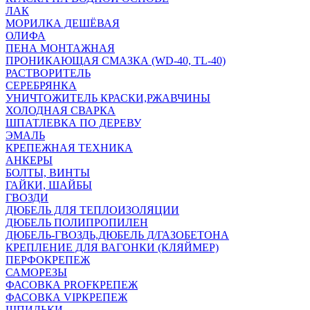
ЛАК
МОРИЛКА ДЕШЁВАЯ
ОЛИФА
ПЕНА МОНТАЖНАЯ
ПРОНИКАЮЩАЯ СМАЗКА (WD-40, TL-40)
РАСТВОРИТЕЛЬ
СЕРЕБРЯНКА
УНИЧТОЖИТЕЛЬ КРАСКИ,РЖАВЧИНЫ
ХОЛОДНАЯ СВАРКА
ШПАТЛЕВКА ПО ДЕРЕВУ
ЭМАЛЬ
КРЕПЕЖНАЯ ТЕХНИКА
АНКЕРЫ
БОЛТЫ, ВИНТЫ
ГАЙКИ, ШАЙБЫ
ГВОЗДИ
ДЮБЕЛЬ ДЛЯ ТЕПЛОИЗОЛЯЦИИ
ДЮБЕЛЬ ПОЛИПРОПИЛЕН
ДЮБЕЛЬ-ГВОЗДЬ,ДЮБЕЛЬ Д/ГАЗОБЕТОНА
КРЕПЛЕНИЕ ДЛЯ ВАГОНКИ (КЛЯЙМЕР)
ПЕРФОКРЕПЕЖ
САМОРЕЗЫ
ФАСОВКА PROFКРЕПЕЖ
ФАСОВКА VIPКРЕПЕЖ
ШПИЛЬКИ