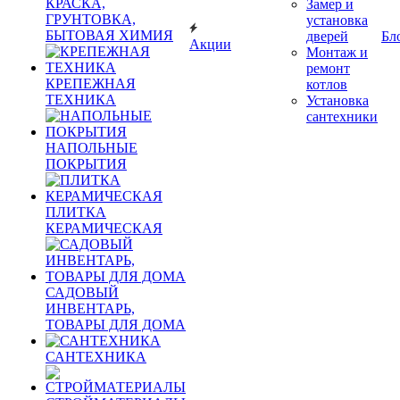
КРАСКА,
Замер и
ГРУНТОВКА,
установка
БЫТОВАЯ ХИМИЯ
дверей
Бл
Акции
Монтаж и
ремонт
КРЕПЕЖНАЯ
котлов
ТЕХНИКА
Установка
сантехники
НАПОЛЬНЫЕ
ПОКРЫТИЯ
ПЛИТКА
КЕРАМИЧЕСКАЯ
САДОВЫЙ
ИНВЕНТАРЬ,
ТОВАРЫ ДЛЯ ДОМА
САНТЕХНИКА