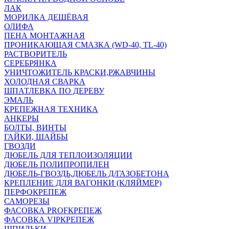
ЛАК
МОРИЛКА ДЕШЁВАЯ
ОЛИФА
ПЕНА МОНТАЖНАЯ
ПРОНИКАЮЩАЯ СМАЗКА (WD-40, TL-40)
РАСТВОРИТЕЛЬ
СЕРЕБРЯНКА
УНИЧТОЖИТЕЛЬ КРАСКИ,РЖАВЧИНЫ
ХОЛОДНАЯ СВАРКА
ШПАТЛЕВКА ПО ДЕРЕВУ
ЭМАЛЬ
КРЕПЕЖНАЯ ТЕХНИКА
АНКЕРЫ
БОЛТЫ, ВИНТЫ
ГАЙКИ, ШАЙБЫ
ГВОЗДИ
ДЮБЕЛЬ ДЛЯ ТЕПЛОИЗОЛЯЦИИ
ДЮБЕЛЬ ПОЛИПРОПИЛЕН
ДЮБЕЛЬ-ГВОЗДЬ,ДЮБЕЛЬ Д/ГАЗОБЕТОНА
КРЕПЛЕНИЕ ДЛЯ ВАГОНКИ (КЛЯЙМЕР)
ПЕРФОКРЕПЕЖ
САМОРЕЗЫ
ФАСОВКА PROFКРЕПЕЖ
ФАСОВКА VIPКРЕПЕЖ
ШПИЛЬКИ