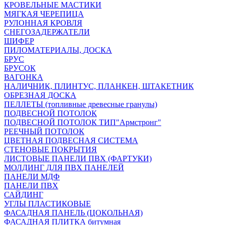
КРОВЕЛЬНЫЕ МАСТИКИ
МЯГКАЯ ЧЕРЕПИЦА
РУЛОННАЯ КРОВЛЯ
СНЕГОЗАДЕРЖАТЕЛИ
ШИФЕР
ПИЛОМАТЕРИАЛЫ, ДОСКА
БРУС
БРУСОК
ВАГОНКА
НАЛИЧНИК, ПЛИНТУС, ПЛАНКЕН, ШТАКЕТНИК
ОБРЕЗНАЯ ДОСКА
ПЕЛЛЕТЫ (топливные древесные гранулы)
ПОДВЕСНОЙ ПОТОЛОК
ПОДВЕСНОЙ ПОТОЛОК ТИП"Армстронг"
РЕЕЧНЫЙ ПОТОЛОК
ЦВЕТНАЯ ПОДВЕСНАЯ СИСТЕМА
СТЕНОВЫЕ ПОКРЫТИЯ
ЛИСТОВЫЕ ПАНЕЛИ ПВХ (ФАРТУКИ)
МОЛДИНГ ДЛЯ ПВХ ПАНЕЛЕЙ
ПАНЕЛИ МДФ
ПАНЕЛИ ПВХ
САЙДИНГ
УГЛЫ ПЛАСТИКОВЫЕ
ФАСАДНАЯ ПАНЕЛЬ (ЦОКОЛЬНАЯ)
ФАСАДНАЯ ПЛИТКА битумная