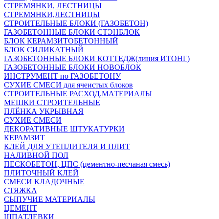
СТРЕМЯНКИ, ЛЕСТНИЦЫ
СТРЕМЯНКИ,ЛЕСТНИЦЫ
СТРОИТЕЛЬНЫЕ БЛОКИ (ГАЗОБЕТОН)
ГАЗОБЕТОННЫЕ БЛОКИ СТЭНБЛОК
БЛОК КЕРАМЗИТОБЕТОННЫЙ
БЛОК СИЛИКАТНЫЙ
ГАЗОБЕТОННЫЕ БЛОКИ КОТТЕДЖ(линия ИТОНГ)
ГАЗОБЕТОННЫЕ БЛОКИ НОВОБЛОК
ИНСТРУМЕНТ по ГАЗОБЕТОНУ
СУХИЕ СМЕСИ для ячеистых блоков
СТРОИТЕЛЬНЫЕ РАСХОД.МАТЕРИАЛЫ
МЕШКИ СТРОИТЕЛЬНЫЕ
ПЛЁНКА УКРЫВНАЯ
СУХИЕ СМЕСИ
ДЕКОРАТИВНЫЕ ШТУКАТУРКИ
КЕРАМЗИТ
КЛЕЙ ДЛЯ УТЕПЛИТЕЛЯ И ПЛИТ
НАЛИВНОЙ ПОЛ
ПЕСКОБЕТОН, ЦПС (цементно-песчаная смесь)
ПЛИТОЧНЫЙ КЛЕЙ
СМЕСИ КЛАДОЧНЫЕ
СТЯЖКА
СЫПУЧИЕ МАТЕРИАЛЫ
ЦЕМЕНТ
ШПАТЛЕВКИ