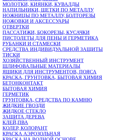
МОЛОТКИ, КИЯНКИ, КУВАЛДЫ
НАПИЛЬНИКИ, ЩЕТКИ ПО МЕТАЛЛУ
НОЖНИЦЫ ПО МЕТАЛЛУ, БОЛТОРЕЗЫ
НОЖОВКИ И АКСЕССУАРЫ
ОТВЕРТКИ
ПАССАТИЖИ, БОКОРЕЗЫ, КУСАЧКИ
ПИСТОЛЕТЫ ДЛЯ ПЕНЫ И ГЕРМЕТИКА
РУБАНКИ И СТАМЕСКИ
СРЕДСТВА ИНДИВИДУАЛЬНОЙ ЗАЩИТЫ
ТИСКИ
ХОЗЯЙСТВЕННЫЙ ИНСТРУМЕНТ
ШЛИФОВАЛЬНЫЕ МАТЕРИАЛЫ
ЯЩИКИ ДЛЯ ИНСТРУМЕНТОВ, ПОЯСА
КРАСКА, ГРУНТОВКА, БЫТОВАЯ ХИМИЯ
БЕТОНКОНТАКТ
БЫТОВАЯ ХИМИЯ
ГЕРМЕТИК
ГРУНТОВКА, СРЕДСТВА ПО КАМНЮ
ЖИДКИЕ ГВОЗДИ
ЖИДКОЕ СТЕКЛО
ЗАЩИТА ДЕРЕВА
КЛЕЙ,ПВА
КОЛЕР, КОЛОРАНТ
КРАСКА АЭРОЗОЛЬНАЯ
КРАСКА НА ВОДНОЙ ОСНОВЕ