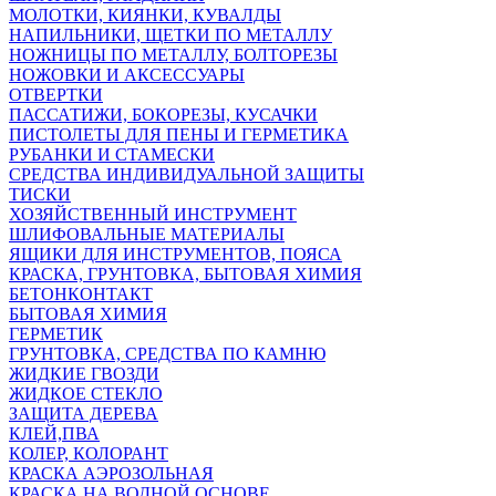
МОЛОТКИ, КИЯНКИ, КУВАЛДЫ
НАПИЛЬНИКИ, ЩЕТКИ ПО МЕТАЛЛУ
НОЖНИЦЫ ПО МЕТАЛЛУ, БОЛТОРЕЗЫ
НОЖОВКИ И АКСЕССУАРЫ
ОТВЕРТКИ
ПАССАТИЖИ, БОКОРЕЗЫ, КУСАЧКИ
ПИСТОЛЕТЫ ДЛЯ ПЕНЫ И ГЕРМЕТИКА
РУБАНКИ И СТАМЕСКИ
СРЕДСТВА ИНДИВИДУАЛЬНОЙ ЗАЩИТЫ
ТИСКИ
ХОЗЯЙСТВЕННЫЙ ИНСТРУМЕНТ
ШЛИФОВАЛЬНЫЕ МАТЕРИАЛЫ
ЯЩИКИ ДЛЯ ИНСТРУМЕНТОВ, ПОЯСА
КРАСКА, ГРУНТОВКА, БЫТОВАЯ ХИМИЯ
БЕТОНКОНТАКТ
БЫТОВАЯ ХИМИЯ
ГЕРМЕТИК
ГРУНТОВКА, СРЕДСТВА ПО КАМНЮ
ЖИДКИЕ ГВОЗДИ
ЖИДКОЕ СТЕКЛО
ЗАЩИТА ДЕРЕВА
КЛЕЙ,ПВА
КОЛЕР, КОЛОРАНТ
КРАСКА АЭРОЗОЛЬНАЯ
КРАСКА НА ВОДНОЙ ОСНОВЕ