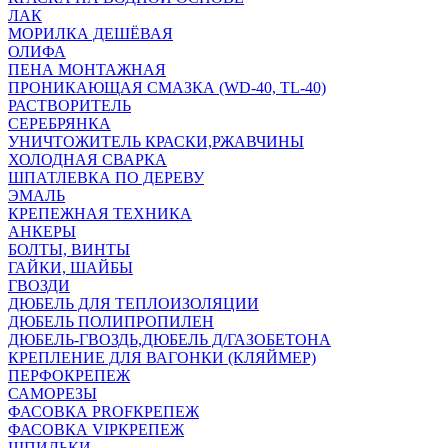
ЛАК
МОРИЛКА ДЕШЁВАЯ
ОЛИФА
ПЕНА МОНТАЖНАЯ
ПРОНИКАЮЩАЯ СМАЗКА (WD-40, TL-40)
РАСТВОРИТЕЛЬ
СЕРЕБРЯНКА
УНИЧТОЖИТЕЛЬ КРАСКИ,РЖАВЧИНЫ
ХОЛОДНАЯ СВАРКА
ШПАТЛЕВКА ПО ДЕРЕВУ
ЭМАЛЬ
КРЕПЕЖНАЯ ТЕХНИКА
АНКЕРЫ
БОЛТЫ, ВИНТЫ
ГАЙКИ, ШАЙБЫ
ГВОЗДИ
ДЮБЕЛЬ ДЛЯ ТЕПЛОИЗОЛЯЦИИ
ДЮБЕЛЬ ПОЛИПРОПИЛЕН
ДЮБЕЛЬ-ГВОЗДЬ,ДЮБЕЛЬ Д/ГАЗОБЕТОНА
КРЕПЛЕНИЕ ДЛЯ ВАГОНКИ (КЛЯЙМЕР)
ПЕРФОКРЕПЕЖ
САМОРЕЗЫ
ФАСОВКА PROFКРЕПЕЖ
ФАСОВКА VIPКРЕПЕЖ
ШПИЛЬКИ