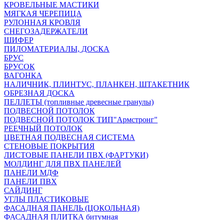
КРОВЕЛЬНЫЕ МАСТИКИ
МЯГКАЯ ЧЕРЕПИЦА
РУЛОННАЯ КРОВЛЯ
СНЕГОЗАДЕРЖАТЕЛИ
ШИФЕР
ПИЛОМАТЕРИАЛЫ, ДОСКА
БРУС
БРУСОК
ВАГОНКА
НАЛИЧНИК, ПЛИНТУС, ПЛАНКЕН, ШТАКЕТНИК
ОБРЕЗНАЯ ДОСКА
ПЕЛЛЕТЫ (топливные древесные гранулы)
ПОДВЕСНОЙ ПОТОЛОК
ПОДВЕСНОЙ ПОТОЛОК ТИП"Армстронг"
РЕЕЧНЫЙ ПОТОЛОК
ЦВЕТНАЯ ПОДВЕСНАЯ СИСТЕМА
СТЕНОВЫЕ ПОКРЫТИЯ
ЛИСТОВЫЕ ПАНЕЛИ ПВХ (ФАРТУКИ)
МОЛДИНГ ДЛЯ ПВХ ПАНЕЛЕЙ
ПАНЕЛИ МДФ
ПАНЕЛИ ПВХ
САЙДИНГ
УГЛЫ ПЛАСТИКОВЫЕ
ФАСАДНАЯ ПАНЕЛЬ (ЦОКОЛЬНАЯ)
ФАСАДНАЯ ПЛИТКА битумная