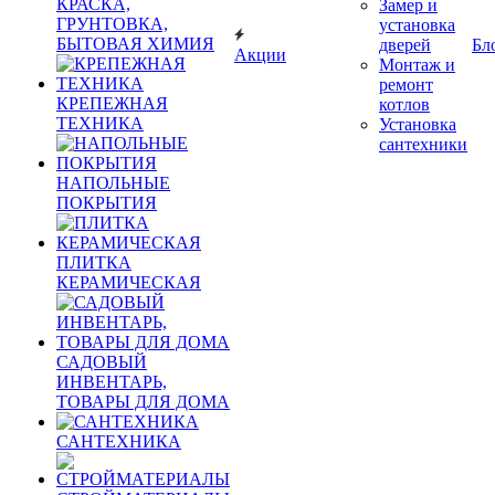
КРАСКА,
Замер и
ГРУНТОВКА,
установка
БЫТОВАЯ ХИМИЯ
дверей
Бл
Акции
Монтаж и
ремонт
КРЕПЕЖНАЯ
котлов
ТЕХНИКА
Установка
сантехники
НАПОЛЬНЫЕ
ПОКРЫТИЯ
ПЛИТКА
КЕРАМИЧЕСКАЯ
САДОВЫЙ
ИНВЕНТАРЬ,
ТОВАРЫ ДЛЯ ДОМА
САНТЕХНИКА