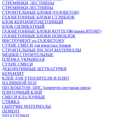
СТРЕМЯНКИ, ЛЕСТНИЦЫ
СТРЕМЯНКИ,ЛЕСТНИЦЫ
СТРОИТЕЛЬНЫЕ БЛОКИ (ГАЗОБЕТОН)
ГАЗОБЕТОННЫЕ БЛОКИ СТЭНБЛОК
БЛОК КЕРАМЗИТОБЕТОННЫЙ
БЛОК СИЛИКАТНЫЙ
ГАЗОБЕТОННЫЕ БЛОКИ КОТТЕДЖ(линия ИТОНГ)
ГАЗОБЕТОННЫЕ БЛОКИ НОВОБЛОК
ИНСТРУМЕНТ по ГАЗОБЕТОНУ
СУХИЕ СМЕСИ для ячеистых блоков
СТРОИТЕЛЬНЫЕ РАСХОД.МАТЕРИАЛЫ
МЕШКИ СТРОИТЕЛЬНЫЕ
ПЛЁНКА УКРЫВНАЯ
СУХИЕ СМЕСИ
ДЕКОРАТИВНЫЕ ШТУКАТУРКИ
КЕРАМЗИТ
КЛЕЙ ДЛЯ УТЕПЛИТЕЛЯ И ПЛИТ
НАЛИВНОЙ ПОЛ
ПЕСКОБЕТОН, ЦПС (цементно-песчаная смесь)
ПЛИТОЧНЫЙ КЛЕЙ
СМЕСИ КЛАДОЧНЫЕ
СТЯЖКА
СЫПУЧИЕ МАТЕРИАЛЫ
ЦЕМЕНТ
ШПАТЛЕВКИ