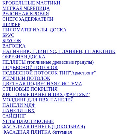
КРОВЕЛЬНЫЕ МАСТИКИ
МЯГКАЯ ЧЕРЕПИЦА
РУЛОННАЯ КРОВЛЯ
СНЕГОЗАДЕРЖАТЕЛИ
ШИФЕР
ПИЛОМАТЕРИАЛЫ, ДОСКА
БРУС
БРУСОК
ВАГОНКА
НАЛИЧНИК, ПЛИНТУС, ПЛАНКЕН, ШТАКЕТНИК
ОБРЕЗНАЯ ДОСКА
ПЕЛЛЕТЫ (топливные древесные гранулы)
ПОДВЕСНОЙ ПОТОЛОК
ПОДВЕСНОЙ ПОТОЛОК ТИП"Армстронг"
РЕЕЧНЫЙ ПОТОЛОК
ЦВЕТНАЯ ПОДВЕСНАЯ СИСТЕМА
СТЕНОВЫЕ ПОКРЫТИЯ
ЛИСТОВЫЕ ПАНЕЛИ ПВХ (ФАРТУКИ)
МОЛДИНГ ДЛЯ ПВХ ПАНЕЛЕЙ
ПАНЕЛИ МДФ
ПАНЕЛИ ПВХ
САЙДИНГ
УГЛЫ ПЛАСТИКОВЫЕ
ФАСАДНАЯ ПАНЕЛЬ (ЦОКОЛЬНАЯ)
ФАСАДНАЯ ПЛИТКА битумная