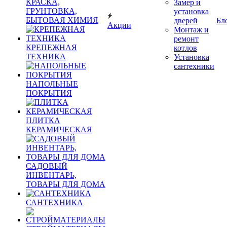
КРАСКА,
Замер и
ГРУНТОВКА,
установка
БЫТОВАЯ ХИМИЯ
дверей
Бл
Акции
Монтаж и
ремонт
КРЕПЕЖНАЯ
котлов
ТЕХНИКА
Установка
сантехники
НАПОЛЬНЫЕ
ПОКРЫТИЯ
ПЛИТКА
КЕРАМИЧЕСКАЯ
САДОВЫЙ
ИНВЕНТАРЬ,
ТОВАРЫ ДЛЯ ДОМА
САНТЕХНИКА