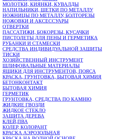
МОЛОТКИ, КИЯНКИ, КУВАЛДЫ
НАПИЛЬНИКИ, ЩЕТКИ ПО МЕТАЛЛУ
НОЖНИЦЫ ПО МЕТАЛЛУ, БОЛТОРЕЗЫ
НОЖОВКИ И АКСЕССУАРЫ
ОТВЕРТКИ
ПАССАТИЖИ, БОКОРЕЗЫ, КУСАЧКИ
ПИСТОЛЕТЫ ДЛЯ ПЕНЫ И ГЕРМЕТИКА
РУБАНКИ И СТАМЕСКИ
СРЕДСТВА ИНДИВИДУАЛЬНОЙ ЗАЩИТЫ
ТИСКИ
ХОЗЯЙСТВЕННЫЙ ИНСТРУМЕНТ
ШЛИФОВАЛЬНЫЕ МАТЕРИАЛЫ
ЯЩИКИ ДЛЯ ИНСТРУМЕНТОВ, ПОЯСА
КРАСКА, ГРУНТОВКА, БЫТОВАЯ ХИМИЯ
БЕТОНКОНТАКТ
БЫТОВАЯ ХИМИЯ
ГЕРМЕТИК
ГРУНТОВКА, СРЕДСТВА ПО КАМНЮ
ЖИДКИЕ ГВОЗДИ
ЖИДКОЕ СТЕКЛО
ЗАЩИТА ДЕРЕВА
КЛЕЙ,ПВА
КОЛЕР, КОЛОРАНТ
КРАСКА АЭРОЗОЛЬНАЯ
КРАСКА НА ВОДНОЙ ОСНОВЕ