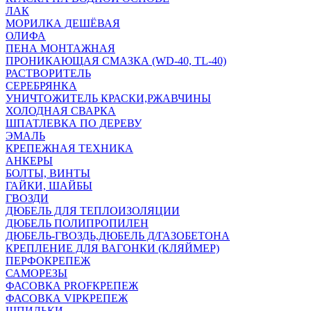
ЛАК
МОРИЛКА ДЕШЁВАЯ
ОЛИФА
ПЕНА МОНТАЖНАЯ
ПРОНИКАЮЩАЯ СМАЗКА (WD-40, TL-40)
РАСТВОРИТЕЛЬ
СЕРЕБРЯНКА
УНИЧТОЖИТЕЛЬ КРАСКИ,РЖАВЧИНЫ
ХОЛОДНАЯ СВАРКА
ШПАТЛЕВКА ПО ДЕРЕВУ
ЭМАЛЬ
КРЕПЕЖНАЯ ТЕХНИКА
АНКЕРЫ
БОЛТЫ, ВИНТЫ
ГАЙКИ, ШАЙБЫ
ГВОЗДИ
ДЮБЕЛЬ ДЛЯ ТЕПЛОИЗОЛЯЦИИ
ДЮБЕЛЬ ПОЛИПРОПИЛЕН
ДЮБЕЛЬ-ГВОЗДЬ,ДЮБЕЛЬ Д/ГАЗОБЕТОНА
КРЕПЛЕНИЕ ДЛЯ ВАГОНКИ (КЛЯЙМЕР)
ПЕРФОКРЕПЕЖ
САМОРЕЗЫ
ФАСОВКА PROFКРЕПЕЖ
ФАСОВКА VIPКРЕПЕЖ
ШПИЛЬКИ