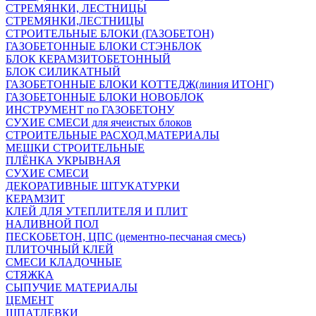
СТРЕМЯНКИ, ЛЕСТНИЦЫ
СТРЕМЯНКИ,ЛЕСТНИЦЫ
СТРОИТЕЛЬНЫЕ БЛОКИ (ГАЗОБЕТОН)
ГАЗОБЕТОННЫЕ БЛОКИ СТЭНБЛОК
БЛОК КЕРАМЗИТОБЕТОННЫЙ
БЛОК СИЛИКАТНЫЙ
ГАЗОБЕТОННЫЕ БЛОКИ КОТТЕДЖ(линия ИТОНГ)
ГАЗОБЕТОННЫЕ БЛОКИ НОВОБЛОК
ИНСТРУМЕНТ по ГАЗОБЕТОНУ
СУХИЕ СМЕСИ для ячеистых блоков
СТРОИТЕЛЬНЫЕ РАСХОД.МАТЕРИАЛЫ
МЕШКИ СТРОИТЕЛЬНЫЕ
ПЛЁНКА УКРЫВНАЯ
СУХИЕ СМЕСИ
ДЕКОРАТИВНЫЕ ШТУКАТУРКИ
КЕРАМЗИТ
КЛЕЙ ДЛЯ УТЕПЛИТЕЛЯ И ПЛИТ
НАЛИВНОЙ ПОЛ
ПЕСКОБЕТОН, ЦПС (цементно-песчаная смесь)
ПЛИТОЧНЫЙ КЛЕЙ
СМЕСИ КЛАДОЧНЫЕ
СТЯЖКА
СЫПУЧИЕ МАТЕРИАЛЫ
ЦЕМЕНТ
ШПАТЛЕВКИ