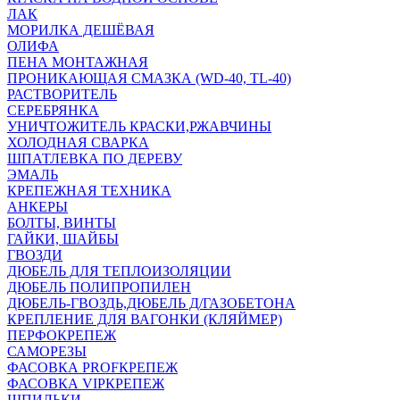
ЛАК
МОРИЛКА ДЕШЁВАЯ
ОЛИФА
ПЕНА МОНТАЖНАЯ
ПРОНИКАЮЩАЯ СМАЗКА (WD-40, TL-40)
РАСТВОРИТЕЛЬ
СЕРЕБРЯНКА
УНИЧТОЖИТЕЛЬ КРАСКИ,РЖАВЧИНЫ
ХОЛОДНАЯ СВАРКА
ШПАТЛЕВКА ПО ДЕРЕВУ
ЭМАЛЬ
КРЕПЕЖНАЯ ТЕХНИКА
АНКЕРЫ
БОЛТЫ, ВИНТЫ
ГАЙКИ, ШАЙБЫ
ГВОЗДИ
ДЮБЕЛЬ ДЛЯ ТЕПЛОИЗОЛЯЦИИ
ДЮБЕЛЬ ПОЛИПРОПИЛЕН
ДЮБЕЛЬ-ГВОЗДЬ,ДЮБЕЛЬ Д/ГАЗОБЕТОНА
КРЕПЛЕНИЕ ДЛЯ ВАГОНКИ (КЛЯЙМЕР)
ПЕРФОКРЕПЕЖ
САМОРЕЗЫ
ФАСОВКА PROFКРЕПЕЖ
ФАСОВКА VIPКРЕПЕЖ
ШПИЛЬКИ