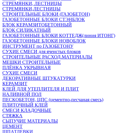
СТРЕМЯНКИ, ЛЕСТНИЦЫ
СТРЕМЯНКИ,ЛЕСТНИЦЫ
СТРОИТЕЛЬНЫЕ БЛОКИ (ГАЗОБЕТОН)
ГАЗОБЕТОННЫЕ БЛОКИ СТЭНБЛОК
БЛОК КЕРАМЗИТОБЕТОННЫЙ
БЛОК СИЛИКАТНЫЙ
ГАЗОБЕТОННЫЕ БЛОКИ КОТТЕДЖ(линия ИТОНГ)
ГАЗОБЕТОННЫЕ БЛОКИ НОВОБЛОК
ИНСТРУМЕНТ по ГАЗОБЕТОНУ
СУХИЕ СМЕСИ для ячеистых блоков
СТРОИТЕЛЬНЫЕ РАСХОД.МАТЕРИАЛЫ
МЕШКИ СТРОИТЕЛЬНЫЕ
ПЛЁНКА УКРЫВНАЯ
СУХИЕ СМЕСИ
ДЕКОРАТИВНЫЕ ШТУКАТУРКИ
КЕРАМЗИТ
КЛЕЙ ДЛЯ УТЕПЛИТЕЛЯ И ПЛИТ
НАЛИВНОЙ ПОЛ
ПЕСКОБЕТОН, ЦПС (цементно-песчаная смесь)
ПЛИТОЧНЫЙ КЛЕЙ
СМЕСИ КЛАДОЧНЫЕ
СТЯЖКА
СЫПУЧИЕ МАТЕРИАЛЫ
ЦЕМЕНТ
ШПАТЛЕВКИ