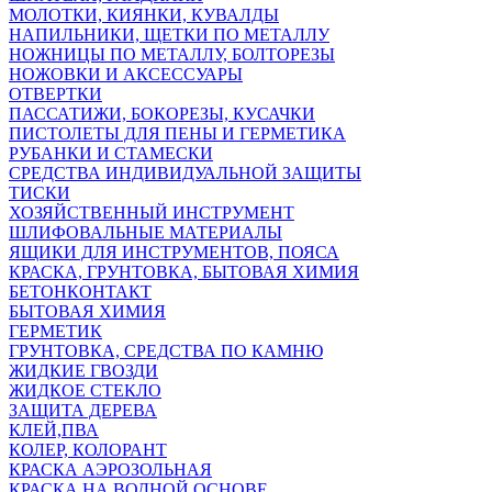
МОЛОТКИ, КИЯНКИ, КУВАЛДЫ
НАПИЛЬНИКИ, ЩЕТКИ ПО МЕТАЛЛУ
НОЖНИЦЫ ПО МЕТАЛЛУ, БОЛТОРЕЗЫ
НОЖОВКИ И АКСЕССУАРЫ
ОТВЕРТКИ
ПАССАТИЖИ, БОКОРЕЗЫ, КУСАЧКИ
ПИСТОЛЕТЫ ДЛЯ ПЕНЫ И ГЕРМЕТИКА
РУБАНКИ И СТАМЕСКИ
СРЕДСТВА ИНДИВИДУАЛЬНОЙ ЗАЩИТЫ
ТИСКИ
ХОЗЯЙСТВЕННЫЙ ИНСТРУМЕНТ
ШЛИФОВАЛЬНЫЕ МАТЕРИАЛЫ
ЯЩИКИ ДЛЯ ИНСТРУМЕНТОВ, ПОЯСА
КРАСКА, ГРУНТОВКА, БЫТОВАЯ ХИМИЯ
БЕТОНКОНТАКТ
БЫТОВАЯ ХИМИЯ
ГЕРМЕТИК
ГРУНТОВКА, СРЕДСТВА ПО КАМНЮ
ЖИДКИЕ ГВОЗДИ
ЖИДКОЕ СТЕКЛО
ЗАЩИТА ДЕРЕВА
КЛЕЙ,ПВА
КОЛЕР, КОЛОРАНТ
КРАСКА АЭРОЗОЛЬНАЯ
КРАСКА НА ВОДНОЙ ОСНОВЕ