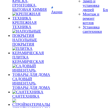
КРАСКА,
Замер и
ГРУНТОВКА,
установка
БЫТОВАЯ ХИМИЯ
дверей
Бл
Акции
Монтаж и
ремонт
КРЕПЕЖНАЯ
котлов
ТЕХНИКА
Установка
сантехники
НАПОЛЬНЫЕ
ПОКРЫТИЯ
ПЛИТКА
КЕРАМИЧЕСКАЯ
САДОВЫЙ
ИНВЕНТАРЬ,
ТОВАРЫ ДЛЯ ДОМА
САНТЕХНИКА