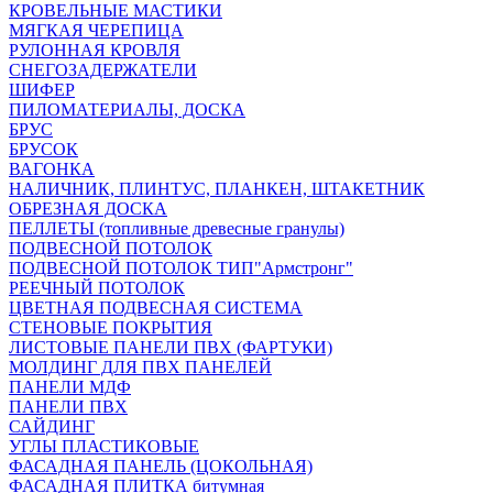
КРОВЕЛЬНЫЕ МАСТИКИ
МЯГКАЯ ЧЕРЕПИЦА
РУЛОННАЯ КРОВЛЯ
СНЕГОЗАДЕРЖАТЕЛИ
ШИФЕР
ПИЛОМАТЕРИАЛЫ, ДОСКА
БРУС
БРУСОК
ВАГОНКА
НАЛИЧНИК, ПЛИНТУС, ПЛАНКЕН, ШТАКЕТНИК
ОБРЕЗНАЯ ДОСКА
ПЕЛЛЕТЫ (топливные древесные гранулы)
ПОДВЕСНОЙ ПОТОЛОК
ПОДВЕСНОЙ ПОТОЛОК ТИП"Армстронг"
РЕЕЧНЫЙ ПОТОЛОК
ЦВЕТНАЯ ПОДВЕСНАЯ СИСТЕМА
СТЕНОВЫЕ ПОКРЫТИЯ
ЛИСТОВЫЕ ПАНЕЛИ ПВХ (ФАРТУКИ)
МОЛДИНГ ДЛЯ ПВХ ПАНЕЛЕЙ
ПАНЕЛИ МДФ
ПАНЕЛИ ПВХ
САЙДИНГ
УГЛЫ ПЛАСТИКОВЫЕ
ФАСАДНАЯ ПАНЕЛЬ (ЦОКОЛЬНАЯ)
ФАСАДНАЯ ПЛИТКА битумная