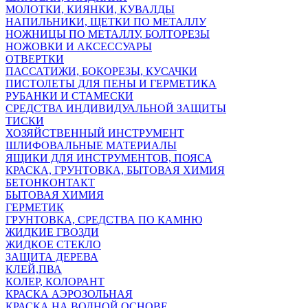
МОЛОТКИ, КИЯНКИ, КУВАЛДЫ
НАПИЛЬНИКИ, ЩЕТКИ ПО МЕТАЛЛУ
НОЖНИЦЫ ПО МЕТАЛЛУ, БОЛТОРЕЗЫ
НОЖОВКИ И АКСЕССУАРЫ
ОТВЕРТКИ
ПАССАТИЖИ, БОКОРЕЗЫ, КУСАЧКИ
ПИСТОЛЕТЫ ДЛЯ ПЕНЫ И ГЕРМЕТИКА
РУБАНКИ И СТАМЕСКИ
СРЕДСТВА ИНДИВИДУАЛЬНОЙ ЗАЩИТЫ
ТИСКИ
ХОЗЯЙСТВЕННЫЙ ИНСТРУМЕНТ
ШЛИФОВАЛЬНЫЕ МАТЕРИАЛЫ
ЯЩИКИ ДЛЯ ИНСТРУМЕНТОВ, ПОЯСА
КРАСКА, ГРУНТОВКА, БЫТОВАЯ ХИМИЯ
БЕТОНКОНТАКТ
БЫТОВАЯ ХИМИЯ
ГЕРМЕТИК
ГРУНТОВКА, СРЕДСТВА ПО КАМНЮ
ЖИДКИЕ ГВОЗДИ
ЖИДКОЕ СТЕКЛО
ЗАЩИТА ДЕРЕВА
КЛЕЙ,ПВА
КОЛЕР, КОЛОРАНТ
КРАСКА АЭРОЗОЛЬНАЯ
КРАСКА НА ВОДНОЙ ОСНОВЕ