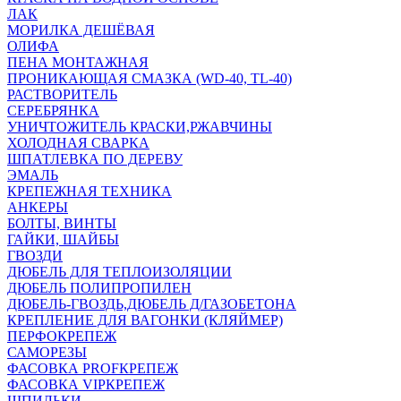
ЛАК
МОРИЛКА ДЕШЁВАЯ
ОЛИФА
ПЕНА МОНТАЖНАЯ
ПРОНИКАЮЩАЯ СМАЗКА (WD-40, TL-40)
РАСТВОРИТЕЛЬ
СЕРЕБРЯНКА
УНИЧТОЖИТЕЛЬ КРАСКИ,РЖАВЧИНЫ
ХОЛОДНАЯ СВАРКА
ШПАТЛЕВКА ПО ДЕРЕВУ
ЭМАЛЬ
КРЕПЕЖНАЯ ТЕХНИКА
АНКЕРЫ
БОЛТЫ, ВИНТЫ
ГАЙКИ, ШАЙБЫ
ГВОЗДИ
ДЮБЕЛЬ ДЛЯ ТЕПЛОИЗОЛЯЦИИ
ДЮБЕЛЬ ПОЛИПРОПИЛЕН
ДЮБЕЛЬ-ГВОЗДЬ,ДЮБЕЛЬ Д/ГАЗОБЕТОНА
КРЕПЛЕНИЕ ДЛЯ ВАГОНКИ (КЛЯЙМЕР)
ПЕРФОКРЕПЕЖ
САМОРЕЗЫ
ФАСОВКА PROFКРЕПЕЖ
ФАСОВКА VIPКРЕПЕЖ
ШПИЛЬКИ