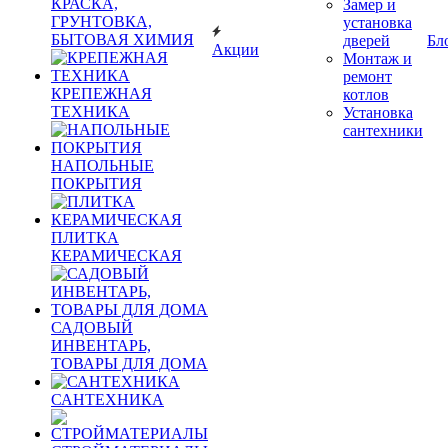
КРАСКА,
Замер и
ГРУНТОВКА,
установка
БЫТОВАЯ ХИМИЯ
дверей
Бл
Акции
Монтаж и
ремонт
КРЕПЕЖНАЯ
котлов
ТЕХНИКА
Установка
сантехники
НАПОЛЬНЫЕ
ПОКРЫТИЯ
ПЛИТКА
КЕРАМИЧЕСКАЯ
САДОВЫЙ
ИНВЕНТАРЬ,
ТОВАРЫ ДЛЯ ДОМА
САНТЕХНИКА