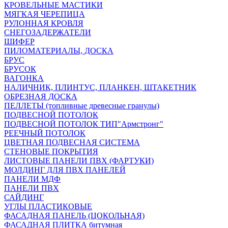
КРОВЕЛЬНЫЕ МАСТИКИ
МЯГКАЯ ЧЕРЕПИЦА
РУЛОННАЯ КРОВЛЯ
СНЕГОЗАДЕРЖАТЕЛИ
ШИФЕР
ПИЛОМАТЕРИАЛЫ, ДОСКА
БРУС
БРУСОК
ВАГОНКА
НАЛИЧНИК, ПЛИНТУС, ПЛАНКЕН, ШТАКЕТНИК
ОБРЕЗНАЯ ДОСКА
ПЕЛЛЕТЫ (топливные древесные гранулы)
ПОДВЕСНОЙ ПОТОЛОК
ПОДВЕСНОЙ ПОТОЛОК ТИП"Армстронг"
РЕЕЧНЫЙ ПОТОЛОК
ЦВЕТНАЯ ПОДВЕСНАЯ СИСТЕМА
СТЕНОВЫЕ ПОКРЫТИЯ
ЛИСТОВЫЕ ПАНЕЛИ ПВХ (ФАРТУКИ)
МОЛДИНГ ДЛЯ ПВХ ПАНЕЛЕЙ
ПАНЕЛИ МДФ
ПАНЕЛИ ПВХ
САЙДИНГ
УГЛЫ ПЛАСТИКОВЫЕ
ФАСАДНАЯ ПАНЕЛЬ (ЦОКОЛЬНАЯ)
ФАСАДНАЯ ПЛИТКА битумная