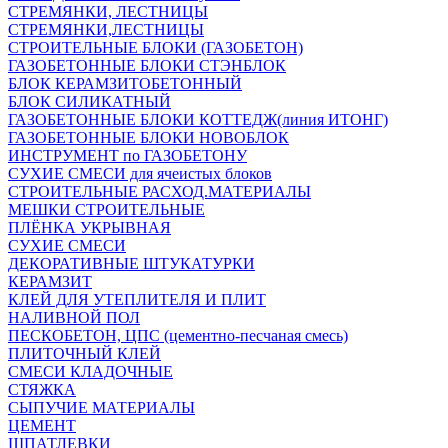
СТРЕМЯНКИ, ЛЕСТНИЦЫ
СТРЕМЯНКИ,ЛЕСТНИЦЫ
СТРОИТЕЛЬНЫЕ БЛОКИ (ГАЗОБЕТОН)
ГАЗОБЕТОННЫЕ БЛОКИ СТЭНБЛОК
БЛОК КЕРАМЗИТОБЕТОННЫЙ
БЛОК СИЛИКАТНЫЙ
ГАЗОБЕТОННЫЕ БЛОКИ КОТТЕДЖ(линия ИТОНГ)
ГАЗОБЕТОННЫЕ БЛОКИ НОВОБЛОК
ИНСТРУМЕНТ по ГАЗОБЕТОНУ
СУХИЕ СМЕСИ для ячеистых блоков
СТРОИТЕЛЬНЫЕ РАСХОД.МАТЕРИАЛЫ
МЕШКИ СТРОИТЕЛЬНЫЕ
ПЛЁНКА УКРЫВНАЯ
СУХИЕ СМЕСИ
ДЕКОРАТИВНЫЕ ШТУКАТУРКИ
КЕРАМЗИТ
КЛЕЙ ДЛЯ УТЕПЛИТЕЛЯ И ПЛИТ
НАЛИВНОЙ ПОЛ
ПЕСКОБЕТОН, ЦПС (цементно-песчаная смесь)
ПЛИТОЧНЫЙ КЛЕЙ
СМЕСИ КЛАДОЧНЫЕ
СТЯЖКА
СЫПУЧИЕ МАТЕРИАЛЫ
ЦЕМЕНТ
ШПАТЛЕВКИ