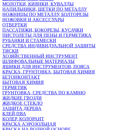
МОЛОТКИ, КИЯНКИ, КУВАЛДЫ
НАПИЛЬНИКИ, ЩЕТКИ ПО МЕТАЛЛУ
НОЖНИЦЫ ПО МЕТАЛЛУ, БОЛТОРЕЗЫ
НОЖОВКИ И АКСЕССУАРЫ
ОТВЕРТКИ
ПАССАТИЖИ, БОКОРЕЗЫ, КУСАЧКИ
ПИСТОЛЕТЫ ДЛЯ ПЕНЫ И ГЕРМЕТИКА
РУБАНКИ И СТАМЕСКИ
СРЕДСТВА ИНДИВИДУАЛЬНОЙ ЗАЩИТЫ
ТИСКИ
ХОЗЯЙСТВЕННЫЙ ИНСТРУМЕНТ
ШЛИФОВАЛЬНЫЕ МАТЕРИАЛЫ
ЯЩИКИ ДЛЯ ИНСТРУМЕНТОВ, ПОЯСА
КРАСКА, ГРУНТОВКА, БЫТОВАЯ ХИМИЯ
БЕТОНКОНТАКТ
БЫТОВАЯ ХИМИЯ
ГЕРМЕТИК
ГРУНТОВКА, СРЕДСТВА ПО КАМНЮ
ЖИДКИЕ ГВОЗДИ
ЖИДКОЕ СТЕКЛО
ЗАЩИТА ДЕРЕВА
КЛЕЙ,ПВА
КОЛЕР, КОЛОРАНТ
КРАСКА АЭРОЗОЛЬНАЯ
КРАСКА НА ВОДНОЙ ОСНОВЕ