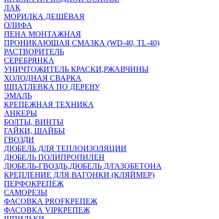
ЛАК
МОРИЛКА ДЕШЁВАЯ
ОЛИФА
ПЕНА МОНТАЖНАЯ
ПРОНИКАЮЩАЯ СМАЗКА (WD-40, TL-40)
РАСТВОРИТЕЛЬ
СЕРЕБРЯНКА
УНИЧТОЖИТЕЛЬ КРАСКИ,РЖАВЧИНЫ
ХОЛОДНАЯ СВАРКА
ШПАТЛЕВКА ПО ДЕРЕВУ
ЭМАЛЬ
КРЕПЕЖНАЯ ТЕХНИКА
АНКЕРЫ
БОЛТЫ, ВИНТЫ
ГАЙКИ, ШАЙБЫ
ГВОЗДИ
ДЮБЕЛЬ ДЛЯ ТЕПЛОИЗОЛЯЦИИ
ДЮБЕЛЬ ПОЛИПРОПИЛЕН
ДЮБЕЛЬ-ГВОЗДЬ,ДЮБЕЛЬ Д/ГАЗОБЕТОНА
КРЕПЛЕНИЕ ДЛЯ ВАГОНКИ (КЛЯЙМЕР)
ПЕРФОКРЕПЕЖ
САМОРЕЗЫ
ФАСОВКА PROFКРЕПЕЖ
ФАСОВКА VIPКРЕПЕЖ
ШПИЛЬКИ