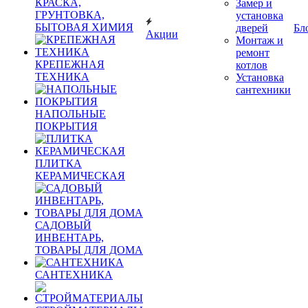
КРАСКА,
Замер и
ГРУНТОВКА,
установка
БЫТОВАЯ ХИМИЯ
дверей
Бл
Акции
Монтаж и
ремонт
КРЕПЕЖНАЯ
котлов
ТЕХНИКА
Установка
сантехники
НАПОЛЬНЫЕ
ПОКРЫТИЯ
ПЛИТКА
КЕРАМИЧЕСКАЯ
САДОВЫЙ
ИНВЕНТАРЬ,
ТОВАРЫ ДЛЯ ДОМА
САНТЕХНИКА