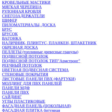
КРОВЕЛЬНЫЕ МАСТИКИ
МЯГКАЯ ЧЕРЕПИЦА
РУЛОННАЯ КРОВЛЯ
СНЕГОЗАДЕРЖАТЕЛИ
ШИФЕР
ПИЛОМАТЕРИАЛЫ, ДОСКА
БРУС
БРУСОК
ВАГОНКА
НАЛИЧНИК, ПЛИНТУС, ПЛАНКЕН, ШТАКЕТНИК
ОБРЕЗНАЯ ДОСКА
ПЕЛЛЕТЫ (топливные древесные гранулы)
ПОДВЕСНОЙ ПОТОЛОК
ПОДВЕСНОЙ ПОТОЛОК ТИП"Армстронг"
РЕЕЧНЫЙ ПОТОЛОК
ЦВЕТНАЯ ПОДВЕСНАЯ СИСТЕМА
СТЕНОВЫЕ ПОКРЫТИЯ
ЛИСТОВЫЕ ПАНЕЛИ ПВХ (ФАРТУКИ)
МОЛДИНГ ДЛЯ ПВХ ПАНЕЛЕЙ
ПАНЕЛИ МДФ
ПАНЕЛИ ПВХ
САЙДИНГ
УГЛЫ ПЛАСТИКОВЫЕ
ФАСАДНАЯ ПАНЕЛЬ (ЦОКОЛЬНАЯ)
ФАСАДНАЯ ПЛИТКА битумная