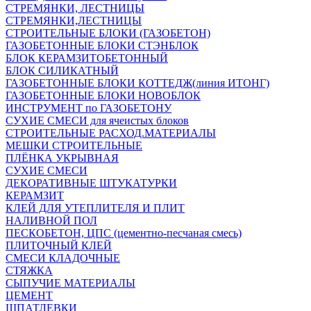
СТРЕМЯНКИ, ЛЕСТНИЦЫ
СТРЕМЯНКИ,ЛЕСТНИЦЫ
СТРОИТЕЛЬНЫЕ БЛОКИ (ГАЗОБЕТОН)
ГАЗОБЕТОННЫЕ БЛОКИ СТЭНБЛОК
БЛОК КЕРАМЗИТОБЕТОННЫЙ
БЛОК СИЛИКАТНЫЙ
ГАЗОБЕТОННЫЕ БЛОКИ КОТТЕДЖ(линия ИТОНГ)
ГАЗОБЕТОННЫЕ БЛОКИ НОВОБЛОК
ИНСТРУМЕНТ по ГАЗОБЕТОНУ
СУХИЕ СМЕСИ для ячеистых блоков
СТРОИТЕЛЬНЫЕ РАСХОД.МАТЕРИАЛЫ
МЕШКИ СТРОИТЕЛЬНЫЕ
ПЛЁНКА УКРЫВНАЯ
СУХИЕ СМЕСИ
ДЕКОРАТИВНЫЕ ШТУКАТУРКИ
КЕРАМЗИТ
КЛЕЙ ДЛЯ УТЕПЛИТЕЛЯ И ПЛИТ
НАЛИВНОЙ ПОЛ
ПЕСКОБЕТОН, ЦПС (цементно-песчаная смесь)
ПЛИТОЧНЫЙ КЛЕЙ
СМЕСИ КЛАДОЧНЫЕ
СТЯЖКА
СЫПУЧИЕ МАТЕРИАЛЫ
ЦЕМЕНТ
ШПАТЛЕВКИ