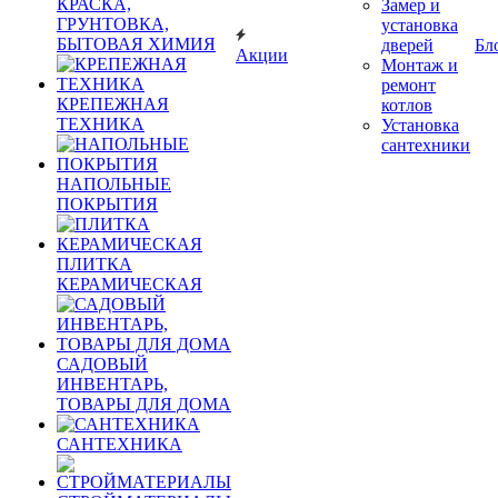
КРАСКА,
Замер и
ГРУНТОВКА,
установка
БЫТОВАЯ ХИМИЯ
дверей
Бл
Акции
Монтаж и
ремонт
КРЕПЕЖНАЯ
котлов
ТЕХНИКА
Установка
сантехники
НАПОЛЬНЫЕ
ПОКРЫТИЯ
ПЛИТКА
КЕРАМИЧЕСКАЯ
САДОВЫЙ
ИНВЕНТАРЬ,
ТОВАРЫ ДЛЯ ДОМА
САНТЕХНИКА