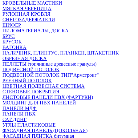
КРОВЕЛЬНЫЕ МАСТИКИ
МЯГКАЯ ЧЕРЕПИЦА
РУЛОННАЯ КРОВЛЯ
СНЕГОЗАДЕРЖАТЕЛИ
ШИФЕР
ПИЛОМАТЕРИАЛЫ, ДОСКА
БРУС
БРУСОК
ВАГОНКА
НАЛИЧНИК, ПЛИНТУС, ПЛАНКЕН, ШТАКЕТНИК
ОБРЕЗНАЯ ДОСКА
ПЕЛЛЕТЫ (топливные древесные гранулы)
ПОДВЕСНОЙ ПОТОЛОК
ПОДВЕСНОЙ ПОТОЛОК ТИП"Армстронг"
РЕЕЧНЫЙ ПОТОЛОК
ЦВЕТНАЯ ПОДВЕСНАЯ СИСТЕМА
СТЕНОВЫЕ ПОКРЫТИЯ
ЛИСТОВЫЕ ПАНЕЛИ ПВХ (ФАРТУКИ)
МОЛДИНГ ДЛЯ ПВХ ПАНЕЛЕЙ
ПАНЕЛИ МДФ
ПАНЕЛИ ПВХ
САЙДИНГ
УГЛЫ ПЛАСТИКОВЫЕ
ФАСАДНАЯ ПАНЕЛЬ (ЦОКОЛЬНАЯ)
ФАСАДНАЯ ПЛИТКА битумная