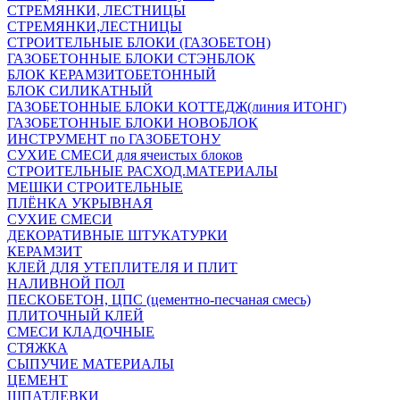
СТРЕМЯНКИ, ЛЕСТНИЦЫ
СТРЕМЯНКИ,ЛЕСТНИЦЫ
СТРОИТЕЛЬНЫЕ БЛОКИ (ГАЗОБЕТОН)
ГАЗОБЕТОННЫЕ БЛОКИ СТЭНБЛОК
БЛОК КЕРАМЗИТОБЕТОННЫЙ
БЛОК СИЛИКАТНЫЙ
ГАЗОБЕТОННЫЕ БЛОКИ КОТТЕДЖ(линия ИТОНГ)
ГАЗОБЕТОННЫЕ БЛОКИ НОВОБЛОК
ИНСТРУМЕНТ по ГАЗОБЕТОНУ
СУХИЕ СМЕСИ для ячеистых блоков
СТРОИТЕЛЬНЫЕ РАСХОД.МАТЕРИАЛЫ
МЕШКИ СТРОИТЕЛЬНЫЕ
ПЛЁНКА УКРЫВНАЯ
СУХИЕ СМЕСИ
ДЕКОРАТИВНЫЕ ШТУКАТУРКИ
КЕРАМЗИТ
КЛЕЙ ДЛЯ УТЕПЛИТЕЛЯ И ПЛИТ
НАЛИВНОЙ ПОЛ
ПЕСКОБЕТОН, ЦПС (цементно-песчаная смесь)
ПЛИТОЧНЫЙ КЛЕЙ
СМЕСИ КЛАДОЧНЫЕ
СТЯЖКА
СЫПУЧИЕ МАТЕРИАЛЫ
ЦЕМЕНТ
ШПАТЛЕВКИ