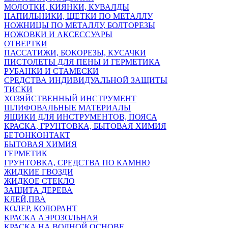
МОЛОТКИ, КИЯНКИ, КУВАЛДЫ
НАПИЛЬНИКИ, ЩЕТКИ ПО МЕТАЛЛУ
НОЖНИЦЫ ПО МЕТАЛЛУ, БОЛТОРЕЗЫ
НОЖОВКИ И АКСЕССУАРЫ
ОТВЕРТКИ
ПАССАТИЖИ, БОКОРЕЗЫ, КУСАЧКИ
ПИСТОЛЕТЫ ДЛЯ ПЕНЫ И ГЕРМЕТИКА
РУБАНКИ И СТАМЕСКИ
СРЕДСТВА ИНДИВИДУАЛЬНОЙ ЗАЩИТЫ
ТИСКИ
ХОЗЯЙСТВЕННЫЙ ИНСТРУМЕНТ
ШЛИФОВАЛЬНЫЕ МАТЕРИАЛЫ
ЯЩИКИ ДЛЯ ИНСТРУМЕНТОВ, ПОЯСА
КРАСКА, ГРУНТОВКА, БЫТОВАЯ ХИМИЯ
БЕТОНКОНТАКТ
БЫТОВАЯ ХИМИЯ
ГЕРМЕТИК
ГРУНТОВКА, СРЕДСТВА ПО КАМНЮ
ЖИДКИЕ ГВОЗДИ
ЖИДКОЕ СТЕКЛО
ЗАЩИТА ДЕРЕВА
КЛЕЙ,ПВА
КОЛЕР, КОЛОРАНТ
КРАСКА АЭРОЗОЛЬНАЯ
КРАСКА НА ВОДНОЙ ОСНОВЕ