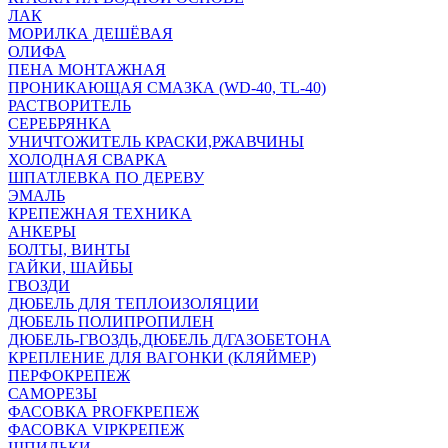
ЛАК
МОРИЛКА ДЕШЁВАЯ
ОЛИФА
ПЕНА МОНТАЖНАЯ
ПРОНИКАЮЩАЯ СМАЗКА (WD-40, TL-40)
РАСТВОРИТЕЛЬ
СЕРЕБРЯНКА
УНИЧТОЖИТЕЛЬ КРАСКИ,РЖАВЧИНЫ
ХОЛОДНАЯ СВАРКА
ШПАТЛЕВКА ПО ДЕРЕВУ
ЭМАЛЬ
КРЕПЕЖНАЯ ТЕХНИКА
АНКЕРЫ
БОЛТЫ, ВИНТЫ
ГАЙКИ, ШАЙБЫ
ГВОЗДИ
ДЮБЕЛЬ ДЛЯ ТЕПЛОИЗОЛЯЦИИ
ДЮБЕЛЬ ПОЛИПРОПИЛЕН
ДЮБЕЛЬ-ГВОЗДЬ,ДЮБЕЛЬ Д/ГАЗОБЕТОНА
КРЕПЛЕНИЕ ДЛЯ ВАГОНКИ (КЛЯЙМЕР)
ПЕРФОКРЕПЕЖ
САМОРЕЗЫ
ФАСОВКА PROFКРЕПЕЖ
ФАСОВКА VIPКРЕПЕЖ
ШПИЛЬКИ