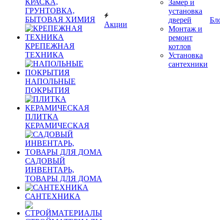
КРАСКА,
Замер и
ГРУНТОВКА,
установка
БЫТОВАЯ ХИМИЯ
дверей
Бл
Акции
Монтаж и
ремонт
КРЕПЕЖНАЯ
котлов
ТЕХНИКА
Установка
сантехники
НАПОЛЬНЫЕ
ПОКРЫТИЯ
ПЛИТКА
КЕРАМИЧЕСКАЯ
САДОВЫЙ
ИНВЕНТАРЬ,
ТОВАРЫ ДЛЯ ДОМА
САНТЕХНИКА