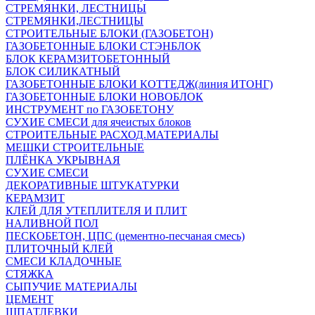
СТРЕМЯНКИ, ЛЕСТНИЦЫ
СТРЕМЯНКИ,ЛЕСТНИЦЫ
СТРОИТЕЛЬНЫЕ БЛОКИ (ГАЗОБЕТОН)
ГАЗОБЕТОННЫЕ БЛОКИ СТЭНБЛОК
БЛОК КЕРАМЗИТОБЕТОННЫЙ
БЛОК СИЛИКАТНЫЙ
ГАЗОБЕТОННЫЕ БЛОКИ КОТТЕДЖ(линия ИТОНГ)
ГАЗОБЕТОННЫЕ БЛОКИ НОВОБЛОК
ИНСТРУМЕНТ по ГАЗОБЕТОНУ
СУХИЕ СМЕСИ для ячеистых блоков
СТРОИТЕЛЬНЫЕ РАСХОД.МАТЕРИАЛЫ
МЕШКИ СТРОИТЕЛЬНЫЕ
ПЛЁНКА УКРЫВНАЯ
СУХИЕ СМЕСИ
ДЕКОРАТИВНЫЕ ШТУКАТУРКИ
КЕРАМЗИТ
КЛЕЙ ДЛЯ УТЕПЛИТЕЛЯ И ПЛИТ
НАЛИВНОЙ ПОЛ
ПЕСКОБЕТОН, ЦПС (цементно-песчаная смесь)
ПЛИТОЧНЫЙ КЛЕЙ
СМЕСИ КЛАДОЧНЫЕ
СТЯЖКА
СЫПУЧИЕ МАТЕРИАЛЫ
ЦЕМЕНТ
ШПАТЛЕВКИ