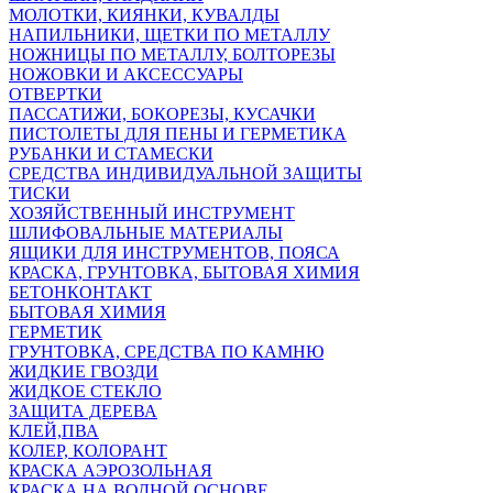
МОЛОТКИ, КИЯНКИ, КУВАЛДЫ
НАПИЛЬНИКИ, ЩЕТКИ ПО МЕТАЛЛУ
НОЖНИЦЫ ПО МЕТАЛЛУ, БОЛТОРЕЗЫ
НОЖОВКИ И АКСЕССУАРЫ
ОТВЕРТКИ
ПАССАТИЖИ, БОКОРЕЗЫ, КУСАЧКИ
ПИСТОЛЕТЫ ДЛЯ ПЕНЫ И ГЕРМЕТИКА
РУБАНКИ И СТАМЕСКИ
СРЕДСТВА ИНДИВИДУАЛЬНОЙ ЗАЩИТЫ
ТИСКИ
ХОЗЯЙСТВЕННЫЙ ИНСТРУМЕНТ
ШЛИФОВАЛЬНЫЕ МАТЕРИАЛЫ
ЯЩИКИ ДЛЯ ИНСТРУМЕНТОВ, ПОЯСА
КРАСКА, ГРУНТОВКА, БЫТОВАЯ ХИМИЯ
БЕТОНКОНТАКТ
БЫТОВАЯ ХИМИЯ
ГЕРМЕТИК
ГРУНТОВКА, СРЕДСТВА ПО КАМНЮ
ЖИДКИЕ ГВОЗДИ
ЖИДКОЕ СТЕКЛО
ЗАЩИТА ДЕРЕВА
КЛЕЙ,ПВА
КОЛЕР, КОЛОРАНТ
КРАСКА АЭРОЗОЛЬНАЯ
КРАСКА НА ВОДНОЙ ОСНОВЕ