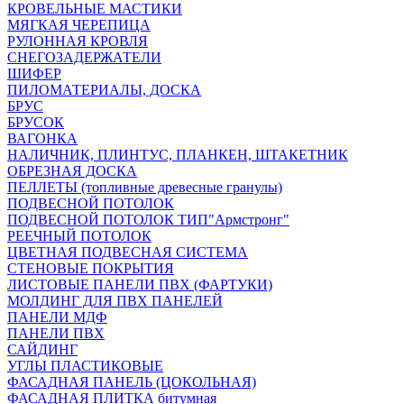
КРОВЕЛЬНЫЕ МАСТИКИ
МЯГКАЯ ЧЕРЕПИЦА
РУЛОННАЯ КРОВЛЯ
СНЕГОЗАДЕРЖАТЕЛИ
ШИФЕР
ПИЛОМАТЕРИАЛЫ, ДОСКА
БРУС
БРУСОК
ВАГОНКА
НАЛИЧНИК, ПЛИНТУС, ПЛАНКЕН, ШТАКЕТНИК
ОБРЕЗНАЯ ДОСКА
ПЕЛЛЕТЫ (топливные древесные гранулы)
ПОДВЕСНОЙ ПОТОЛОК
ПОДВЕСНОЙ ПОТОЛОК ТИП"Армстронг"
РЕЕЧНЫЙ ПОТОЛОК
ЦВЕТНАЯ ПОДВЕСНАЯ СИСТЕМА
СТЕНОВЫЕ ПОКРЫТИЯ
ЛИСТОВЫЕ ПАНЕЛИ ПВХ (ФАРТУКИ)
МОЛДИНГ ДЛЯ ПВХ ПАНЕЛЕЙ
ПАНЕЛИ МДФ
ПАНЕЛИ ПВХ
САЙДИНГ
УГЛЫ ПЛАСТИКОВЫЕ
ФАСАДНАЯ ПАНЕЛЬ (ЦОКОЛЬНАЯ)
ФАСАДНАЯ ПЛИТКА битумная