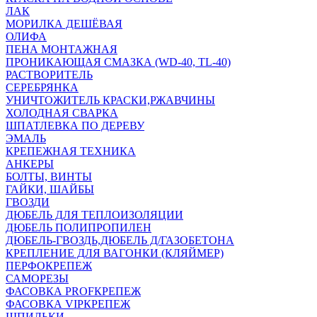
ЛАК
МОРИЛКА ДЕШЁВАЯ
ОЛИФА
ПЕНА МОНТАЖНАЯ
ПРОНИКАЮЩАЯ СМАЗКА (WD-40, TL-40)
РАСТВОРИТЕЛЬ
СЕРЕБРЯНКА
УНИЧТОЖИТЕЛЬ КРАСКИ,РЖАВЧИНЫ
ХОЛОДНАЯ СВАРКА
ШПАТЛЕВКА ПО ДЕРЕВУ
ЭМАЛЬ
КРЕПЕЖНАЯ ТЕХНИКА
АНКЕРЫ
БОЛТЫ, ВИНТЫ
ГАЙКИ, ШАЙБЫ
ГВОЗДИ
ДЮБЕЛЬ ДЛЯ ТЕПЛОИЗОЛЯЦИИ
ДЮБЕЛЬ ПОЛИПРОПИЛЕН
ДЮБЕЛЬ-ГВОЗДЬ,ДЮБЕЛЬ Д/ГАЗОБЕТОНА
КРЕПЛЕНИЕ ДЛЯ ВАГОНКИ (КЛЯЙМЕР)
ПЕРФОКРЕПЕЖ
САМОРЕЗЫ
ФАСОВКА PROFКРЕПЕЖ
ФАСОВКА VIPКРЕПЕЖ
ШПИЛЬКИ