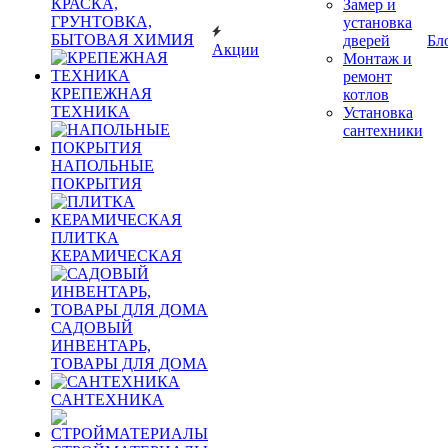
КРАСКА,
Замер и
ГРУНТОВКА,
установка
БЫТОВАЯ ХИМИЯ
дверей
Бл
Акции
Монтаж и
ремонт
КРЕПЕЖНАЯ
котлов
ТЕХНИКА
Установка
сантехники
НАПОЛЬНЫЕ
ПОКРЫТИЯ
ПЛИТКА
КЕРАМИЧЕСКАЯ
САДОВЫЙ
ИНВЕНТАРЬ,
ТОВАРЫ ДЛЯ ДОМА
САНТЕХНИКА