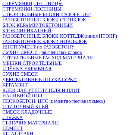
СТРЕМЯНКИ, ЛЕСТНИЦЫ
СТРЕМЯНКИ,ЛЕСТНИЦЫ
СТРОИТЕЛЬНЫЕ БЛОКИ (ГАЗОБЕТОН)
ГАЗОБЕТОННЫЕ БЛОКИ СТЭНБЛОК
БЛОК КЕРАМЗИТОБЕТОННЫЙ
БЛОК СИЛИКАТНЫЙ
ГАЗОБЕТОННЫЕ БЛОКИ КОТТЕДЖ(линия ИТОНГ)
ГАЗОБЕТОННЫЕ БЛОКИ НОВОБЛОК
ИНСТРУМЕНТ по ГАЗОБЕТОНУ
СУХИЕ СМЕСИ для ячеистых блоков
СТРОИТЕЛЬНЫЕ РАСХОД.МАТЕРИАЛЫ
МЕШКИ СТРОИТЕЛЬНЫЕ
ПЛЁНКА УКРЫВНАЯ
СУХИЕ СМЕСИ
ДЕКОРАТИВНЫЕ ШТУКАТУРКИ
КЕРАМЗИТ
КЛЕЙ ДЛЯ УТЕПЛИТЕЛЯ И ПЛИТ
НАЛИВНОЙ ПОЛ
ПЕСКОБЕТОН, ЦПС (цементно-песчаная смесь)
ПЛИТОЧНЫЙ КЛЕЙ
СМЕСИ КЛАДОЧНЫЕ
СТЯЖКА
СЫПУЧИЕ МАТЕРИАЛЫ
ЦЕМЕНТ
ШПАТЛЕВКИ