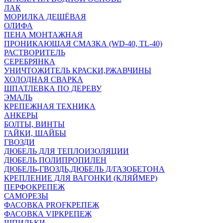
ЛАК
МОРИЛКА ДЕШЁВАЯ
ОЛИФА
ПЕНА МОНТАЖНАЯ
ПРОНИКАЮЩАЯ СМАЗКА (WD-40, TL-40)
РАСТВОРИТЕЛЬ
СЕРЕБРЯНКА
УНИЧТОЖИТЕЛЬ КРАСКИ,РЖАВЧИНЫ
ХОЛОДНАЯ СВАРКА
ШПАТЛЕВКА ПО ДЕРЕВУ
ЭМАЛЬ
КРЕПЕЖНАЯ ТЕХНИКА
АНКЕРЫ
БОЛТЫ, ВИНТЫ
ГАЙКИ, ШАЙБЫ
ГВОЗДИ
ДЮБЕЛЬ ДЛЯ ТЕПЛОИЗОЛЯЦИИ
ДЮБЕЛЬ ПОЛИПРОПИЛЕН
ДЮБЕЛЬ-ГВОЗДЬ,ДЮБЕЛЬ Д/ГАЗОБЕТОНА
КРЕПЛЕНИЕ ДЛЯ ВАГОНКИ (КЛЯЙМЕР)
ПЕРФОКРЕПЕЖ
САМОРЕЗЫ
ФАСОВКА PROFКРЕПЕЖ
ФАСОВКА VIPКРЕПЕЖ
ШПИЛЬКИ