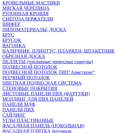
КРОВЕЛЬНЫЕ МАСТИКИ
МЯГКАЯ ЧЕРЕПИЦА
РУЛОННАЯ КРОВЛЯ
СНЕГОЗАДЕРЖАТЕЛИ
ШИФЕР
ПИЛОМАТЕРИАЛЫ, ДОСКА
БРУС
БРУСОК
ВАГОНКА
НАЛИЧНИК, ПЛИНТУС, ПЛАНКЕН, ШТАКЕТНИК
ОБРЕЗНАЯ ДОСКА
ПЕЛЛЕТЫ (топливные древесные гранулы)
ПОДВЕСНОЙ ПОТОЛОК
ПОДВЕСНОЙ ПОТОЛОК ТИП"Армстронг"
РЕЕЧНЫЙ ПОТОЛОК
ЦВЕТНАЯ ПОДВЕСНАЯ СИСТЕМА
СТЕНОВЫЕ ПОКРЫТИЯ
ЛИСТОВЫЕ ПАНЕЛИ ПВХ (ФАРТУКИ)
МОЛДИНГ ДЛЯ ПВХ ПАНЕЛЕЙ
ПАНЕЛИ МДФ
ПАНЕЛИ ПВХ
САЙДИНГ
УГЛЫ ПЛАСТИКОВЫЕ
ФАСАДНАЯ ПАНЕЛЬ (ЦОКОЛЬНАЯ)
ФАСАДНАЯ ПЛИТКА битумная