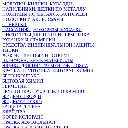
МОЛОТКИ, КИЯНКИ, КУВАЛДЫ
НАПИЛЬНИКИ, ЩЕТКИ ПО МЕТАЛЛУ
НОЖНИЦЫ ПО МЕТАЛЛУ, БОЛТОРЕЗЫ
НОЖОВКИ И АКСЕССУАРЫ
ОТВЕРТКИ
ПАССАТИЖИ, БОКОРЕЗЫ, КУСАЧКИ
ПИСТОЛЕТЫ ДЛЯ ПЕНЫ И ГЕРМЕТИКА
РУБАНКИ И СТАМЕСКИ
СРЕДСТВА ИНДИВИДУАЛЬНОЙ ЗАЩИТЫ
ТИСКИ
ХОЗЯЙСТВЕННЫЙ ИНСТРУМЕНТ
ШЛИФОВАЛЬНЫЕ МАТЕРИАЛЫ
ЯЩИКИ ДЛЯ ИНСТРУМЕНТОВ, ПОЯСА
КРАСКА, ГРУНТОВКА, БЫТОВАЯ ХИМИЯ
БЕТОНКОНТАКТ
БЫТОВАЯ ХИМИЯ
ГЕРМЕТИК
ГРУНТОВКА, СРЕДСТВА ПО КАМНЮ
ЖИДКИЕ ГВОЗДИ
ЖИДКОЕ СТЕКЛО
ЗАЩИТА ДЕРЕВА
КЛЕЙ,ПВА
КОЛЕР, КОЛОРАНТ
КРАСКА АЭРОЗОЛЬНАЯ
КРАСКА НА ВОДНОЙ ОСНОВЕ