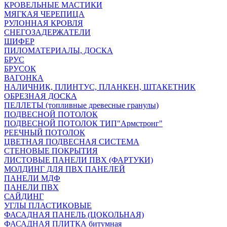
КРОВЕЛЬНЫЕ МАСТИКИ
МЯГКАЯ ЧЕРЕПИЦА
РУЛОННАЯ КРОВЛЯ
СНЕГОЗАДЕРЖАТЕЛИ
ШИФЕР
ПИЛОМАТЕРИАЛЫ, ДОСКА
БРУС
БРУСОК
ВАГОНКА
НАЛИЧНИК, ПЛИНТУС, ПЛАНКЕН, ШТАКЕТНИК
ОБРЕЗНАЯ ДОСКА
ПЕЛЛЕТЫ (топливные древесные гранулы)
ПОДВЕСНОЙ ПОТОЛОК
ПОДВЕСНОЙ ПОТОЛОК ТИП"Армстронг"
РЕЕЧНЫЙ ПОТОЛОК
ЦВЕТНАЯ ПОДВЕСНАЯ СИСТЕМА
СТЕНОВЫЕ ПОКРЫТИЯ
ЛИСТОВЫЕ ПАНЕЛИ ПВХ (ФАРТУКИ)
МОЛДИНГ ДЛЯ ПВХ ПАНЕЛЕЙ
ПАНЕЛИ МДФ
ПАНЕЛИ ПВХ
САЙДИНГ
УГЛЫ ПЛАСТИКОВЫЕ
ФАСАДНАЯ ПАНЕЛЬ (ЦОКОЛЬНАЯ)
ФАСАДНАЯ ПЛИТКА битумная