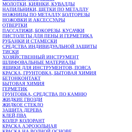
МОЛОТКИ, КИЯНКИ, КУВАЛДЫ
НАПИЛЬНИКИ, ЩЕТКИ ПО МЕТАЛЛУ
НОЖНИЦЫ ПО МЕТАЛЛУ, БОЛТОРЕЗЫ
НОЖОВКИ И АКСЕССУАРЫ
ОТВЕРТКИ
ПАССАТИЖИ, БОКОРЕЗЫ, КУСАЧКИ
ПИСТОЛЕТЫ ДЛЯ ПЕНЫ И ГЕРМЕТИКА
РУБАНКИ И СТАМЕСКИ
СРЕДСТВА ИНДИВИДУАЛЬНОЙ ЗАЩИТЫ
ТИСКИ
ХОЗЯЙСТВЕННЫЙ ИНСТРУМЕНТ
ШЛИФОВАЛЬНЫЕ МАТЕРИАЛЫ
ЯЩИКИ ДЛЯ ИНСТРУМЕНТОВ, ПОЯСА
КРАСКА, ГРУНТОВКА, БЫТОВАЯ ХИМИЯ
БЕТОНКОНТАКТ
БЫТОВАЯ ХИМИЯ
ГЕРМЕТИК
ГРУНТОВКА, СРЕДСТВА ПО КАМНЮ
ЖИДКИЕ ГВОЗДИ
ЖИДКОЕ СТЕКЛО
ЗАЩИТА ДЕРЕВА
КЛЕЙ,ПВА
КОЛЕР, КОЛОРАНТ
КРАСКА АЭРОЗОЛЬНАЯ
КРАСКА НА ВОДНОЙ ОСНОВЕ