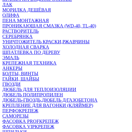
ЛАК
МОРИЛКА ДЕШЁВАЯ
ОЛИФА
ПЕНА МОНТАЖНАЯ
ПРОНИКАЮЩАЯ СМАЗКА (WD-40, TL-40)
РАСТВОРИТЕЛЬ
СЕРЕБРЯНКА
УНИЧТОЖИТЕЛЬ КРАСКИ,РЖАВЧИНЫ
ХОЛОДНАЯ СВАРКА
ШПАТЛЕВКА ПО ДЕРЕВУ
ЭМАЛЬ
КРЕПЕЖНАЯ ТЕХНИКА
АНКЕРЫ
БОЛТЫ, ВИНТЫ
ГАЙКИ, ШАЙБЫ
ГВОЗДИ
ДЮБЕЛЬ ДЛЯ ТЕПЛОИЗОЛЯЦИИ
ДЮБЕЛЬ ПОЛИПРОПИЛЕН
ДЮБЕЛЬ-ГВОЗДЬ,ДЮБЕЛЬ Д/ГАЗОБЕТОНА
КРЕПЛЕНИЕ ДЛЯ ВАГОНКИ (КЛЯЙМЕР)
ПЕРФОКРЕПЕЖ
САМОРЕЗЫ
ФАСОВКА PROFКРЕПЕЖ
ФАСОВКА VIPКРЕПЕЖ
ШПИЛЬКИ