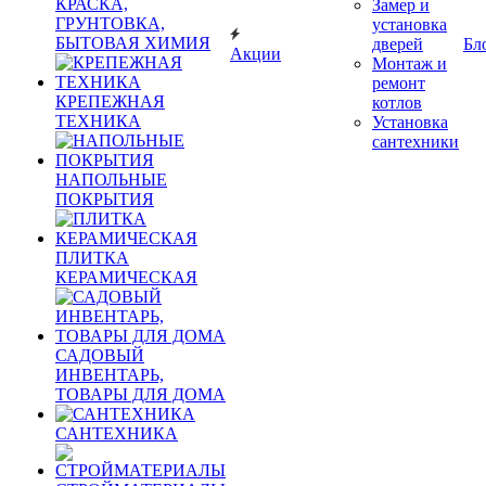
КРАСКА,
Замер и
ГРУНТОВКА,
установка
БЫТОВАЯ ХИМИЯ
дверей
Бл
Акции
Монтаж и
ремонт
КРЕПЕЖНАЯ
котлов
ТЕХНИКА
Установка
сантехники
НАПОЛЬНЫЕ
ПОКРЫТИЯ
ПЛИТКА
КЕРАМИЧЕСКАЯ
САДОВЫЙ
ИНВЕНТАРЬ,
ТОВАРЫ ДЛЯ ДОМА
САНТЕХНИКА