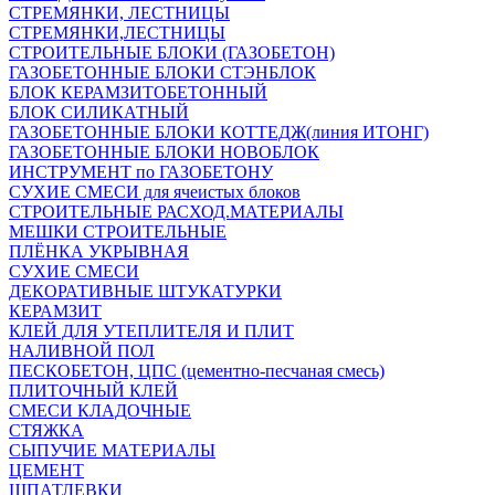
СТРЕМЯНКИ, ЛЕСТНИЦЫ
СТРЕМЯНКИ,ЛЕСТНИЦЫ
СТРОИТЕЛЬНЫЕ БЛОКИ (ГАЗОБЕТОН)
ГАЗОБЕТОННЫЕ БЛОКИ СТЭНБЛОК
БЛОК КЕРАМЗИТОБЕТОННЫЙ
БЛОК СИЛИКАТНЫЙ
ГАЗОБЕТОННЫЕ БЛОКИ КОТТЕДЖ(линия ИТОНГ)
ГАЗОБЕТОННЫЕ БЛОКИ НОВОБЛОК
ИНСТРУМЕНТ по ГАЗОБЕТОНУ
СУХИЕ СМЕСИ для ячеистых блоков
СТРОИТЕЛЬНЫЕ РАСХОД.МАТЕРИАЛЫ
МЕШКИ СТРОИТЕЛЬНЫЕ
ПЛЁНКА УКРЫВНАЯ
СУХИЕ СМЕСИ
ДЕКОРАТИВНЫЕ ШТУКАТУРКИ
КЕРАМЗИТ
КЛЕЙ ДЛЯ УТЕПЛИТЕЛЯ И ПЛИТ
НАЛИВНОЙ ПОЛ
ПЕСКОБЕТОН, ЦПС (цементно-песчаная смесь)
ПЛИТОЧНЫЙ КЛЕЙ
СМЕСИ КЛАДОЧНЫЕ
СТЯЖКА
СЫПУЧИЕ МАТЕРИАЛЫ
ЦЕМЕНТ
ШПАТЛЕВКИ