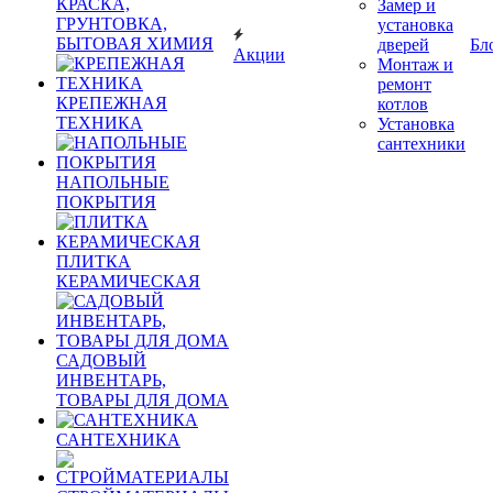
КРАСКА,
Замер и
ГРУНТОВКА,
установка
БЫТОВАЯ ХИМИЯ
дверей
Бл
Акции
Монтаж и
ремонт
КРЕПЕЖНАЯ
котлов
ТЕХНИКА
Установка
сантехники
НАПОЛЬНЫЕ
ПОКРЫТИЯ
ПЛИТКА
КЕРАМИЧЕСКАЯ
САДОВЫЙ
ИНВЕНТАРЬ,
ТОВАРЫ ДЛЯ ДОМА
САНТЕХНИКА