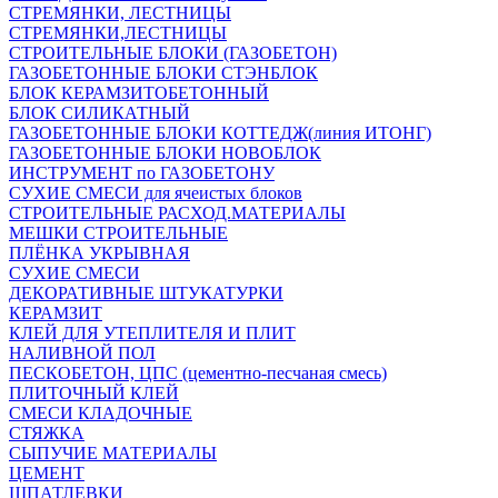
СТРЕМЯНКИ, ЛЕСТНИЦЫ
СТРЕМЯНКИ,ЛЕСТНИЦЫ
СТРОИТЕЛЬНЫЕ БЛОКИ (ГАЗОБЕТОН)
ГАЗОБЕТОННЫЕ БЛОКИ СТЭНБЛОК
БЛОК КЕРАМЗИТОБЕТОННЫЙ
БЛОК СИЛИКАТНЫЙ
ГАЗОБЕТОННЫЕ БЛОКИ КОТТЕДЖ(линия ИТОНГ)
ГАЗОБЕТОННЫЕ БЛОКИ НОВОБЛОК
ИНСТРУМЕНТ по ГАЗОБЕТОНУ
СУХИЕ СМЕСИ для ячеистых блоков
СТРОИТЕЛЬНЫЕ РАСХОД.МАТЕРИАЛЫ
МЕШКИ СТРОИТЕЛЬНЫЕ
ПЛЁНКА УКРЫВНАЯ
СУХИЕ СМЕСИ
ДЕКОРАТИВНЫЕ ШТУКАТУРКИ
КЕРАМЗИТ
КЛЕЙ ДЛЯ УТЕПЛИТЕЛЯ И ПЛИТ
НАЛИВНОЙ ПОЛ
ПЕСКОБЕТОН, ЦПС (цементно-песчаная смесь)
ПЛИТОЧНЫЙ КЛЕЙ
СМЕСИ КЛАДОЧНЫЕ
СТЯЖКА
СЫПУЧИЕ МАТЕРИАЛЫ
ЦЕМЕНТ
ШПАТЛЕВКИ