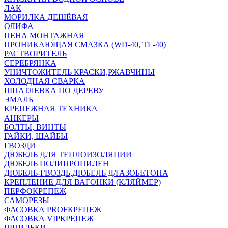
ЛАК
МОРИЛКА ДЕШЁВАЯ
ОЛИФА
ПЕНА МОНТАЖНАЯ
ПРОНИКАЮЩАЯ СМАЗКА (WD-40, TL-40)
РАСТВОРИТЕЛЬ
СЕРЕБРЯНКА
УНИЧТОЖИТЕЛЬ КРАСКИ,РЖАВЧИНЫ
ХОЛОДНАЯ СВАРКА
ШПАТЛЕВКА ПО ДЕРЕВУ
ЭМАЛЬ
КРЕПЕЖНАЯ ТЕХНИКА
АНКЕРЫ
БОЛТЫ, ВИНТЫ
ГАЙКИ, ШАЙБЫ
ГВОЗДИ
ДЮБЕЛЬ ДЛЯ ТЕПЛОИЗОЛЯЦИИ
ДЮБЕЛЬ ПОЛИПРОПИЛЕН
ДЮБЕЛЬ-ГВОЗДЬ,ДЮБЕЛЬ Д/ГАЗОБЕТОНА
КРЕПЛЕНИЕ ДЛЯ ВАГОНКИ (КЛЯЙМЕР)
ПЕРФОКРЕПЕЖ
САМОРЕЗЫ
ФАСОВКА PROFКРЕПЕЖ
ФАСОВКА VIPКРЕПЕЖ
ШПИЛЬКИ