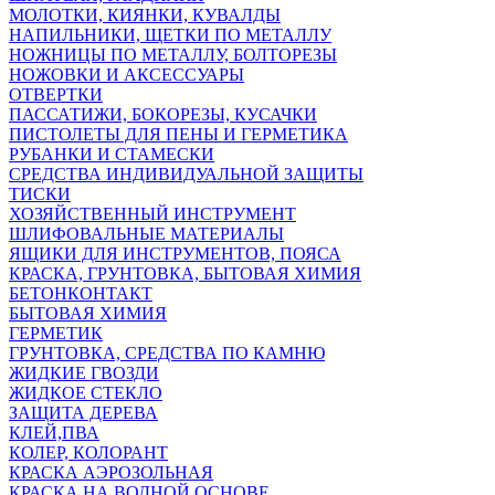
МОЛОТКИ, КИЯНКИ, КУВАЛДЫ
НАПИЛЬНИКИ, ЩЕТКИ ПО МЕТАЛЛУ
НОЖНИЦЫ ПО МЕТАЛЛУ, БОЛТОРЕЗЫ
НОЖОВКИ И АКСЕССУАРЫ
ОТВЕРТКИ
ПАССАТИЖИ, БОКОРЕЗЫ, КУСАЧКИ
ПИСТОЛЕТЫ ДЛЯ ПЕНЫ И ГЕРМЕТИКА
РУБАНКИ И СТАМЕСКИ
СРЕДСТВА ИНДИВИДУАЛЬНОЙ ЗАЩИТЫ
ТИСКИ
ХОЗЯЙСТВЕННЫЙ ИНСТРУМЕНТ
ШЛИФОВАЛЬНЫЕ МАТЕРИАЛЫ
ЯЩИКИ ДЛЯ ИНСТРУМЕНТОВ, ПОЯСА
КРАСКА, ГРУНТОВКА, БЫТОВАЯ ХИМИЯ
БЕТОНКОНТАКТ
БЫТОВАЯ ХИМИЯ
ГЕРМЕТИК
ГРУНТОВКА, СРЕДСТВА ПО КАМНЮ
ЖИДКИЕ ГВОЗДИ
ЖИДКОЕ СТЕКЛО
ЗАЩИТА ДЕРЕВА
КЛЕЙ,ПВА
КОЛЕР, КОЛОРАНТ
КРАСКА АЭРОЗОЛЬНАЯ
КРАСКА НА ВОДНОЙ ОСНОВЕ