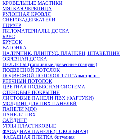
КРОВЕЛЬНЫЕ МАСТИКИ
МЯГКАЯ ЧЕРЕПИЦА
РУЛОННАЯ КРОВЛЯ
СНЕГОЗАДЕРЖАТЕЛИ
ШИФЕР
ПИЛОМАТЕРИАЛЫ, ДОСКА
БРУС
БРУСОК
ВАГОНКА
НАЛИЧНИК, ПЛИНТУС, ПЛАНКЕН, ШТАКЕТНИК
ОБРЕЗНАЯ ДОСКА
ПЕЛЛЕТЫ (топливные древесные гранулы)
ПОДВЕСНОЙ ПОТОЛОК
ПОДВЕСНОЙ ПОТОЛОК ТИП"Армстронг"
РЕЕЧНЫЙ ПОТОЛОК
ЦВЕТНАЯ ПОДВЕСНАЯ СИСТЕМА
СТЕНОВЫЕ ПОКРЫТИЯ
ЛИСТОВЫЕ ПАНЕЛИ ПВХ (ФАРТУКИ)
МОЛДИНГ ДЛЯ ПВХ ПАНЕЛЕЙ
ПАНЕЛИ МДФ
ПАНЕЛИ ПВХ
САЙДИНГ
УГЛЫ ПЛАСТИКОВЫЕ
ФАСАДНАЯ ПАНЕЛЬ (ЦОКОЛЬНАЯ)
ФАСАДНАЯ ПЛИТКА битумная