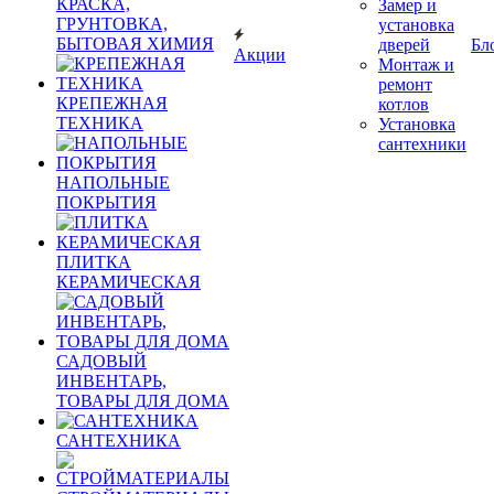
КРАСКА,
Замер и
ГРУНТОВКА,
установка
БЫТОВАЯ ХИМИЯ
дверей
Бл
Акции
Монтаж и
ремонт
КРЕПЕЖНАЯ
котлов
ТЕХНИКА
Установка
сантехники
НАПОЛЬНЫЕ
ПОКРЫТИЯ
ПЛИТКА
КЕРАМИЧЕСКАЯ
САДОВЫЙ
ИНВЕНТАРЬ,
ТОВАРЫ ДЛЯ ДОМА
САНТЕХНИКА