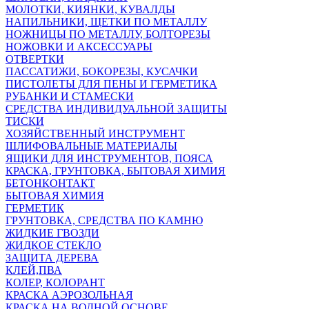
МОЛОТКИ, КИЯНКИ, КУВАЛДЫ
НАПИЛЬНИКИ, ЩЕТКИ ПО МЕТАЛЛУ
НОЖНИЦЫ ПО МЕТАЛЛУ, БОЛТОРЕЗЫ
НОЖОВКИ И АКСЕССУАРЫ
ОТВЕРТКИ
ПАССАТИЖИ, БОКОРЕЗЫ, КУСАЧКИ
ПИСТОЛЕТЫ ДЛЯ ПЕНЫ И ГЕРМЕТИКА
РУБАНКИ И СТАМЕСКИ
СРЕДСТВА ИНДИВИДУАЛЬНОЙ ЗАЩИТЫ
ТИСКИ
ХОЗЯЙСТВЕННЫЙ ИНСТРУМЕНТ
ШЛИФОВАЛЬНЫЕ МАТЕРИАЛЫ
ЯЩИКИ ДЛЯ ИНСТРУМЕНТОВ, ПОЯСА
КРАСКА, ГРУНТОВКА, БЫТОВАЯ ХИМИЯ
БЕТОНКОНТАКТ
БЫТОВАЯ ХИМИЯ
ГЕРМЕТИК
ГРУНТОВКА, СРЕДСТВА ПО КАМНЮ
ЖИДКИЕ ГВОЗДИ
ЖИДКОЕ СТЕКЛО
ЗАЩИТА ДЕРЕВА
КЛЕЙ,ПВА
КОЛЕР, КОЛОРАНТ
КРАСКА АЭРОЗОЛЬНАЯ
КРАСКА НА ВОДНОЙ ОСНОВЕ