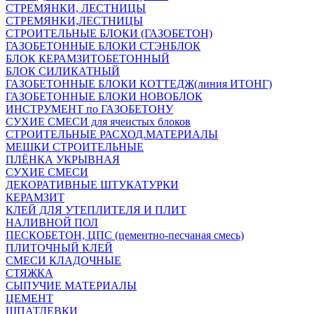
СТРЕМЯНКИ, ЛЕСТНИЦЫ
СТРЕМЯНКИ,ЛЕСТНИЦЫ
СТРОИТЕЛЬНЫЕ БЛОКИ (ГАЗОБЕТОН)
ГАЗОБЕТОННЫЕ БЛОКИ СТЭНБЛОК
БЛОК КЕРАМЗИТОБЕТОННЫЙ
БЛОК СИЛИКАТНЫЙ
ГАЗОБЕТОННЫЕ БЛОКИ КОТТЕДЖ(линия ИТОНГ)
ГАЗОБЕТОННЫЕ БЛОКИ НОВОБЛОК
ИНСТРУМЕНТ по ГАЗОБЕТОНУ
СУХИЕ СМЕСИ для ячеистых блоков
СТРОИТЕЛЬНЫЕ РАСХОД.МАТЕРИАЛЫ
МЕШКИ СТРОИТЕЛЬНЫЕ
ПЛЁНКА УКРЫВНАЯ
СУХИЕ СМЕСИ
ДЕКОРАТИВНЫЕ ШТУКАТУРКИ
КЕРАМЗИТ
КЛЕЙ ДЛЯ УТЕПЛИТЕЛЯ И ПЛИТ
НАЛИВНОЙ ПОЛ
ПЕСКОБЕТОН, ЦПС (цементно-песчаная смесь)
ПЛИТОЧНЫЙ КЛЕЙ
СМЕСИ КЛАДОЧНЫЕ
СТЯЖКА
СЫПУЧИЕ МАТЕРИАЛЫ
ЦЕМЕНТ
ШПАТЛЕВКИ