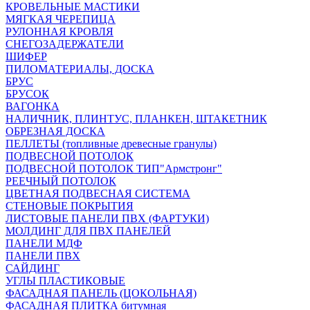
КРОВЕЛЬНЫЕ МАСТИКИ
МЯГКАЯ ЧЕРЕПИЦА
РУЛОННАЯ КРОВЛЯ
СНЕГОЗАДЕРЖАТЕЛИ
ШИФЕР
ПИЛОМАТЕРИАЛЫ, ДОСКА
БРУС
БРУСОК
ВАГОНКА
НАЛИЧНИК, ПЛИНТУС, ПЛАНКЕН, ШТАКЕТНИК
ОБРЕЗНАЯ ДОСКА
ПЕЛЛЕТЫ (топливные древесные гранулы)
ПОДВЕСНОЙ ПОТОЛОК
ПОДВЕСНОЙ ПОТОЛОК ТИП"Армстронг"
РЕЕЧНЫЙ ПОТОЛОК
ЦВЕТНАЯ ПОДВЕСНАЯ СИСТЕМА
СТЕНОВЫЕ ПОКРЫТИЯ
ЛИСТОВЫЕ ПАНЕЛИ ПВХ (ФАРТУКИ)
МОЛДИНГ ДЛЯ ПВХ ПАНЕЛЕЙ
ПАНЕЛИ МДФ
ПАНЕЛИ ПВХ
САЙДИНГ
УГЛЫ ПЛАСТИКОВЫЕ
ФАСАДНАЯ ПАНЕЛЬ (ЦОКОЛЬНАЯ)
ФАСАДНАЯ ПЛИТКА битумная