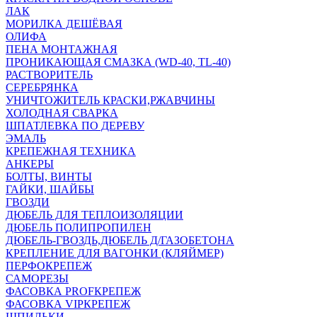
ЛАК
МОРИЛКА ДЕШЁВАЯ
ОЛИФА
ПЕНА МОНТАЖНАЯ
ПРОНИКАЮЩАЯ СМАЗКА (WD-40, TL-40)
РАСТВОРИТЕЛЬ
СЕРЕБРЯНКА
УНИЧТОЖИТЕЛЬ КРАСКИ,РЖАВЧИНЫ
ХОЛОДНАЯ СВАРКА
ШПАТЛЕВКА ПО ДЕРЕВУ
ЭМАЛЬ
КРЕПЕЖНАЯ ТЕХНИКА
АНКЕРЫ
БОЛТЫ, ВИНТЫ
ГАЙКИ, ШАЙБЫ
ГВОЗДИ
ДЮБЕЛЬ ДЛЯ ТЕПЛОИЗОЛЯЦИИ
ДЮБЕЛЬ ПОЛИПРОПИЛЕН
ДЮБЕЛЬ-ГВОЗДЬ,ДЮБЕЛЬ Д/ГАЗОБЕТОНА
КРЕПЛЕНИЕ ДЛЯ ВАГОНКИ (КЛЯЙМЕР)
ПЕРФОКРЕПЕЖ
САМОРЕЗЫ
ФАСОВКА PROFКРЕПЕЖ
ФАСОВКА VIPКРЕПЕЖ
ШПИЛЬКИ