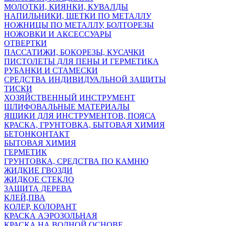
МОЛОТКИ, КИЯНКИ, КУВАЛДЫ
НАПИЛЬНИКИ, ЩЕТКИ ПО МЕТАЛЛУ
НОЖНИЦЫ ПО МЕТАЛЛУ, БОЛТОРЕЗЫ
НОЖОВКИ И АКСЕССУАРЫ
ОТВЕРТКИ
ПАССАТИЖИ, БОКОРЕЗЫ, КУСАЧКИ
ПИСТОЛЕТЫ ДЛЯ ПЕНЫ И ГЕРМЕТИКА
РУБАНКИ И СТАМЕСКИ
СРЕДСТВА ИНДИВИДУАЛЬНОЙ ЗАЩИТЫ
ТИСКИ
ХОЗЯЙСТВЕННЫЙ ИНСТРУМЕНТ
ШЛИФОВАЛЬНЫЕ МАТЕРИАЛЫ
ЯЩИКИ ДЛЯ ИНСТРУМЕНТОВ, ПОЯСА
КРАСКА, ГРУНТОВКА, БЫТОВАЯ ХИМИЯ
БЕТОНКОНТАКТ
БЫТОВАЯ ХИМИЯ
ГЕРМЕТИК
ГРУНТОВКА, СРЕДСТВА ПО КАМНЮ
ЖИДКИЕ ГВОЗДИ
ЖИДКОЕ СТЕКЛО
ЗАЩИТА ДЕРЕВА
КЛЕЙ,ПВА
КОЛЕР, КОЛОРАНТ
КРАСКА АЭРОЗОЛЬНАЯ
КРАСКА НА ВОДНОЙ ОСНОВЕ