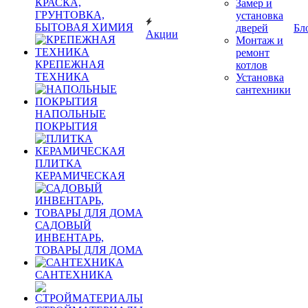
КРАСКА,
Замер и
ГРУНТОВКА,
установка
БЫТОВАЯ ХИМИЯ
дверей
Бл
Акции
Монтаж и
ремонт
КРЕПЕЖНАЯ
котлов
ТЕХНИКА
Установка
сантехники
НАПОЛЬНЫЕ
ПОКРЫТИЯ
ПЛИТКА
КЕРАМИЧЕСКАЯ
САДОВЫЙ
ИНВЕНТАРЬ,
ТОВАРЫ ДЛЯ ДОМА
САНТЕХНИКА