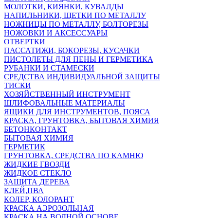
МОЛОТКИ, КИЯНКИ, КУВАЛДЫ
НАПИЛЬНИКИ, ЩЕТКИ ПО МЕТАЛЛУ
НОЖНИЦЫ ПО МЕТАЛЛУ, БОЛТОРЕЗЫ
НОЖОВКИ И АКСЕССУАРЫ
ОТВЕРТКИ
ПАССАТИЖИ, БОКОРЕЗЫ, КУСАЧКИ
ПИСТОЛЕТЫ ДЛЯ ПЕНЫ И ГЕРМЕТИКА
РУБАНКИ И СТАМЕСКИ
СРЕДСТВА ИНДИВИДУАЛЬНОЙ ЗАЩИТЫ
ТИСКИ
ХОЗЯЙСТВЕННЫЙ ИНСТРУМЕНТ
ШЛИФОВАЛЬНЫЕ МАТЕРИАЛЫ
ЯЩИКИ ДЛЯ ИНСТРУМЕНТОВ, ПОЯСА
КРАСКА, ГРУНТОВКА, БЫТОВАЯ ХИМИЯ
БЕТОНКОНТАКТ
БЫТОВАЯ ХИМИЯ
ГЕРМЕТИК
ГРУНТОВКА, СРЕДСТВА ПО КАМНЮ
ЖИДКИЕ ГВОЗДИ
ЖИДКОЕ СТЕКЛО
ЗАЩИТА ДЕРЕВА
КЛЕЙ,ПВА
КОЛЕР, КОЛОРАНТ
КРАСКА АЭРОЗОЛЬНАЯ
КРАСКА НА ВОДНОЙ ОСНОВЕ