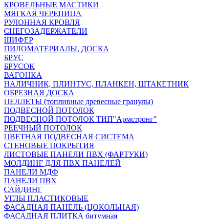
КРОВЕЛЬНЫЕ МАСТИКИ
МЯГКАЯ ЧЕРЕПИЦА
РУЛОННАЯ КРОВЛЯ
СНЕГОЗАДЕРЖАТЕЛИ
ШИФЕР
ПИЛОМАТЕРИАЛЫ, ДОСКА
БРУС
БРУСОК
ВАГОНКА
НАЛИЧНИК, ПЛИНТУС, ПЛАНКЕН, ШТАКЕТНИК
ОБРЕЗНАЯ ДОСКА
ПЕЛЛЕТЫ (топливные древесные гранулы)
ПОДВЕСНОЙ ПОТОЛОК
ПОДВЕСНОЙ ПОТОЛОК ТИП"Армстронг"
РЕЕЧНЫЙ ПОТОЛОК
ЦВЕТНАЯ ПОДВЕСНАЯ СИСТЕМА
СТЕНОВЫЕ ПОКРЫТИЯ
ЛИСТОВЫЕ ПАНЕЛИ ПВХ (ФАРТУКИ)
МОЛДИНГ ДЛЯ ПВХ ПАНЕЛЕЙ
ПАНЕЛИ МДФ
ПАНЕЛИ ПВХ
САЙДИНГ
УГЛЫ ПЛАСТИКОВЫЕ
ФАСАДНАЯ ПАНЕЛЬ (ЦОКОЛЬНАЯ)
ФАСАДНАЯ ПЛИТКА битумная