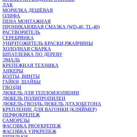
ЛАК
МОРИЛКА ДЕШЁВАЯ
ОЛИФА
ПЕНА МОНТАЖНАЯ
ПРОНИКАЮЩАЯ СМАЗКА (WD-40, TL-40)
РАСТВОРИТЕЛЬ
СЕРЕБРЯНКА
УНИЧТОЖИТЕЛЬ КРАСКИ,РЖАВЧИНЫ
ХОЛОДНАЯ СВАРКА
ШПАТЛЕВКА ПО ДЕРЕВУ
ЭМАЛЬ
КРЕПЕЖНАЯ ТЕХНИКА
АНКЕРЫ
БОЛТЫ, ВИНТЫ
ГАЙКИ, ШАЙБЫ
ГВОЗДИ
ДЮБЕЛЬ ДЛЯ ТЕПЛОИЗОЛЯЦИИ
ДЮБЕЛЬ ПОЛИПРОПИЛЕН
ДЮБЕЛЬ-ГВОЗДЬ,ДЮБЕЛЬ Д/ГАЗОБЕТОНА
КРЕПЛЕНИЕ ДЛЯ ВАГОНКИ (КЛЯЙМЕР)
ПЕРФОКРЕПЕЖ
САМОРЕЗЫ
ФАСОВКА PROFКРЕПЕЖ
ФАСОВКА VIPКРЕПЕЖ
ШПИЛЬКИ