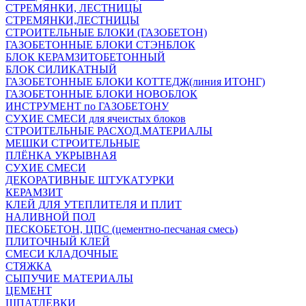
СТРЕМЯНКИ, ЛЕСТНИЦЫ
СТРЕМЯНКИ,ЛЕСТНИЦЫ
СТРОИТЕЛЬНЫЕ БЛОКИ (ГАЗОБЕТОН)
ГАЗОБЕТОННЫЕ БЛОКИ СТЭНБЛОК
БЛОК КЕРАМЗИТОБЕТОННЫЙ
БЛОК СИЛИКАТНЫЙ
ГАЗОБЕТОННЫЕ БЛОКИ КОТТЕДЖ(линия ИТОНГ)
ГАЗОБЕТОННЫЕ БЛОКИ НОВОБЛОК
ИНСТРУМЕНТ по ГАЗОБЕТОНУ
СУХИЕ СМЕСИ для ячеистых блоков
СТРОИТЕЛЬНЫЕ РАСХОД.МАТЕРИАЛЫ
МЕШКИ СТРОИТЕЛЬНЫЕ
ПЛЁНКА УКРЫВНАЯ
СУХИЕ СМЕСИ
ДЕКОРАТИВНЫЕ ШТУКАТУРКИ
КЕРАМЗИТ
КЛЕЙ ДЛЯ УТЕПЛИТЕЛЯ И ПЛИТ
НАЛИВНОЙ ПОЛ
ПЕСКОБЕТОН, ЦПС (цементно-песчаная смесь)
ПЛИТОЧНЫЙ КЛЕЙ
СМЕСИ КЛАДОЧНЫЕ
СТЯЖКА
СЫПУЧИЕ МАТЕРИАЛЫ
ЦЕМЕНТ
ШПАТЛЕВКИ