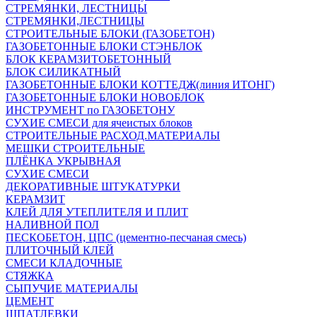
СТРЕМЯНКИ, ЛЕСТНИЦЫ
СТРЕМЯНКИ,ЛЕСТНИЦЫ
СТРОИТЕЛЬНЫЕ БЛОКИ (ГАЗОБЕТОН)
ГАЗОБЕТОННЫЕ БЛОКИ СТЭНБЛОК
БЛОК КЕРАМЗИТОБЕТОННЫЙ
БЛОК СИЛИКАТНЫЙ
ГАЗОБЕТОННЫЕ БЛОКИ КОТТЕДЖ(линия ИТОНГ)
ГАЗОБЕТОННЫЕ БЛОКИ НОВОБЛОК
ИНСТРУМЕНТ по ГАЗОБЕТОНУ
СУХИЕ СМЕСИ для ячеистых блоков
СТРОИТЕЛЬНЫЕ РАСХОД.МАТЕРИАЛЫ
МЕШКИ СТРОИТЕЛЬНЫЕ
ПЛЁНКА УКРЫВНАЯ
СУХИЕ СМЕСИ
ДЕКОРАТИВНЫЕ ШТУКАТУРКИ
КЕРАМЗИТ
КЛЕЙ ДЛЯ УТЕПЛИТЕЛЯ И ПЛИТ
НАЛИВНОЙ ПОЛ
ПЕСКОБЕТОН, ЦПС (цементно-песчаная смесь)
ПЛИТОЧНЫЙ КЛЕЙ
СМЕСИ КЛАДОЧНЫЕ
СТЯЖКА
СЫПУЧИЕ МАТЕРИАЛЫ
ЦЕМЕНТ
ШПАТЛЕВКИ