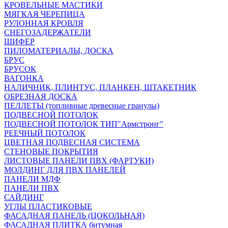
КРОВЕЛЬНЫЕ МАСТИКИ
МЯГКАЯ ЧЕРЕПИЦА
РУЛОННАЯ КРОВЛЯ
СНЕГОЗАДЕРЖАТЕЛИ
ШИФЕР
ПИЛОМАТЕРИАЛЫ, ДОСКА
БРУС
БРУСОК
ВАГОНКА
НАЛИЧНИК, ПЛИНТУС, ПЛАНКЕН, ШТАКЕТНИК
ОБРЕЗНАЯ ДОСКА
ПЕЛЛЕТЫ (топливные древесные гранулы)
ПОДВЕСНОЙ ПОТОЛОК
ПОДВЕСНОЙ ПОТОЛОК ТИП"Армстронг"
РЕЕЧНЫЙ ПОТОЛОК
ЦВЕТНАЯ ПОДВЕСНАЯ СИСТЕМА
СТЕНОВЫЕ ПОКРЫТИЯ
ЛИСТОВЫЕ ПАНЕЛИ ПВХ (ФАРТУКИ)
МОЛДИНГ ДЛЯ ПВХ ПАНЕЛЕЙ
ПАНЕЛИ МДФ
ПАНЕЛИ ПВХ
САЙДИНГ
УГЛЫ ПЛАСТИКОВЫЕ
ФАСАДНАЯ ПАНЕЛЬ (ЦОКОЛЬНАЯ)
ФАСАДНАЯ ПЛИТКА битумная