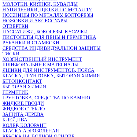
МОЛОТКИ, КИЯНКИ, КУВАЛДЫ
НАПИЛЬНИКИ, ЩЕТКИ ПО МЕТАЛЛУ
НОЖНИЦЫ ПО МЕТАЛЛУ, БОЛТОРЕЗЫ
НОЖОВКИ И АКСЕССУАРЫ
ОТВЕРТКИ
ПАССАТИЖИ, БОКОРЕЗЫ, КУСАЧКИ
ПИСТОЛЕТЫ ДЛЯ ПЕНЫ И ГЕРМЕТИКА
РУБАНКИ И СТАМЕСКИ
СРЕДСТВА ИНДИВИДУАЛЬНОЙ ЗАЩИТЫ
ТИСКИ
ХОЗЯЙСТВЕННЫЙ ИНСТРУМЕНТ
ШЛИФОВАЛЬНЫЕ МАТЕРИАЛЫ
ЯЩИКИ ДЛЯ ИНСТРУМЕНТОВ, ПОЯСА
КРАСКА, ГРУНТОВКА, БЫТОВАЯ ХИМИЯ
БЕТОНКОНТАКТ
БЫТОВАЯ ХИМИЯ
ГЕРМЕТИК
ГРУНТОВКА, СРЕДСТВА ПО КАМНЮ
ЖИДКИЕ ГВОЗДИ
ЖИДКОЕ СТЕКЛО
ЗАЩИТА ДЕРЕВА
КЛЕЙ,ПВА
КОЛЕР, КОЛОРАНТ
КРАСКА АЭРОЗОЛЬНАЯ
КРАСКА НА ВОДНОЙ ОСНОВЕ