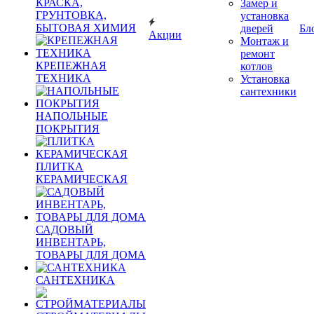
КРАСКА,
Замер и
ГРУНТОВКА,
установка
БЫТОВАЯ ХИМИЯ
дверей
Бл
Акции
Монтаж и
ремонт
КРЕПЕЖНАЯ
котлов
ТЕХНИКА
Установка
сантехники
НАПОЛЬНЫЕ
ПОКРЫТИЯ
ПЛИТКА
КЕРАМИЧЕСКАЯ
САДОВЫЙ
ИНВЕНТАРЬ,
ТОВАРЫ ДЛЯ ДОМА
САНТЕХНИКА