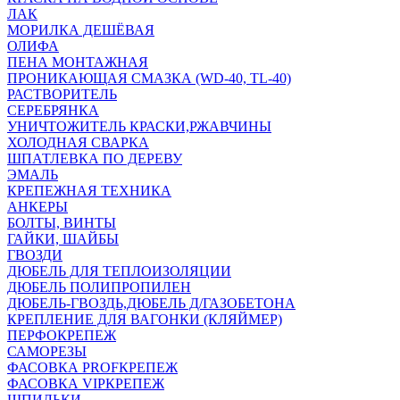
ЛАК
МОРИЛКА ДЕШЁВАЯ
ОЛИФА
ПЕНА МОНТАЖНАЯ
ПРОНИКАЮЩАЯ СМАЗКА (WD-40, TL-40)
РАСТВОРИТЕЛЬ
СЕРЕБРЯНКА
УНИЧТОЖИТЕЛЬ КРАСКИ,РЖАВЧИНЫ
ХОЛОДНАЯ СВАРКА
ШПАТЛЕВКА ПО ДЕРЕВУ
ЭМАЛЬ
КРЕПЕЖНАЯ ТЕХНИКА
АНКЕРЫ
БОЛТЫ, ВИНТЫ
ГАЙКИ, ШАЙБЫ
ГВОЗДИ
ДЮБЕЛЬ ДЛЯ ТЕПЛОИЗОЛЯЦИИ
ДЮБЕЛЬ ПОЛИПРОПИЛЕН
ДЮБЕЛЬ-ГВОЗДЬ,ДЮБЕЛЬ Д/ГАЗОБЕТОНА
КРЕПЛЕНИЕ ДЛЯ ВАГОНКИ (КЛЯЙМЕР)
ПЕРФОКРЕПЕЖ
САМОРЕЗЫ
ФАСОВКА PROFКРЕПЕЖ
ФАСОВКА VIPКРЕПЕЖ
ШПИЛЬКИ