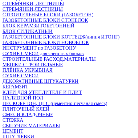
СТРЕМЯНКИ, ЛЕСТНИЦЫ
СТРЕМЯНКИ,ЛЕСТНИЦЫ
СТРОИТЕЛЬНЫЕ БЛОКИ (ГАЗОБЕТОН)
ГАЗОБЕТОННЫЕ БЛОКИ СТЭНБЛОК
БЛОК КЕРАМЗИТОБЕТОННЫЙ
БЛОК СИЛИКАТНЫЙ
ГАЗОБЕТОННЫЕ БЛОКИ КОТТЕДЖ(линия ИТОНГ)
ГАЗОБЕТОННЫЕ БЛОКИ НОВОБЛОК
ИНСТРУМЕНТ по ГАЗОБЕТОНУ
СУХИЕ СМЕСИ для ячеистых блоков
СТРОИТЕЛЬНЫЕ РАСХОД.МАТЕРИАЛЫ
МЕШКИ СТРОИТЕЛЬНЫЕ
ПЛЁНКА УКРЫВНАЯ
СУХИЕ СМЕСИ
ДЕКОРАТИВНЫЕ ШТУКАТУРКИ
КЕРАМЗИТ
КЛЕЙ ДЛЯ УТЕПЛИТЕЛЯ И ПЛИТ
НАЛИВНОЙ ПОЛ
ПЕСКОБЕТОН, ЦПС (цементно-песчаная смесь)
ПЛИТОЧНЫЙ КЛЕЙ
СМЕСИ КЛАДОЧНЫЕ
СТЯЖКА
СЫПУЧИЕ МАТЕРИАЛЫ
ЦЕМЕНТ
ШПАТЛЕВКИ