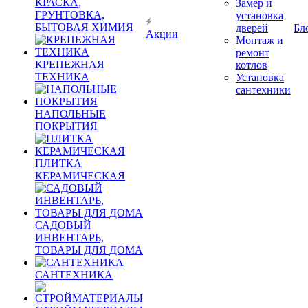
КРАСКА,
Замер и
ГРУНТОВКА,
установка
БЫТОВАЯ ХИМИЯ
дверей
Бл
Акции
Монтаж и
ремонт
КРЕПЕЖНАЯ
котлов
ТЕХНИКА
Установка
сантехники
НАПОЛЬНЫЕ
ПОКРЫТИЯ
ПЛИТКА
КЕРАМИЧЕСКАЯ
САДОВЫЙ
ИНВЕНТАРЬ,
ТОВАРЫ ДЛЯ ДОМА
САНТЕХНИКА