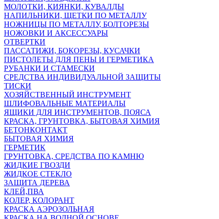
МОЛОТКИ, КИЯНКИ, КУВАЛДЫ
НАПИЛЬНИКИ, ЩЕТКИ ПО МЕТАЛЛУ
НОЖНИЦЫ ПО МЕТАЛЛУ, БОЛТОРЕЗЫ
НОЖОВКИ И АКСЕССУАРЫ
ОТВЕРТКИ
ПАССАТИЖИ, БОКОРЕЗЫ, КУСАЧКИ
ПИСТОЛЕТЫ ДЛЯ ПЕНЫ И ГЕРМЕТИКА
РУБАНКИ И СТАМЕСКИ
СРЕДСТВА ИНДИВИДУАЛЬНОЙ ЗАЩИТЫ
ТИСКИ
ХОЗЯЙСТВЕННЫЙ ИНСТРУМЕНТ
ШЛИФОВАЛЬНЫЕ МАТЕРИАЛЫ
ЯЩИКИ ДЛЯ ИНСТРУМЕНТОВ, ПОЯСА
КРАСКА, ГРУНТОВКА, БЫТОВАЯ ХИМИЯ
БЕТОНКОНТАКТ
БЫТОВАЯ ХИМИЯ
ГЕРМЕТИК
ГРУНТОВКА, СРЕДСТВА ПО КАМНЮ
ЖИДКИЕ ГВОЗДИ
ЖИДКОЕ СТЕКЛО
ЗАЩИТА ДЕРЕВА
КЛЕЙ,ПВА
КОЛЕР, КОЛОРАНТ
КРАСКА АЭРОЗОЛЬНАЯ
КРАСКА НА ВОДНОЙ ОСНОВЕ