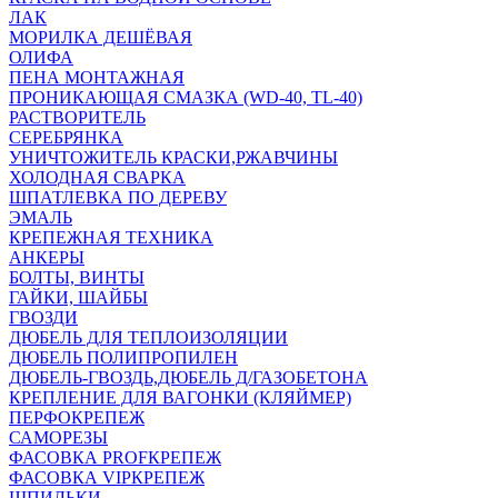
ЛАК
МОРИЛКА ДЕШЁВАЯ
ОЛИФА
ПЕНА МОНТАЖНАЯ
ПРОНИКАЮЩАЯ СМАЗКА (WD-40, TL-40)
РАСТВОРИТЕЛЬ
СЕРЕБРЯНКА
УНИЧТОЖИТЕЛЬ КРАСКИ,РЖАВЧИНЫ
ХОЛОДНАЯ СВАРКА
ШПАТЛЕВКА ПО ДЕРЕВУ
ЭМАЛЬ
КРЕПЕЖНАЯ ТЕХНИКА
АНКЕРЫ
БОЛТЫ, ВИНТЫ
ГАЙКИ, ШАЙБЫ
ГВОЗДИ
ДЮБЕЛЬ ДЛЯ ТЕПЛОИЗОЛЯЦИИ
ДЮБЕЛЬ ПОЛИПРОПИЛЕН
ДЮБЕЛЬ-ГВОЗДЬ,ДЮБЕЛЬ Д/ГАЗОБЕТОНА
КРЕПЛЕНИЕ ДЛЯ ВАГОНКИ (КЛЯЙМЕР)
ПЕРФОКРЕПЕЖ
САМОРЕЗЫ
ФАСОВКА PROFКРЕПЕЖ
ФАСОВКА VIPКРЕПЕЖ
ШПИЛЬКИ