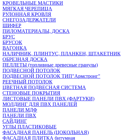
КРОВЕЛЬНЫЕ МАСТИКИ
МЯГКАЯ ЧЕРЕПИЦА
РУЛОННАЯ КРОВЛЯ
СНЕГОЗАДЕРЖАТЕЛИ
ШИФЕР
ПИЛОМАТЕРИАЛЫ, ДОСКА
БРУС
БРУСОК
ВАГОНКА
НАЛИЧНИК, ПЛИНТУС, ПЛАНКЕН, ШТАКЕТНИК
ОБРЕЗНАЯ ДОСКА
ПЕЛЛЕТЫ (топливные древесные гранулы)
ПОДВЕСНОЙ ПОТОЛОК
ПОДВЕСНОЙ ПОТОЛОК ТИП"Армстронг"
РЕЕЧНЫЙ ПОТОЛОК
ЦВЕТНАЯ ПОДВЕСНАЯ СИСТЕМА
СТЕНОВЫЕ ПОКРЫТИЯ
ЛИСТОВЫЕ ПАНЕЛИ ПВХ (ФАРТУКИ)
МОЛДИНГ ДЛЯ ПВХ ПАНЕЛЕЙ
ПАНЕЛИ МДФ
ПАНЕЛИ ПВХ
САЙДИНГ
УГЛЫ ПЛАСТИКОВЫЕ
ФАСАДНАЯ ПАНЕЛЬ (ЦОКОЛЬНАЯ)
ФАСАДНАЯ ПЛИТКА битумная