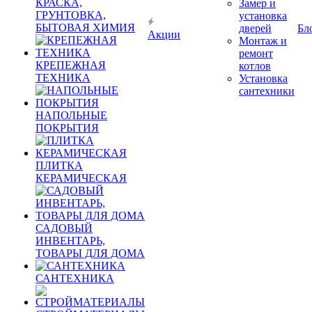
КРАСКА,
Замер и
ГРУНТОВКА,
установка
БЫТОВАЯ ХИМИЯ
дверей
Бл
Акции
Монтаж и
ремонт
КРЕПЕЖНАЯ
котлов
ТЕХНИКА
Установка
сантехники
НАПОЛЬНЫЕ
ПОКРЫТИЯ
ПЛИТКА
КЕРАМИЧЕСКАЯ
САДОВЫЙ
ИНВЕНТАРЬ,
ТОВАРЫ ДЛЯ ДОМА
САНТЕХНИКА