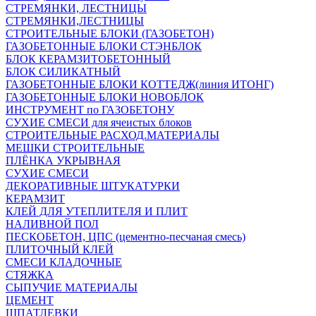
СТРЕМЯНКИ, ЛЕСТНИЦЫ
СТРЕМЯНКИ,ЛЕСТНИЦЫ
СТРОИТЕЛЬНЫЕ БЛОКИ (ГАЗОБЕТОН)
ГАЗОБЕТОННЫЕ БЛОКИ СТЭНБЛОК
БЛОК КЕРАМЗИТОБЕТОННЫЙ
БЛОК СИЛИКАТНЫЙ
ГАЗОБЕТОННЫЕ БЛОКИ КОТТЕДЖ(линия ИТОНГ)
ГАЗОБЕТОННЫЕ БЛОКИ НОВОБЛОК
ИНСТРУМЕНТ по ГАЗОБЕТОНУ
СУХИЕ СМЕСИ для ячеистых блоков
СТРОИТЕЛЬНЫЕ РАСХОД.МАТЕРИАЛЫ
МЕШКИ СТРОИТЕЛЬНЫЕ
ПЛЁНКА УКРЫВНАЯ
СУХИЕ СМЕСИ
ДЕКОРАТИВНЫЕ ШТУКАТУРКИ
КЕРАМЗИТ
КЛЕЙ ДЛЯ УТЕПЛИТЕЛЯ И ПЛИТ
НАЛИВНОЙ ПОЛ
ПЕСКОБЕТОН, ЦПС (цементно-песчаная смесь)
ПЛИТОЧНЫЙ КЛЕЙ
СМЕСИ КЛАДОЧНЫЕ
СТЯЖКА
СЫПУЧИЕ МАТЕРИАЛЫ
ЦЕМЕНТ
ШПАТЛЕВКИ