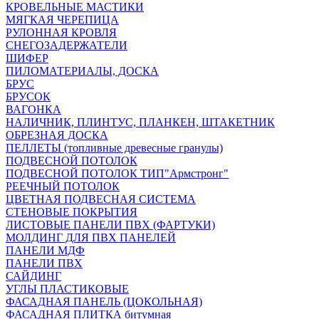
КРОВЕЛЬНЫЕ МАСТИКИ
МЯГКАЯ ЧЕРЕПИЦА
РУЛОННАЯ КРОВЛЯ
СНЕГОЗАДЕРЖАТЕЛИ
ШИФЕР
ПИЛОМАТЕРИАЛЫ, ДОСКА
БРУС
БРУСОК
ВАГОНКА
НАЛИЧНИК, ПЛИНТУС, ПЛАНКЕН, ШТАКЕТНИК
ОБРЕЗНАЯ ДОСКА
ПЕЛЛЕТЫ (топливные древесные гранулы)
ПОДВЕСНОЙ ПОТОЛОК
ПОДВЕСНОЙ ПОТОЛОК ТИП"Армстронг"
РЕЕЧНЫЙ ПОТОЛОК
ЦВЕТНАЯ ПОДВЕСНАЯ СИСТЕМА
СТЕНОВЫЕ ПОКРЫТИЯ
ЛИСТОВЫЕ ПАНЕЛИ ПВХ (ФАРТУКИ)
МОЛДИНГ ДЛЯ ПВХ ПАНЕЛЕЙ
ПАНЕЛИ МДФ
ПАНЕЛИ ПВХ
САЙДИНГ
УГЛЫ ПЛАСТИКОВЫЕ
ФАСАДНАЯ ПАНЕЛЬ (ЦОКОЛЬНАЯ)
ФАСАДНАЯ ПЛИТКА битумная