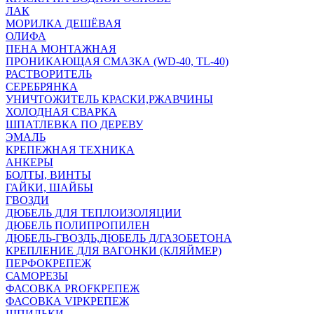
ЛАК
МОРИЛКА ДЕШЁВАЯ
ОЛИФА
ПЕНА МОНТАЖНАЯ
ПРОНИКАЮЩАЯ СМАЗКА (WD-40, TL-40)
РАСТВОРИТЕЛЬ
СЕРЕБРЯНКА
УНИЧТОЖИТЕЛЬ КРАСКИ,РЖАВЧИНЫ
ХОЛОДНАЯ СВАРКА
ШПАТЛЕВКА ПО ДЕРЕВУ
ЭМАЛЬ
КРЕПЕЖНАЯ ТЕХНИКА
АНКЕРЫ
БОЛТЫ, ВИНТЫ
ГАЙКИ, ШАЙБЫ
ГВОЗДИ
ДЮБЕЛЬ ДЛЯ ТЕПЛОИЗОЛЯЦИИ
ДЮБЕЛЬ ПОЛИПРОПИЛЕН
ДЮБЕЛЬ-ГВОЗДЬ,ДЮБЕЛЬ Д/ГАЗОБЕТОНА
КРЕПЛЕНИЕ ДЛЯ ВАГОНКИ (КЛЯЙМЕР)
ПЕРФОКРЕПЕЖ
САМОРЕЗЫ
ФАСОВКА PROFКРЕПЕЖ
ФАСОВКА VIPКРЕПЕЖ
ШПИЛЬКИ