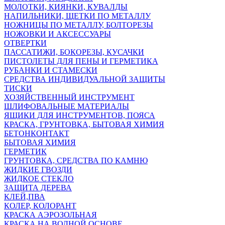
МОЛОТКИ, КИЯНКИ, КУВАЛДЫ
НАПИЛЬНИКИ, ЩЕТКИ ПО МЕТАЛЛУ
НОЖНИЦЫ ПО МЕТАЛЛУ, БОЛТОРЕЗЫ
НОЖОВКИ И АКСЕССУАРЫ
ОТВЕРТКИ
ПАССАТИЖИ, БОКОРЕЗЫ, КУСАЧКИ
ПИСТОЛЕТЫ ДЛЯ ПЕНЫ И ГЕРМЕТИКА
РУБАНКИ И СТАМЕСКИ
СРЕДСТВА ИНДИВИДУАЛЬНОЙ ЗАЩИТЫ
ТИСКИ
ХОЗЯЙСТВЕННЫЙ ИНСТРУМЕНТ
ШЛИФОВАЛЬНЫЕ МАТЕРИАЛЫ
ЯЩИКИ ДЛЯ ИНСТРУМЕНТОВ, ПОЯСА
КРАСКА, ГРУНТОВКА, БЫТОВАЯ ХИМИЯ
БЕТОНКОНТАКТ
БЫТОВАЯ ХИМИЯ
ГЕРМЕТИК
ГРУНТОВКА, СРЕДСТВА ПО КАМНЮ
ЖИДКИЕ ГВОЗДИ
ЖИДКОЕ СТЕКЛО
ЗАЩИТА ДЕРЕВА
КЛЕЙ,ПВА
КОЛЕР, КОЛОРАНТ
КРАСКА АЭРОЗОЛЬНАЯ
КРАСКА НА ВОДНОЙ ОСНОВЕ