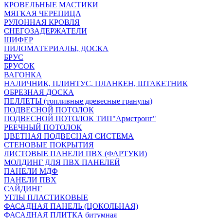
КРОВЕЛЬНЫЕ МАСТИКИ
МЯГКАЯ ЧЕРЕПИЦА
РУЛОННАЯ КРОВЛЯ
СНЕГОЗАДЕРЖАТЕЛИ
ШИФЕР
ПИЛОМАТЕРИАЛЫ, ДОСКА
БРУС
БРУСОК
ВАГОНКА
НАЛИЧНИК, ПЛИНТУС, ПЛАНКЕН, ШТАКЕТНИК
ОБРЕЗНАЯ ДОСКА
ПЕЛЛЕТЫ (топливные древесные гранулы)
ПОДВЕСНОЙ ПОТОЛОК
ПОДВЕСНОЙ ПОТОЛОК ТИП"Армстронг"
РЕЕЧНЫЙ ПОТОЛОК
ЦВЕТНАЯ ПОДВЕСНАЯ СИСТЕМА
СТЕНОВЫЕ ПОКРЫТИЯ
ЛИСТОВЫЕ ПАНЕЛИ ПВХ (ФАРТУКИ)
МОЛДИНГ ДЛЯ ПВХ ПАНЕЛЕЙ
ПАНЕЛИ МДФ
ПАНЕЛИ ПВХ
САЙДИНГ
УГЛЫ ПЛАСТИКОВЫЕ
ФАСАДНАЯ ПАНЕЛЬ (ЦОКОЛЬНАЯ)
ФАСАДНАЯ ПЛИТКА битумная