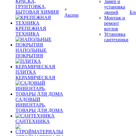
КРАСКА,
Замер и
ГРУНТОВКА,
установка
БЫТОВАЯ ХИМИЯ
дверей
Бл
Акции
Монтаж и
ремонт
КРЕПЕЖНАЯ
котлов
ТЕХНИКА
Установка
сантехники
НАПОЛЬНЫЕ
ПОКРЫТИЯ
ПЛИТКА
КЕРАМИЧЕСКАЯ
САДОВЫЙ
ИНВЕНТАРЬ,
ТОВАРЫ ДЛЯ ДОМА
САНТЕХНИКА