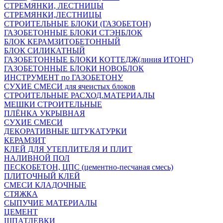
СТРЕМЯНКИ, ЛЕСТНИЦЫ
СТРЕМЯНКИ,ЛЕСТНИЦЫ
СТРОИТЕЛЬНЫЕ БЛОКИ (ГАЗОБЕТОН)
ГАЗОБЕТОННЫЕ БЛОКИ СТЭНБЛОК
БЛОК КЕРАМЗИТОБЕТОННЫЙ
БЛОК СИЛИКАТНЫЙ
ГАЗОБЕТОННЫЕ БЛОКИ КОТТЕДЖ(линия ИТОНГ)
ГАЗОБЕТОННЫЕ БЛОКИ НОВОБЛОК
ИНСТРУМЕНТ по ГАЗОБЕТОНУ
СУХИЕ СМЕСИ для ячеистых блоков
СТРОИТЕЛЬНЫЕ РАСХОД.МАТЕРИАЛЫ
МЕШКИ СТРОИТЕЛЬНЫЕ
ПЛЁНКА УКРЫВНАЯ
СУХИЕ СМЕСИ
ДЕКОРАТИВНЫЕ ШТУКАТУРКИ
КЕРАМЗИТ
КЛЕЙ ДЛЯ УТЕПЛИТЕЛЯ И ПЛИТ
НАЛИВНОЙ ПОЛ
ПЕСКОБЕТОН, ЦПС (цементно-песчаная смесь)
ПЛИТОЧНЫЙ КЛЕЙ
СМЕСИ КЛАДОЧНЫЕ
СТЯЖКА
СЫПУЧИЕ МАТЕРИАЛЫ
ЦЕМЕНТ
ШПАТЛЕВКИ