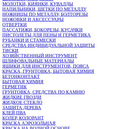
МОЛОТКИ, КИЯНКИ, КУВАЛДЫ
НАПИЛЬНИКИ, ЩЕТКИ ПО МЕТАЛЛУ
НОЖНИЦЫ ПО МЕТАЛЛУ, БОЛТОРЕЗЫ
НОЖОВКИ И АКСЕССУАРЫ
ОТВЕРТКИ
ПАССАТИЖИ, БОКОРЕЗЫ, КУСАЧКИ
ПИСТОЛЕТЫ ДЛЯ ПЕНЫ И ГЕРМЕТИКА
РУБАНКИ И СТАМЕСКИ
СРЕДСТВА ИНДИВИДУАЛЬНОЙ ЗАЩИТЫ
ТИСКИ
ХОЗЯЙСТВЕННЫЙ ИНСТРУМЕНТ
ШЛИФОВАЛЬНЫЕ МАТЕРИАЛЫ
ЯЩИКИ ДЛЯ ИНСТРУМЕНТОВ, ПОЯСА
КРАСКА, ГРУНТОВКА, БЫТОВАЯ ХИМИЯ
БЕТОНКОНТАКТ
БЫТОВАЯ ХИМИЯ
ГЕРМЕТИК
ГРУНТОВКА, СРЕДСТВА ПО КАМНЮ
ЖИДКИЕ ГВОЗДИ
ЖИДКОЕ СТЕКЛО
ЗАЩИТА ДЕРЕВА
КЛЕЙ,ПВА
КОЛЕР, КОЛОРАНТ
КРАСКА АЭРОЗОЛЬНАЯ
КРАСКА НА ВОДНОЙ ОСНОВЕ