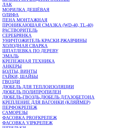
ЛАК
МОРИЛКА ДЕШЁВАЯ
ОЛИФА
ПЕНА МОНТАЖНАЯ
ПРОНИКАЮЩАЯ СМАЗКА (WD-40, TL-40)
РАСТВОРИТЕЛЬ
СЕРЕБРЯНКА
УНИЧТОЖИТЕЛЬ КРАСКИ,РЖАВЧИНЫ
ХОЛОДНАЯ СВАРКА
ШПАТЛЕВКА ПО ДЕРЕВУ
ЭМАЛЬ
КРЕПЕЖНАЯ ТЕХНИКА
АНКЕРЫ
БОЛТЫ, ВИНТЫ
ГАЙКИ, ШАЙБЫ
ГВОЗДИ
ДЮБЕЛЬ ДЛЯ ТЕПЛОИЗОЛЯЦИИ
ДЮБЕЛЬ ПОЛИПРОПИЛЕН
ДЮБЕЛЬ-ГВОЗДЬ,ДЮБЕЛЬ Д/ГАЗОБЕТОНА
КРЕПЛЕНИЕ ДЛЯ ВАГОНКИ (КЛЯЙМЕР)
ПЕРФОКРЕПЕЖ
САМОРЕЗЫ
ФАСОВКА PROFКРЕПЕЖ
ФАСОВКА VIPКРЕПЕЖ
ШПИЛЬКИ