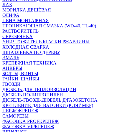
ЛАК
МОРИЛКА ДЕШЁВАЯ
ОЛИФА
ПЕНА МОНТАЖНАЯ
ПРОНИКАЮЩАЯ СМАЗКА (WD-40, TL-40)
РАСТВОРИТЕЛЬ
СЕРЕБРЯНКА
УНИЧТОЖИТЕЛЬ КРАСКИ,РЖАВЧИНЫ
ХОЛОДНАЯ СВАРКА
ШПАТЛЕВКА ПО ДЕРЕВУ
ЭМАЛЬ
КРЕПЕЖНАЯ ТЕХНИКА
АНКЕРЫ
БОЛТЫ, ВИНТЫ
ГАЙКИ, ШАЙБЫ
ГВОЗДИ
ДЮБЕЛЬ ДЛЯ ТЕПЛОИЗОЛЯЦИИ
ДЮБЕЛЬ ПОЛИПРОПИЛЕН
ДЮБЕЛЬ-ГВОЗДЬ,ДЮБЕЛЬ Д/ГАЗОБЕТОНА
КРЕПЛЕНИЕ ДЛЯ ВАГОНКИ (КЛЯЙМЕР)
ПЕРФОКРЕПЕЖ
САМОРЕЗЫ
ФАСОВКА PROFКРЕПЕЖ
ФАСОВКА VIPКРЕПЕЖ
ШПИЛЬКИ