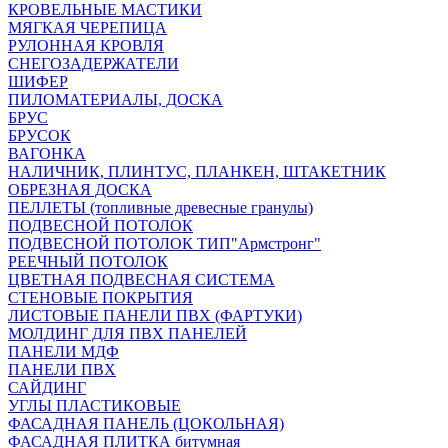
КРОВЕЛЬНЫЕ МАСТИКИ
МЯГКАЯ ЧЕРЕПИЦА
РУЛОННАЯ КРОВЛЯ
СНЕГОЗАДЕРЖАТЕЛИ
ШИФЕР
ПИЛОМАТЕРИАЛЫ, ДОСКА
БРУС
БРУСОК
ВАГОНКА
НАЛИЧНИК, ПЛИНТУС, ПЛАНКЕН, ШТАКЕТНИК
ОБРЕЗНАЯ ДОСКА
ПЕЛЛЕТЫ (топливные древесные гранулы)
ПОДВЕСНОЙ ПОТОЛОК
ПОДВЕСНОЙ ПОТОЛОК ТИП"Армстронг"
РЕЕЧНЫЙ ПОТОЛОК
ЦВЕТНАЯ ПОДВЕСНАЯ СИСТЕМА
СТЕНОВЫЕ ПОКРЫТИЯ
ЛИСТОВЫЕ ПАНЕЛИ ПВХ (ФАРТУКИ)
МОЛДИНГ ДЛЯ ПВХ ПАНЕЛЕЙ
ПАНЕЛИ МДФ
ПАНЕЛИ ПВХ
САЙДИНГ
УГЛЫ ПЛАСТИКОВЫЕ
ФАСАДНАЯ ПАНЕЛЬ (ЦОКОЛЬНАЯ)
ФАСАДНАЯ ПЛИТКА битумная