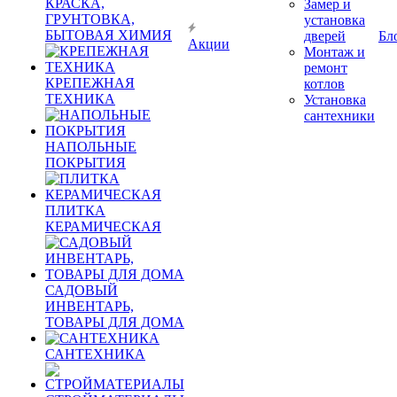
КРАСКА,
Замер и
ГРУНТОВКА,
установка
БЫТОВАЯ ХИМИЯ
дверей
Бл
Акции
Монтаж и
ремонт
КРЕПЕЖНАЯ
котлов
ТЕХНИКА
Установка
сантехники
НАПОЛЬНЫЕ
ПОКРЫТИЯ
ПЛИТКА
КЕРАМИЧЕСКАЯ
САДОВЫЙ
ИНВЕНТАРЬ,
ТОВАРЫ ДЛЯ ДОМА
САНТЕХНИКА