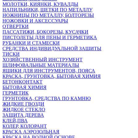
МОЛОТКИ, КИЯНКИ, КУВАЛДЫ
НАПИЛЬНИКИ, ЩЕТКИ ПО МЕТАЛЛУ
НОЖНИЦЫ ПО МЕТАЛЛУ, БОЛТОРЕЗЫ
НОЖОВКИ И АКСЕССУАРЫ
ОТВЕРТКИ
ПАССАТИЖИ, БОКОРЕЗЫ, КУСАЧКИ
ПИСТОЛЕТЫ ДЛЯ ПЕНЫ И ГЕРМЕТИКА
РУБАНКИ И СТАМЕСКИ
СРЕДСТВА ИНДИВИДУАЛЬНОЙ ЗАЩИТЫ
ТИСКИ
ХОЗЯЙСТВЕННЫЙ ИНСТРУМЕНТ
ШЛИФОВАЛЬНЫЕ МАТЕРИАЛЫ
ЯЩИКИ ДЛЯ ИНСТРУМЕНТОВ, ПОЯСА
КРАСКА, ГРУНТОВКА, БЫТОВАЯ ХИМИЯ
БЕТОНКОНТАКТ
БЫТОВАЯ ХИМИЯ
ГЕРМЕТИК
ГРУНТОВКА, СРЕДСТВА ПО КАМНЮ
ЖИДКИЕ ГВОЗДИ
ЖИДКОЕ СТЕКЛО
ЗАЩИТА ДЕРЕВА
КЛЕЙ,ПВА
КОЛЕР, КОЛОРАНТ
КРАСКА АЭРОЗОЛЬНАЯ
КРАСКА НА ВОДНОЙ ОСНОВЕ