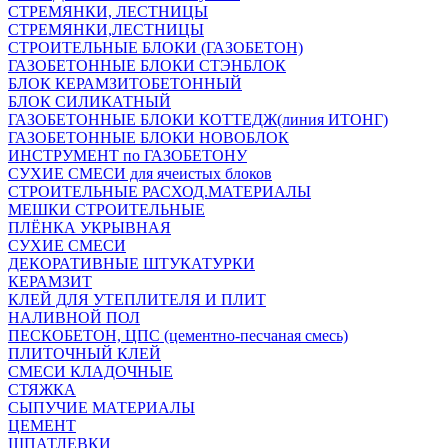
СТРЕМЯНКИ, ЛЕСТНИЦЫ
СТРЕМЯНКИ,ЛЕСТНИЦЫ
СТРОИТЕЛЬНЫЕ БЛОКИ (ГАЗОБЕТОН)
ГАЗОБЕТОННЫЕ БЛОКИ СТЭНБЛОК
БЛОК КЕРАМЗИТОБЕТОННЫЙ
БЛОК СИЛИКАТНЫЙ
ГАЗОБЕТОННЫЕ БЛОКИ КОТТЕДЖ(линия ИТОНГ)
ГАЗОБЕТОННЫЕ БЛОКИ НОВОБЛОК
ИНСТРУМЕНТ по ГАЗОБЕТОНУ
СУХИЕ СМЕСИ для ячеистых блоков
СТРОИТЕЛЬНЫЕ РАСХОД.МАТЕРИАЛЫ
МЕШКИ СТРОИТЕЛЬНЫЕ
ПЛЁНКА УКРЫВНАЯ
СУХИЕ СМЕСИ
ДЕКОРАТИВНЫЕ ШТУКАТУРКИ
КЕРАМЗИТ
КЛЕЙ ДЛЯ УТЕПЛИТЕЛЯ И ПЛИТ
НАЛИВНОЙ ПОЛ
ПЕСКОБЕТОН, ЦПС (цементно-песчаная смесь)
ПЛИТОЧНЫЙ КЛЕЙ
СМЕСИ КЛАДОЧНЫЕ
СТЯЖКА
СЫПУЧИЕ МАТЕРИАЛЫ
ЦЕМЕНТ
ШПАТЛЕВКИ