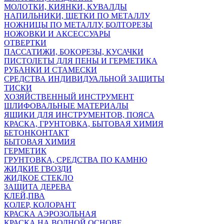
МОЛОТКИ, КИЯНКИ, КУВАЛДЫ
НАПИЛЬНИКИ, ЩЕТКИ ПО МЕТАЛЛУ
НОЖНИЦЫ ПО МЕТАЛЛУ, БОЛТОРЕЗЫ
НОЖОВКИ И АКСЕССУАРЫ
ОТВЕРТКИ
ПАССАТИЖИ, БОКОРЕЗЫ, КУСАЧКИ
ПИСТОЛЕТЫ ДЛЯ ПЕНЫ И ГЕРМЕТИКА
РУБАНКИ И СТАМЕСКИ
СРЕДСТВА ИНДИВИДУАЛЬНОЙ ЗАЩИТЫ
ТИСКИ
ХОЗЯЙСТВЕННЫЙ ИНСТРУМЕНТ
ШЛИФОВАЛЬНЫЕ МАТЕРИАЛЫ
ЯЩИКИ ДЛЯ ИНСТРУМЕНТОВ, ПОЯСА
КРАСКА, ГРУНТОВКА, БЫТОВАЯ ХИМИЯ
БЕТОНКОНТАКТ
БЫТОВАЯ ХИМИЯ
ГЕРМЕТИК
ГРУНТОВКА, СРЕДСТВА ПО КАМНЮ
ЖИДКИЕ ГВОЗДИ
ЖИДКОЕ СТЕКЛО
ЗАЩИТА ДЕРЕВА
КЛЕЙ,ПВА
КОЛЕР, КОЛОРАНТ
КРАСКА АЭРОЗОЛЬНАЯ
КРАСКА НА ВОДНОЙ ОСНОВЕ