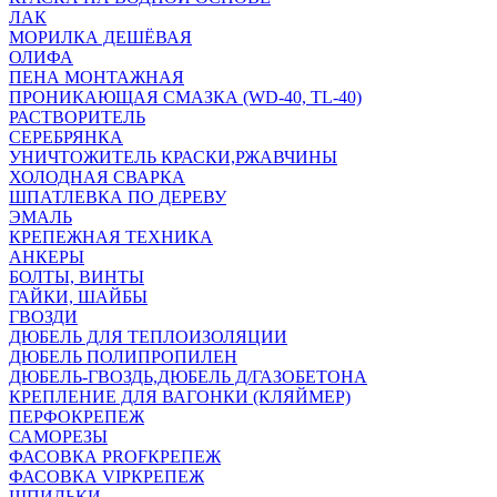
ЛАК
МОРИЛКА ДЕШЁВАЯ
ОЛИФА
ПЕНА МОНТАЖНАЯ
ПРОНИКАЮЩАЯ СМАЗКА (WD-40, TL-40)
РАСТВОРИТЕЛЬ
СЕРЕБРЯНКА
УНИЧТОЖИТЕЛЬ КРАСКИ,РЖАВЧИНЫ
ХОЛОДНАЯ СВАРКА
ШПАТЛЕВКА ПО ДЕРЕВУ
ЭМАЛЬ
КРЕПЕЖНАЯ ТЕХНИКА
АНКЕРЫ
БОЛТЫ, ВИНТЫ
ГАЙКИ, ШАЙБЫ
ГВОЗДИ
ДЮБЕЛЬ ДЛЯ ТЕПЛОИЗОЛЯЦИИ
ДЮБЕЛЬ ПОЛИПРОПИЛЕН
ДЮБЕЛЬ-ГВОЗДЬ,ДЮБЕЛЬ Д/ГАЗОБЕТОНА
КРЕПЛЕНИЕ ДЛЯ ВАГОНКИ (КЛЯЙМЕР)
ПЕРФОКРЕПЕЖ
САМОРЕЗЫ
ФАСОВКА PROFКРЕПЕЖ
ФАСОВКА VIPКРЕПЕЖ
ШПИЛЬКИ