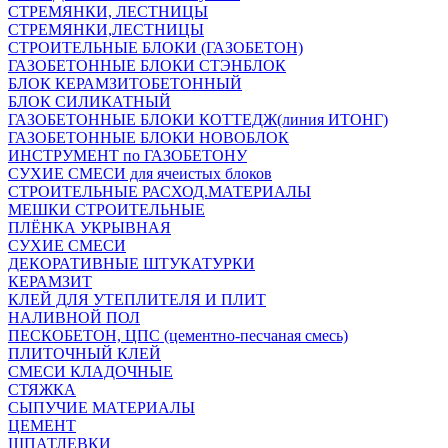
СТРЕМЯНКИ, ЛЕСТНИЦЫ
СТРЕМЯНКИ,ЛЕСТНИЦЫ
СТРОИТЕЛЬНЫЕ БЛОКИ (ГАЗОБЕТОН)
ГАЗОБЕТОННЫЕ БЛОКИ СТЭНБЛОК
БЛОК КЕРАМЗИТОБЕТОННЫЙ
БЛОК СИЛИКАТНЫЙ
ГАЗОБЕТОННЫЕ БЛОКИ КОТТЕДЖ(линия ИТОНГ)
ГАЗОБЕТОННЫЕ БЛОКИ НОВОБЛОК
ИНСТРУМЕНТ по ГАЗОБЕТОНУ
СУХИЕ СМЕСИ для ячеистых блоков
СТРОИТЕЛЬНЫЕ РАСХОД.МАТЕРИАЛЫ
МЕШКИ СТРОИТЕЛЬНЫЕ
ПЛЁНКА УКРЫВНАЯ
СУХИЕ СМЕСИ
ДЕКОРАТИВНЫЕ ШТУКАТУРКИ
КЕРАМЗИТ
КЛЕЙ ДЛЯ УТЕПЛИТЕЛЯ И ПЛИТ
НАЛИВНОЙ ПОЛ
ПЕСКОБЕТОН, ЦПС (цементно-песчаная смесь)
ПЛИТОЧНЫЙ КЛЕЙ
СМЕСИ КЛАДОЧНЫЕ
СТЯЖКА
СЫПУЧИЕ МАТЕРИАЛЫ
ЦЕМЕНТ
ШПАТЛЕВКИ