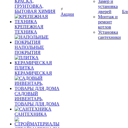
КРАСКА,
Замер и
ГРУНТОВКА,
установка
БЫТОВАЯ ХИМИЯ
дверей
Бл
Акции
Монтаж и
ремонт
КРЕПЕЖНАЯ
котлов
ТЕХНИКА
Установка
сантехники
НАПОЛЬНЫЕ
ПОКРЫТИЯ
ПЛИТКА
КЕРАМИЧЕСКАЯ
САДОВЫЙ
ИНВЕНТАРЬ,
ТОВАРЫ ДЛЯ ДОМА
САНТЕХНИКА