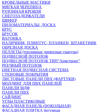
КРОВЕЛЬНЫЕ МАСТИКИ
МЯГКАЯ ЧЕРЕПИЦА
РУЛОННАЯ КРОВЛЯ
СНЕГОЗАДЕРЖАТЕЛИ
ШИФЕР
ПИЛОМАТЕРИАЛЫ, ДОСКА
БРУС
БРУСОК
ВАГОНКА
НАЛИЧНИК, ПЛИНТУС, ПЛАНКЕН, ШТАКЕТНИК
ОБРЕЗНАЯ ДОСКА
ПЕЛЛЕТЫ (топливные древесные гранулы)
ПОДВЕСНОЙ ПОТОЛОК
ПОДВЕСНОЙ ПОТОЛОК ТИП"Армстронг"
РЕЕЧНЫЙ ПОТОЛОК
ЦВЕТНАЯ ПОДВЕСНАЯ СИСТЕМА
СТЕНОВЫЕ ПОКРЫТИЯ
ЛИСТОВЫЕ ПАНЕЛИ ПВХ (ФАРТУКИ)
МОЛДИНГ ДЛЯ ПВХ ПАНЕЛЕЙ
ПАНЕЛИ МДФ
ПАНЕЛИ ПВХ
САЙДИНГ
УГЛЫ ПЛАСТИКОВЫЕ
ФАСАДНАЯ ПАНЕЛЬ (ЦОКОЛЬНАЯ)
ФАСАДНАЯ ПЛИТКА битумная