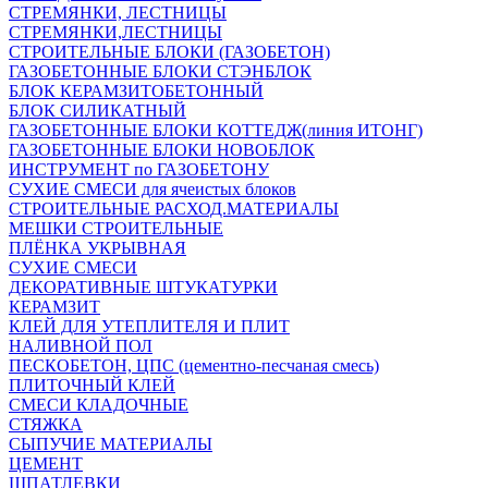
СТРЕМЯНКИ, ЛЕСТНИЦЫ
СТРЕМЯНКИ,ЛЕСТНИЦЫ
СТРОИТЕЛЬНЫЕ БЛОКИ (ГАЗОБЕТОН)
ГАЗОБЕТОННЫЕ БЛОКИ СТЭНБЛОК
БЛОК КЕРАМЗИТОБЕТОННЫЙ
БЛОК СИЛИКАТНЫЙ
ГАЗОБЕТОННЫЕ БЛОКИ КОТТЕДЖ(линия ИТОНГ)
ГАЗОБЕТОННЫЕ БЛОКИ НОВОБЛОК
ИНСТРУМЕНТ по ГАЗОБЕТОНУ
СУХИЕ СМЕСИ для ячеистых блоков
СТРОИТЕЛЬНЫЕ РАСХОД.МАТЕРИАЛЫ
МЕШКИ СТРОИТЕЛЬНЫЕ
ПЛЁНКА УКРЫВНАЯ
СУХИЕ СМЕСИ
ДЕКОРАТИВНЫЕ ШТУКАТУРКИ
КЕРАМЗИТ
КЛЕЙ ДЛЯ УТЕПЛИТЕЛЯ И ПЛИТ
НАЛИВНОЙ ПОЛ
ПЕСКОБЕТОН, ЦПС (цементно-песчаная смесь)
ПЛИТОЧНЫЙ КЛЕЙ
СМЕСИ КЛАДОЧНЫЕ
СТЯЖКА
СЫПУЧИЕ МАТЕРИАЛЫ
ЦЕМЕНТ
ШПАТЛЕВКИ