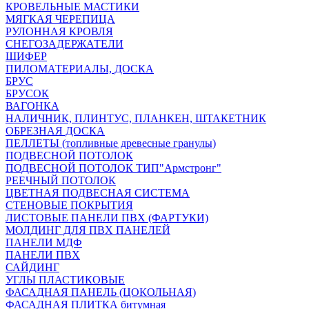
КРОВЕЛЬНЫЕ МАСТИКИ
МЯГКАЯ ЧЕРЕПИЦА
РУЛОННАЯ КРОВЛЯ
СНЕГОЗАДЕРЖАТЕЛИ
ШИФЕР
ПИЛОМАТЕРИАЛЫ, ДОСКА
БРУС
БРУСОК
ВАГОНКА
НАЛИЧНИК, ПЛИНТУС, ПЛАНКЕН, ШТАКЕТНИК
ОБРЕЗНАЯ ДОСКА
ПЕЛЛЕТЫ (топливные древесные гранулы)
ПОДВЕСНОЙ ПОТОЛОК
ПОДВЕСНОЙ ПОТОЛОК ТИП"Армстронг"
РЕЕЧНЫЙ ПОТОЛОК
ЦВЕТНАЯ ПОДВЕСНАЯ СИСТЕМА
СТЕНОВЫЕ ПОКРЫТИЯ
ЛИСТОВЫЕ ПАНЕЛИ ПВХ (ФАРТУКИ)
МОЛДИНГ ДЛЯ ПВХ ПАНЕЛЕЙ
ПАНЕЛИ МДФ
ПАНЕЛИ ПВХ
САЙДИНГ
УГЛЫ ПЛАСТИКОВЫЕ
ФАСАДНАЯ ПАНЕЛЬ (ЦОКОЛЬНАЯ)
ФАСАДНАЯ ПЛИТКА битумная