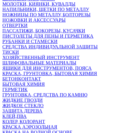
МОЛОТКИ, КИЯНКИ, КУВАЛДЫ
НАПИЛЬНИКИ, ЩЕТКИ ПО МЕТАЛЛУ
НОЖНИЦЫ ПО МЕТАЛЛУ, БОЛТОРЕЗЫ
НОЖОВКИ И АКСЕССУАРЫ
ОТВЕРТКИ
ПАССАТИЖИ, БОКОРЕЗЫ, КУСАЧКИ
ПИСТОЛЕТЫ ДЛЯ ПЕНЫ И ГЕРМЕТИКА
РУБАНКИ И СТАМЕСКИ
СРЕДСТВА ИНДИВИДУАЛЬНОЙ ЗАЩИТЫ
ТИСКИ
ХОЗЯЙСТВЕННЫЙ ИНСТРУМЕНТ
ШЛИФОВАЛЬНЫЕ МАТЕРИАЛЫ
ЯЩИКИ ДЛЯ ИНСТРУМЕНТОВ, ПОЯСА
КРАСКА, ГРУНТОВКА, БЫТОВАЯ ХИМИЯ
БЕТОНКОНТАКТ
БЫТОВАЯ ХИМИЯ
ГЕРМЕТИК
ГРУНТОВКА, СРЕДСТВА ПО КАМНЮ
ЖИДКИЕ ГВОЗДИ
ЖИДКОЕ СТЕКЛО
ЗАЩИТА ДЕРЕВА
КЛЕЙ,ПВА
КОЛЕР, КОЛОРАНТ
КРАСКА АЭРОЗОЛЬНАЯ
КРАСКА НА ВОДНОЙ ОСНОВЕ