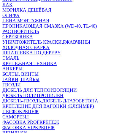
ЛАК
МОРИЛКА ДЕШЁВАЯ
ОЛИФА
ПЕНА МОНТАЖНАЯ
ПРОНИКАЮЩАЯ СМАЗКА (WD-40, TL-40)
РАСТВОРИТЕЛЬ
СЕРЕБРЯНКА
УНИЧТОЖИТЕЛЬ КРАСКИ,РЖАВЧИНЫ
ХОЛОДНАЯ СВАРКА
ШПАТЛЕВКА ПО ДЕРЕВУ
ЭМАЛЬ
КРЕПЕЖНАЯ ТЕХНИКА
АНКЕРЫ
БОЛТЫ, ВИНТЫ
ГАЙКИ, ШАЙБЫ
ГВОЗДИ
ДЮБЕЛЬ ДЛЯ ТЕПЛОИЗОЛЯЦИИ
ДЮБЕЛЬ ПОЛИПРОПИЛЕН
ДЮБЕЛЬ-ГВОЗДЬ,ДЮБЕЛЬ Д/ГАЗОБЕТОНА
КРЕПЛЕНИЕ ДЛЯ ВАГОНКИ (КЛЯЙМЕР)
ПЕРФОКРЕПЕЖ
САМОРЕЗЫ
ФАСОВКА PROFКРЕПЕЖ
ФАСОВКА VIPКРЕПЕЖ
ШПИЛЬКИ