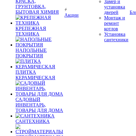
КРАСКА,
Замер и
ГРУНТОВКА,
установка
БЫТОВАЯ ХИМИЯ
дверей
Бл
Акции
Монтаж и
ремонт
КРЕПЕЖНАЯ
котлов
ТЕХНИКА
Установка
сантехники
НАПОЛЬНЫЕ
ПОКРЫТИЯ
ПЛИТКА
КЕРАМИЧЕСКАЯ
САДОВЫЙ
ИНВЕНТАРЬ,
ТОВАРЫ ДЛЯ ДОМА
САНТЕХНИКА