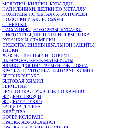
МОЛОТКИ, КИЯНКИ, КУВАЛДЫ
НАПИЛЬНИКИ, ЩЕТКИ ПО МЕТАЛЛУ
НОЖНИЦЫ ПО МЕТАЛЛУ, БОЛТОРЕЗЫ
НОЖОВКИ И АКСЕССУАРЫ
ОТВЕРТКИ
ПАССАТИЖИ, БОКОРЕЗЫ, КУСАЧКИ
ПИСТОЛЕТЫ ДЛЯ ПЕНЫ И ГЕРМЕТИКА
РУБАНКИ И СТАМЕСКИ
СРЕДСТВА ИНДИВИДУАЛЬНОЙ ЗАЩИТЫ
ТИСКИ
ХОЗЯЙСТВЕННЫЙ ИНСТРУМЕНТ
ШЛИФОВАЛЬНЫЕ МАТЕРИАЛЫ
ЯЩИКИ ДЛЯ ИНСТРУМЕНТОВ, ПОЯСА
КРАСКА, ГРУНТОВКА, БЫТОВАЯ ХИМИЯ
БЕТОНКОНТАКТ
БЫТОВАЯ ХИМИЯ
ГЕРМЕТИК
ГРУНТОВКА, СРЕДСТВА ПО КАМНЮ
ЖИДКИЕ ГВОЗДИ
ЖИДКОЕ СТЕКЛО
ЗАЩИТА ДЕРЕВА
КЛЕЙ,ПВА
КОЛЕР, КОЛОРАНТ
КРАСКА АЭРОЗОЛЬНАЯ
КРАСКА НА ВОДНОЙ ОСНОВЕ