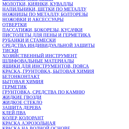
МОЛОТКИ, КИЯНКИ, КУВАЛДЫ
НАПИЛЬНИКИ, ЩЕТКИ ПО МЕТАЛЛУ
НОЖНИЦЫ ПО МЕТАЛЛУ, БОЛТОРЕЗЫ
НОЖОВКИ И АКСЕССУАРЫ
ОТВЕРТКИ
ПАССАТИЖИ, БОКОРЕЗЫ, КУСАЧКИ
ПИСТОЛЕТЫ ДЛЯ ПЕНЫ И ГЕРМЕТИКА
РУБАНКИ И СТАМЕСКИ
СРЕДСТВА ИНДИВИДУАЛЬНОЙ ЗАЩИТЫ
ТИСКИ
ХОЗЯЙСТВЕННЫЙ ИНСТРУМЕНТ
ШЛИФОВАЛЬНЫЕ МАТЕРИАЛЫ
ЯЩИКИ ДЛЯ ИНСТРУМЕНТОВ, ПОЯСА
КРАСКА, ГРУНТОВКА, БЫТОВАЯ ХИМИЯ
БЕТОНКОНТАКТ
БЫТОВАЯ ХИМИЯ
ГЕРМЕТИК
ГРУНТОВКА, СРЕДСТВА ПО КАМНЮ
ЖИДКИЕ ГВОЗДИ
ЖИДКОЕ СТЕКЛО
ЗАЩИТА ДЕРЕВА
КЛЕЙ,ПВА
КОЛЕР, КОЛОРАНТ
КРАСКА АЭРОЗОЛЬНАЯ
КРАСКА НА ВОДНОЙ ОСНОВЕ