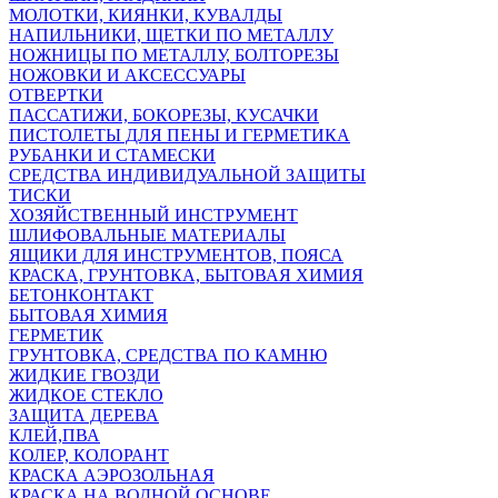
МОЛОТКИ, КИЯНКИ, КУВАЛДЫ
НАПИЛЬНИКИ, ЩЕТКИ ПО МЕТАЛЛУ
НОЖНИЦЫ ПО МЕТАЛЛУ, БОЛТОРЕЗЫ
НОЖОВКИ И АКСЕССУАРЫ
ОТВЕРТКИ
ПАССАТИЖИ, БОКОРЕЗЫ, КУСАЧКИ
ПИСТОЛЕТЫ ДЛЯ ПЕНЫ И ГЕРМЕТИКА
РУБАНКИ И СТАМЕСКИ
СРЕДСТВА ИНДИВИДУАЛЬНОЙ ЗАЩИТЫ
ТИСКИ
ХОЗЯЙСТВЕННЫЙ ИНСТРУМЕНТ
ШЛИФОВАЛЬНЫЕ МАТЕРИАЛЫ
ЯЩИКИ ДЛЯ ИНСТРУМЕНТОВ, ПОЯСА
КРАСКА, ГРУНТОВКА, БЫТОВАЯ ХИМИЯ
БЕТОНКОНТАКТ
БЫТОВАЯ ХИМИЯ
ГЕРМЕТИК
ГРУНТОВКА, СРЕДСТВА ПО КАМНЮ
ЖИДКИЕ ГВОЗДИ
ЖИДКОЕ СТЕКЛО
ЗАЩИТА ДЕРЕВА
КЛЕЙ,ПВА
КОЛЕР, КОЛОРАНТ
КРАСКА АЭРОЗОЛЬНАЯ
КРАСКА НА ВОДНОЙ ОСНОВЕ