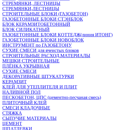
СТРЕМЯНКИ, ЛЕСТНИЦЫ
СТРЕМЯНКИ,ЛЕСТНИЦЫ
СТРОИТЕЛЬНЫЕ БЛОКИ (ГАЗОБЕТОН)
ГАЗОБЕТОННЫЕ БЛОКИ СТЭНБЛОК
БЛОК КЕРАМЗИТОБЕТОННЫЙ
БЛОК СИЛИКАТНЫЙ
ГАЗОБЕТОННЫЕ БЛОКИ КОТТЕДЖ(линия ИТОНГ)
ГАЗОБЕТОННЫЕ БЛОКИ НОВОБЛОК
ИНСТРУМЕНТ по ГАЗОБЕТОНУ
СУХИЕ СМЕСИ для ячеистых блоков
СТРОИТЕЛЬНЫЕ РАСХОД.МАТЕРИАЛЫ
МЕШКИ СТРОИТЕЛЬНЫЕ
ПЛЁНКА УКРЫВНАЯ
СУХИЕ СМЕСИ
ДЕКОРАТИВНЫЕ ШТУКАТУРКИ
КЕРАМЗИТ
КЛЕЙ ДЛЯ УТЕПЛИТЕЛЯ И ПЛИТ
НАЛИВНОЙ ПОЛ
ПЕСКОБЕТОН, ЦПС (цементно-песчаная смесь)
ПЛИТОЧНЫЙ КЛЕЙ
СМЕСИ КЛАДОЧНЫЕ
СТЯЖКА
СЫПУЧИЕ МАТЕРИАЛЫ
ЦЕМЕНТ
ШПАТЛЕВКИ