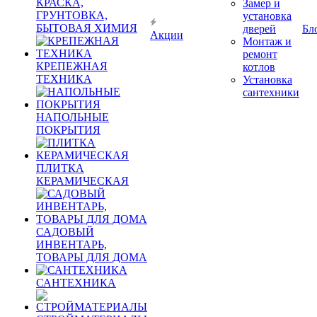
КРАСКА,
Замер и
ГРУНТОВКА,
установка
БЫТОВАЯ ХИМИЯ
дверей
Бл
Акции
Монтаж и
ремонт
КРЕПЕЖНАЯ
котлов
ТЕХНИКА
Установка
сантехники
НАПОЛЬНЫЕ
ПОКРЫТИЯ
ПЛИТКА
КЕРАМИЧЕСКАЯ
САДОВЫЙ
ИНВЕНТАРЬ,
ТОВАРЫ ДЛЯ ДОМА
САНТЕХНИКА