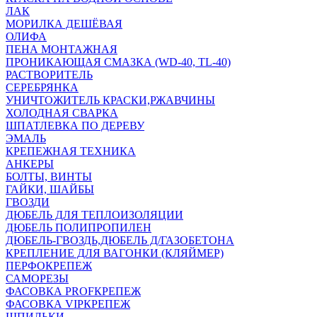
ЛАК
МОРИЛКА ДЕШЁВАЯ
ОЛИФА
ПЕНА МОНТАЖНАЯ
ПРОНИКАЮЩАЯ СМАЗКА (WD-40, TL-40)
РАСТВОРИТЕЛЬ
СЕРЕБРЯНКА
УНИЧТОЖИТЕЛЬ КРАСКИ,РЖАВЧИНЫ
ХОЛОДНАЯ СВАРКА
ШПАТЛЕВКА ПО ДЕРЕВУ
ЭМАЛЬ
КРЕПЕЖНАЯ ТЕХНИКА
АНКЕРЫ
БОЛТЫ, ВИНТЫ
ГАЙКИ, ШАЙБЫ
ГВОЗДИ
ДЮБЕЛЬ ДЛЯ ТЕПЛОИЗОЛЯЦИИ
ДЮБЕЛЬ ПОЛИПРОПИЛЕН
ДЮБЕЛЬ-ГВОЗДЬ,ДЮБЕЛЬ Д/ГАЗОБЕТОНА
КРЕПЛЕНИЕ ДЛЯ ВАГОНКИ (КЛЯЙМЕР)
ПЕРФОКРЕПЕЖ
САМОРЕЗЫ
ФАСОВКА PROFКРЕПЕЖ
ФАСОВКА VIPКРЕПЕЖ
ШПИЛЬКИ