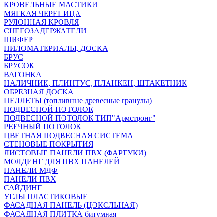
КРОВЕЛЬНЫЕ МАСТИКИ
МЯГКАЯ ЧЕРЕПИЦА
РУЛОННАЯ КРОВЛЯ
СНЕГОЗАДЕРЖАТЕЛИ
ШИФЕР
ПИЛОМАТЕРИАЛЫ, ДОСКА
БРУС
БРУСОК
ВАГОНКА
НАЛИЧНИК, ПЛИНТУС, ПЛАНКЕН, ШТАКЕТНИК
ОБРЕЗНАЯ ДОСКА
ПЕЛЛЕТЫ (топливные древесные гранулы)
ПОДВЕСНОЙ ПОТОЛОК
ПОДВЕСНОЙ ПОТОЛОК ТИП"Армстронг"
РЕЕЧНЫЙ ПОТОЛОК
ЦВЕТНАЯ ПОДВЕСНАЯ СИСТЕМА
СТЕНОВЫЕ ПОКРЫТИЯ
ЛИСТОВЫЕ ПАНЕЛИ ПВХ (ФАРТУКИ)
МОЛДИНГ ДЛЯ ПВХ ПАНЕЛЕЙ
ПАНЕЛИ МДФ
ПАНЕЛИ ПВХ
САЙДИНГ
УГЛЫ ПЛАСТИКОВЫЕ
ФАСАДНАЯ ПАНЕЛЬ (ЦОКОЛЬНАЯ)
ФАСАДНАЯ ПЛИТКА битумная