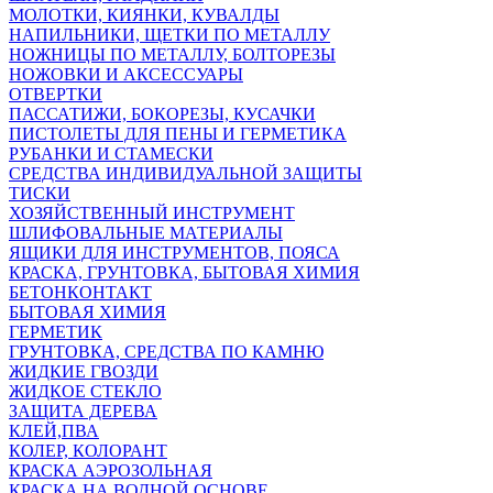
МОЛОТКИ, КИЯНКИ, КУВАЛДЫ
НАПИЛЬНИКИ, ЩЕТКИ ПО МЕТАЛЛУ
НОЖНИЦЫ ПО МЕТАЛЛУ, БОЛТОРЕЗЫ
НОЖОВКИ И АКСЕССУАРЫ
ОТВЕРТКИ
ПАССАТИЖИ, БОКОРЕЗЫ, КУСАЧКИ
ПИСТОЛЕТЫ ДЛЯ ПЕНЫ И ГЕРМЕТИКА
РУБАНКИ И СТАМЕСКИ
СРЕДСТВА ИНДИВИДУАЛЬНОЙ ЗАЩИТЫ
ТИСКИ
ХОЗЯЙСТВЕННЫЙ ИНСТРУМЕНТ
ШЛИФОВАЛЬНЫЕ МАТЕРИАЛЫ
ЯЩИКИ ДЛЯ ИНСТРУМЕНТОВ, ПОЯСА
КРАСКА, ГРУНТОВКА, БЫТОВАЯ ХИМИЯ
БЕТОНКОНТАКТ
БЫТОВАЯ ХИМИЯ
ГЕРМЕТИК
ГРУНТОВКА, СРЕДСТВА ПО КАМНЮ
ЖИДКИЕ ГВОЗДИ
ЖИДКОЕ СТЕКЛО
ЗАЩИТА ДЕРЕВА
КЛЕЙ,ПВА
КОЛЕР, КОЛОРАНТ
КРАСКА АЭРОЗОЛЬНАЯ
КРАСКА НА ВОДНОЙ ОСНОВЕ