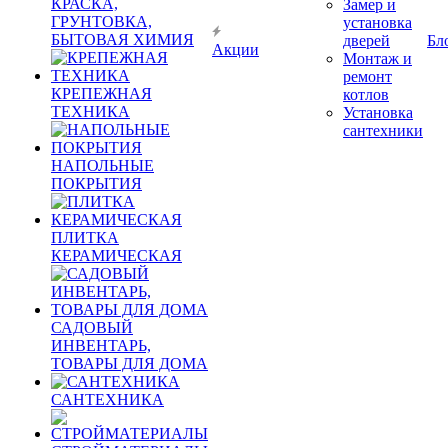
КРАСКА,
Замер и
ГРУНТОВКА,
установка
БЫТОВАЯ ХИМИЯ
дверей
Бл
Акции
Монтаж и
ремонт
КРЕПЕЖНАЯ
котлов
ТЕХНИКА
Установка
сантехники
НАПОЛЬНЫЕ
ПОКРЫТИЯ
ПЛИТКА
КЕРАМИЧЕСКАЯ
САДОВЫЙ
ИНВЕНТАРЬ,
ТОВАРЫ ДЛЯ ДОМА
САНТЕХНИКА