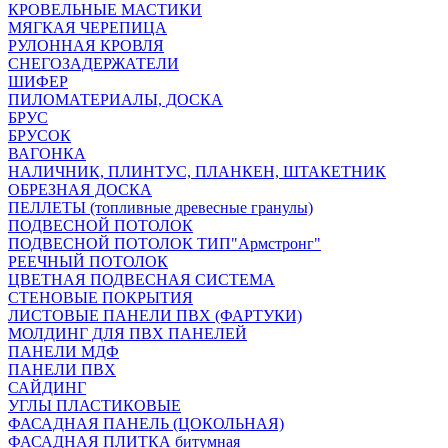
КРОВЕЛЬНЫЕ МАСТИКИ
МЯГКАЯ ЧЕРЕПИЦА
РУЛОННАЯ КРОВЛЯ
СНЕГОЗАДЕРЖАТЕЛИ
ШИФЕР
ПИЛОМАТЕРИАЛЫ, ДОСКА
БРУС
БРУСОК
ВАГОНКА
НАЛИЧНИК, ПЛИНТУС, ПЛАНКЕН, ШТАКЕТНИК
ОБРЕЗНАЯ ДОСКА
ПЕЛЛЕТЫ (топливные древесные гранулы)
ПОДВЕСНОЙ ПОТОЛОК
ПОДВЕСНОЙ ПОТОЛОК ТИП"Армстронг"
РЕЕЧНЫЙ ПОТОЛОК
ЦВЕТНАЯ ПОДВЕСНАЯ СИСТЕМА
СТЕНОВЫЕ ПОКРЫТИЯ
ЛИСТОВЫЕ ПАНЕЛИ ПВХ (ФАРТУКИ)
МОЛДИНГ ДЛЯ ПВХ ПАНЕЛЕЙ
ПАНЕЛИ МДФ
ПАНЕЛИ ПВХ
САЙДИНГ
УГЛЫ ПЛАСТИКОВЫЕ
ФАСАДНАЯ ПАНЕЛЬ (ЦОКОЛЬНАЯ)
ФАСАДНАЯ ПЛИТКА битумная