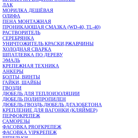
ЛАК
МОРИЛКА ДЕШЁВАЯ
ОЛИФА
ПЕНА МОНТАЖНАЯ
ПРОНИКАЮЩАЯ СМАЗКА (WD-40, TL-40)
РАСТВОРИТЕЛЬ
СЕРЕБРЯНКА
УНИЧТОЖИТЕЛЬ КРАСКИ,РЖАВЧИНЫ
ХОЛОДНАЯ СВАРКА
ШПАТЛЕВКА ПО ДЕРЕВУ
ЭМАЛЬ
КРЕПЕЖНАЯ ТЕХНИКА
АНКЕРЫ
БОЛТЫ, ВИНТЫ
ГАЙКИ, ШАЙБЫ
ГВОЗДИ
ДЮБЕЛЬ ДЛЯ ТЕПЛОИЗОЛЯЦИИ
ДЮБЕЛЬ ПОЛИПРОПИЛЕН
ДЮБЕЛЬ-ГВОЗДЬ,ДЮБЕЛЬ Д/ГАЗОБЕТОНА
КРЕПЛЕНИЕ ДЛЯ ВАГОНКИ (КЛЯЙМЕР)
ПЕРФОКРЕПЕЖ
САМОРЕЗЫ
ФАСОВКА PROFКРЕПЕЖ
ФАСОВКА VIPКРЕПЕЖ
ШПИЛЬКИ