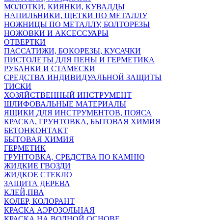
МОЛОТКИ, КИЯНКИ, КУВАЛДЫ
НАПИЛЬНИКИ, ЩЕТКИ ПО МЕТАЛЛУ
НОЖНИЦЫ ПО МЕТАЛЛУ, БОЛТОРЕЗЫ
НОЖОВКИ И АКСЕССУАРЫ
ОТВЕРТКИ
ПАССАТИЖИ, БОКОРЕЗЫ, КУСАЧКИ
ПИСТОЛЕТЫ ДЛЯ ПЕНЫ И ГЕРМЕТИКА
РУБАНКИ И СТАМЕСКИ
СРЕДСТВА ИНДИВИДУАЛЬНОЙ ЗАЩИТЫ
ТИСКИ
ХОЗЯЙСТВЕННЫЙ ИНСТРУМЕНТ
ШЛИФОВАЛЬНЫЕ МАТЕРИАЛЫ
ЯЩИКИ ДЛЯ ИНСТРУМЕНТОВ, ПОЯСА
КРАСКА, ГРУНТОВКА, БЫТОВАЯ ХИМИЯ
БЕТОНКОНТАКТ
БЫТОВАЯ ХИМИЯ
ГЕРМЕТИК
ГРУНТОВКА, СРЕДСТВА ПО КАМНЮ
ЖИДКИЕ ГВОЗДИ
ЖИДКОЕ СТЕКЛО
ЗАЩИТА ДЕРЕВА
КЛЕЙ,ПВА
КОЛЕР, КОЛОРАНТ
КРАСКА АЭРОЗОЛЬНАЯ
КРАСКА НА ВОДНОЙ ОСНОВЕ