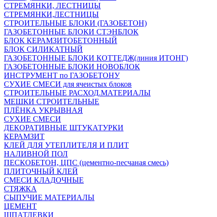
СТРЕМЯНКИ, ЛЕСТНИЦЫ
СТРЕМЯНКИ,ЛЕСТНИЦЫ
СТРОИТЕЛЬНЫЕ БЛОКИ (ГАЗОБЕТОН)
ГАЗОБЕТОННЫЕ БЛОКИ СТЭНБЛОК
БЛОК КЕРАМЗИТОБЕТОННЫЙ
БЛОК СИЛИКАТНЫЙ
ГАЗОБЕТОННЫЕ БЛОКИ КОТТЕДЖ(линия ИТОНГ)
ГАЗОБЕТОННЫЕ БЛОКИ НОВОБЛОК
ИНСТРУМЕНТ по ГАЗОБЕТОНУ
СУХИЕ СМЕСИ для ячеистых блоков
СТРОИТЕЛЬНЫЕ РАСХОД.МАТЕРИАЛЫ
МЕШКИ СТРОИТЕЛЬНЫЕ
ПЛЁНКА УКРЫВНАЯ
СУХИЕ СМЕСИ
ДЕКОРАТИВНЫЕ ШТУКАТУРКИ
КЕРАМЗИТ
КЛЕЙ ДЛЯ УТЕПЛИТЕЛЯ И ПЛИТ
НАЛИВНОЙ ПОЛ
ПЕСКОБЕТОН, ЦПС (цементно-песчаная смесь)
ПЛИТОЧНЫЙ КЛЕЙ
СМЕСИ КЛАДОЧНЫЕ
СТЯЖКА
СЫПУЧИЕ МАТЕРИАЛЫ
ЦЕМЕНТ
ШПАТЛЕВКИ