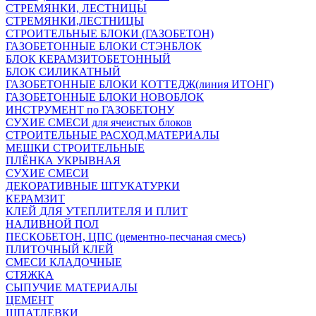
СТРЕМЯНКИ, ЛЕСТНИЦЫ
СТРЕМЯНКИ,ЛЕСТНИЦЫ
СТРОИТЕЛЬНЫЕ БЛОКИ (ГАЗОБЕТОН)
ГАЗОБЕТОННЫЕ БЛОКИ СТЭНБЛОК
БЛОК КЕРАМЗИТОБЕТОННЫЙ
БЛОК СИЛИКАТНЫЙ
ГАЗОБЕТОННЫЕ БЛОКИ КОТТЕДЖ(линия ИТОНГ)
ГАЗОБЕТОННЫЕ БЛОКИ НОВОБЛОК
ИНСТРУМЕНТ по ГАЗОБЕТОНУ
СУХИЕ СМЕСИ для ячеистых блоков
СТРОИТЕЛЬНЫЕ РАСХОД.МАТЕРИАЛЫ
МЕШКИ СТРОИТЕЛЬНЫЕ
ПЛЁНКА УКРЫВНАЯ
СУХИЕ СМЕСИ
ДЕКОРАТИВНЫЕ ШТУКАТУРКИ
КЕРАМЗИТ
КЛЕЙ ДЛЯ УТЕПЛИТЕЛЯ И ПЛИТ
НАЛИВНОЙ ПОЛ
ПЕСКОБЕТОН, ЦПС (цементно-песчаная смесь)
ПЛИТОЧНЫЙ КЛЕЙ
СМЕСИ КЛАДОЧНЫЕ
СТЯЖКА
СЫПУЧИЕ МАТЕРИАЛЫ
ЦЕМЕНТ
ШПАТЛЕВКИ