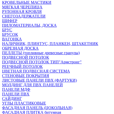
КРОВЕЛЬНЫЕ МАСТИКИ
МЯГКАЯ ЧЕРЕПИЦА
РУЛОННАЯ КРОВЛЯ
СНЕГОЗАДЕРЖАТЕЛИ
ШИФЕР
ПИЛОМАТЕРИАЛЫ, ДОСКА
БРУС
БРУСОК
ВАГОНКА
НАЛИЧНИК, ПЛИНТУС, ПЛАНКЕН, ШТАКЕТНИК
ОБРЕЗНАЯ ДОСКА
ПЕЛЛЕТЫ (топливные древесные гранулы)
ПОДВЕСНОЙ ПОТОЛОК
ПОДВЕСНОЙ ПОТОЛОК ТИП"Армстронг"
РЕЕЧНЫЙ ПОТОЛОК
ЦВЕТНАЯ ПОДВЕСНАЯ СИСТЕМА
СТЕНОВЫЕ ПОКРЫТИЯ
ЛИСТОВЫЕ ПАНЕЛИ ПВХ (ФАРТУКИ)
МОЛДИНГ ДЛЯ ПВХ ПАНЕЛЕЙ
ПАНЕЛИ МДФ
ПАНЕЛИ ПВХ
САЙДИНГ
УГЛЫ ПЛАСТИКОВЫЕ
ФАСАДНАЯ ПАНЕЛЬ (ЦОКОЛЬНАЯ)
ФАСАДНАЯ ПЛИТКА битумная