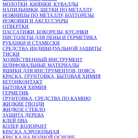
МОЛОТКИ, КИЯНКИ, КУВАЛДЫ
НАПИЛЬНИКИ, ЩЕТКИ ПО МЕТАЛЛУ
НОЖНИЦЫ ПО МЕТАЛЛУ, БОЛТОРЕЗЫ
НОЖОВКИ И АКСЕССУАРЫ
ОТВЕРТКИ
ПАССАТИЖИ, БОКОРЕЗЫ, КУСАЧКИ
ПИСТОЛЕТЫ ДЛЯ ПЕНЫ И ГЕРМЕТИКА
РУБАНКИ И СТАМЕСКИ
СРЕДСТВА ИНДИВИДУАЛЬНОЙ ЗАЩИТЫ
ТИСКИ
ХОЗЯЙСТВЕННЫЙ ИНСТРУМЕНТ
ШЛИФОВАЛЬНЫЕ МАТЕРИАЛЫ
ЯЩИКИ ДЛЯ ИНСТРУМЕНТОВ, ПОЯСА
КРАСКА, ГРУНТОВКА, БЫТОВАЯ ХИМИЯ
БЕТОНКОНТАКТ
БЫТОВАЯ ХИМИЯ
ГЕРМЕТИК
ГРУНТОВКА, СРЕДСТВА ПО КАМНЮ
ЖИДКИЕ ГВОЗДИ
ЖИДКОЕ СТЕКЛО
ЗАЩИТА ДЕРЕВА
КЛЕЙ,ПВА
КОЛЕР, КОЛОРАНТ
КРАСКА АЭРОЗОЛЬНАЯ
КРАСКА НА ВОДНОЙ ОСНОВЕ