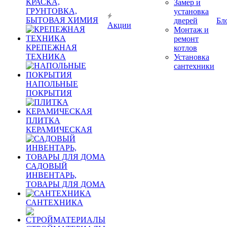
КРАСКА,
Замер и
ГРУНТОВКА,
установка
БЫТОВАЯ ХИМИЯ
дверей
Бл
Акции
Монтаж и
ремонт
КРЕПЕЖНАЯ
котлов
ТЕХНИКА
Установка
сантехники
НАПОЛЬНЫЕ
ПОКРЫТИЯ
ПЛИТКА
КЕРАМИЧЕСКАЯ
САДОВЫЙ
ИНВЕНТАРЬ,
ТОВАРЫ ДЛЯ ДОМА
САНТЕХНИКА