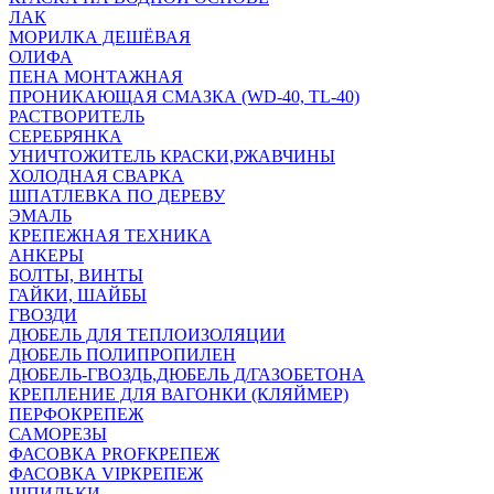
ЛАК
МОРИЛКА ДЕШЁВАЯ
ОЛИФА
ПЕНА МОНТАЖНАЯ
ПРОНИКАЮЩАЯ СМАЗКА (WD-40, TL-40)
РАСТВОРИТЕЛЬ
СЕРЕБРЯНКА
УНИЧТОЖИТЕЛЬ КРАСКИ,РЖАВЧИНЫ
ХОЛОДНАЯ СВАРКА
ШПАТЛЕВКА ПО ДЕРЕВУ
ЭМАЛЬ
КРЕПЕЖНАЯ ТЕХНИКА
АНКЕРЫ
БОЛТЫ, ВИНТЫ
ГАЙКИ, ШАЙБЫ
ГВОЗДИ
ДЮБЕЛЬ ДЛЯ ТЕПЛОИЗОЛЯЦИИ
ДЮБЕЛЬ ПОЛИПРОПИЛЕН
ДЮБЕЛЬ-ГВОЗДЬ,ДЮБЕЛЬ Д/ГАЗОБЕТОНА
КРЕПЛЕНИЕ ДЛЯ ВАГОНКИ (КЛЯЙМЕР)
ПЕРФОКРЕПЕЖ
САМОРЕЗЫ
ФАСОВКА PROFКРЕПЕЖ
ФАСОВКА VIPКРЕПЕЖ
ШПИЛЬКИ