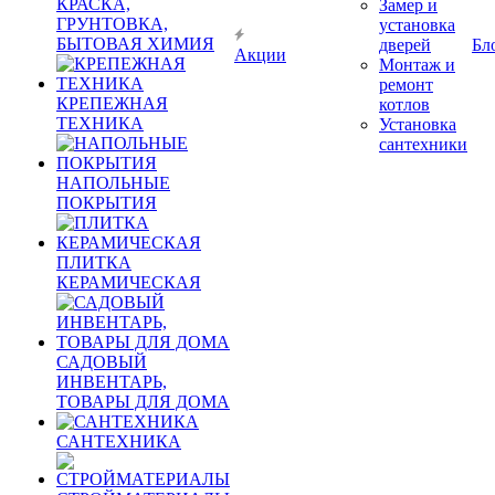
КРАСКА,
Замер и
ГРУНТОВКА,
установка
БЫТОВАЯ ХИМИЯ
дверей
Бл
Акции
Монтаж и
ремонт
КРЕПЕЖНАЯ
котлов
ТЕХНИКА
Установка
сантехники
НАПОЛЬНЫЕ
ПОКРЫТИЯ
ПЛИТКА
КЕРАМИЧЕСКАЯ
САДОВЫЙ
ИНВЕНТАРЬ,
ТОВАРЫ ДЛЯ ДОМА
САНТЕХНИКА