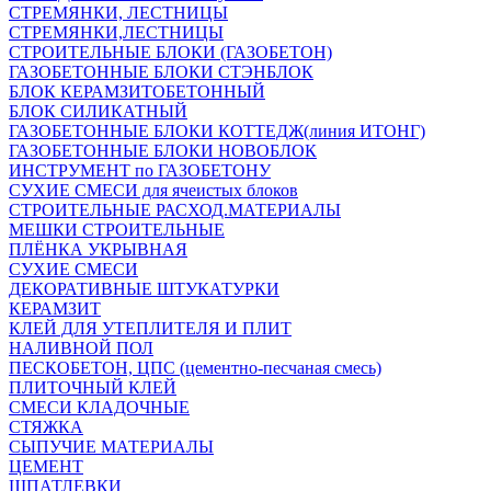
СТРЕМЯНКИ, ЛЕСТНИЦЫ
СТРЕМЯНКИ,ЛЕСТНИЦЫ
СТРОИТЕЛЬНЫЕ БЛОКИ (ГАЗОБЕТОН)
ГАЗОБЕТОННЫЕ БЛОКИ СТЭНБЛОК
БЛОК КЕРАМЗИТОБЕТОННЫЙ
БЛОК СИЛИКАТНЫЙ
ГАЗОБЕТОННЫЕ БЛОКИ КОТТЕДЖ(линия ИТОНГ)
ГАЗОБЕТОННЫЕ БЛОКИ НОВОБЛОК
ИНСТРУМЕНТ по ГАЗОБЕТОНУ
СУХИЕ СМЕСИ для ячеистых блоков
СТРОИТЕЛЬНЫЕ РАСХОД.МАТЕРИАЛЫ
МЕШКИ СТРОИТЕЛЬНЫЕ
ПЛЁНКА УКРЫВНАЯ
СУХИЕ СМЕСИ
ДЕКОРАТИВНЫЕ ШТУКАТУРКИ
КЕРАМЗИТ
КЛЕЙ ДЛЯ УТЕПЛИТЕЛЯ И ПЛИТ
НАЛИВНОЙ ПОЛ
ПЕСКОБЕТОН, ЦПС (цементно-песчаная смесь)
ПЛИТОЧНЫЙ КЛЕЙ
СМЕСИ КЛАДОЧНЫЕ
СТЯЖКА
СЫПУЧИЕ МАТЕРИАЛЫ
ЦЕМЕНТ
ШПАТЛЕВКИ