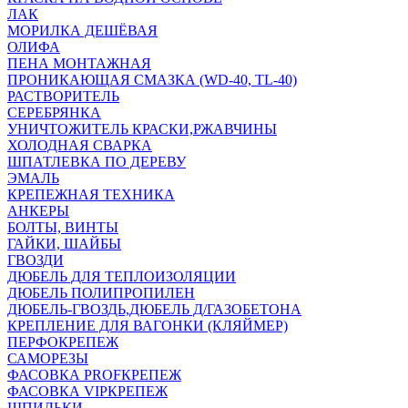
ЛАК
МОРИЛКА ДЕШЁВАЯ
ОЛИФА
ПЕНА МОНТАЖНАЯ
ПРОНИКАЮЩАЯ СМАЗКА (WD-40, TL-40)
РАСТВОРИТЕЛЬ
СЕРЕБРЯНКА
УНИЧТОЖИТЕЛЬ КРАСКИ,РЖАВЧИНЫ
ХОЛОДНАЯ СВАРКА
ШПАТЛЕВКА ПО ДЕРЕВУ
ЭМАЛЬ
КРЕПЕЖНАЯ ТЕХНИКА
АНКЕРЫ
БОЛТЫ, ВИНТЫ
ГАЙКИ, ШАЙБЫ
ГВОЗДИ
ДЮБЕЛЬ ДЛЯ ТЕПЛОИЗОЛЯЦИИ
ДЮБЕЛЬ ПОЛИПРОПИЛЕН
ДЮБЕЛЬ-ГВОЗДЬ,ДЮБЕЛЬ Д/ГАЗОБЕТОНА
КРЕПЛЕНИЕ ДЛЯ ВАГОНКИ (КЛЯЙМЕР)
ПЕРФОКРЕПЕЖ
САМОРЕЗЫ
ФАСОВКА PROFКРЕПЕЖ
ФАСОВКА VIPКРЕПЕЖ
ШПИЛЬКИ