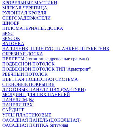
КРОВЕЛЬНЫЕ МАСТИКИ
МЯГКАЯ ЧЕРЕПИЦА
РУЛОННАЯ КРОВЛЯ
СНЕГОЗАДЕРЖАТЕЛИ
ШИФЕР
ПИЛОМАТЕРИАЛЫ, ДОСКА
БРУС
БРУСОК
ВАГОНКА
НАЛИЧНИК, ПЛИНТУС, ПЛАНКЕН, ШТАКЕТНИК
ОБРЕЗНАЯ ДОСКА
ПЕЛЛЕТЫ (топливные древесные гранулы)
ПОДВЕСНОЙ ПОТОЛОК
ПОДВЕСНОЙ ПОТОЛОК ТИП"Армстронг"
РЕЕЧНЫЙ ПОТОЛОК
ЦВЕТНАЯ ПОДВЕСНАЯ СИСТЕМА
СТЕНОВЫЕ ПОКРЫТИЯ
ЛИСТОВЫЕ ПАНЕЛИ ПВХ (ФАРТУКИ)
МОЛДИНГ ДЛЯ ПВХ ПАНЕЛЕЙ
ПАНЕЛИ МДФ
ПАНЕЛИ ПВХ
САЙДИНГ
УГЛЫ ПЛАСТИКОВЫЕ
ФАСАДНАЯ ПАНЕЛЬ (ЦОКОЛЬНАЯ)
ФАСАДНАЯ ПЛИТКА битумная