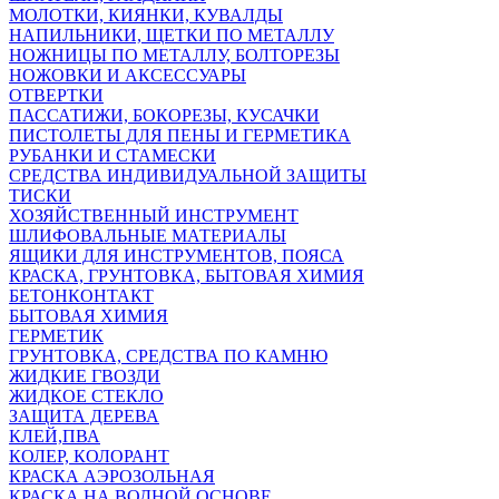
МОЛОТКИ, КИЯНКИ, КУВАЛДЫ
НАПИЛЬНИКИ, ЩЕТКИ ПО МЕТАЛЛУ
НОЖНИЦЫ ПО МЕТАЛЛУ, БОЛТОРЕЗЫ
НОЖОВКИ И АКСЕССУАРЫ
ОТВЕРТКИ
ПАССАТИЖИ, БОКОРЕЗЫ, КУСАЧКИ
ПИСТОЛЕТЫ ДЛЯ ПЕНЫ И ГЕРМЕТИКА
РУБАНКИ И СТАМЕСКИ
СРЕДСТВА ИНДИВИДУАЛЬНОЙ ЗАЩИТЫ
ТИСКИ
ХОЗЯЙСТВЕННЫЙ ИНСТРУМЕНТ
ШЛИФОВАЛЬНЫЕ МАТЕРИАЛЫ
ЯЩИКИ ДЛЯ ИНСТРУМЕНТОВ, ПОЯСА
КРАСКА, ГРУНТОВКА, БЫТОВАЯ ХИМИЯ
БЕТОНКОНТАКТ
БЫТОВАЯ ХИМИЯ
ГЕРМЕТИК
ГРУНТОВКА, СРЕДСТВА ПО КАМНЮ
ЖИДКИЕ ГВОЗДИ
ЖИДКОЕ СТЕКЛО
ЗАЩИТА ДЕРЕВА
КЛЕЙ,ПВА
КОЛЕР, КОЛОРАНТ
КРАСКА АЭРОЗОЛЬНАЯ
КРАСКА НА ВОДНОЙ ОСНОВЕ